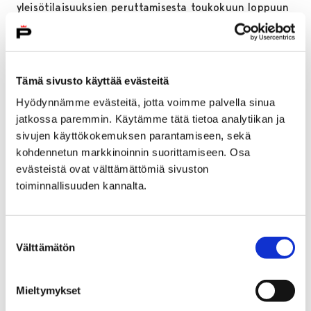
yleisötilaisuuksien peruttamisesta toukokuun loppuun
saakka. Seuraamme aktiivisesti tilannetta ja
tiedotamme loppukauden konserttijärjestelyistä
myöhemmin. Seuraa tiedotteluamme osoitteessa
pori.fi/sinfonietta ja Facebook-sivullamme.
Tämä sivusto käyttää evästeitä
Hyödynnämme evästeitä, jotta voimme palvella sinua
The Lord of the Rings -konserttiin ostetut liput on
jatkossa paremmin. Käytämme tätä tietoa analytiikan ja
mahdollista vaihtaa Pori Sinfoniettan lahjakorttiin
sivujen käyttökokemuksen parantamiseen, sekä
Visit Porissa tai
kohdennetun markkinoinnin suorittamiseen. Osa
palauttaa Ticketmasteriin lippukaupan omien
evästeistä ovat välttämättömiä sivuston
palautusehtojen mukaisesti. Lipunhinta korvataan
toiminnallisuuden kannalta.
ilman toimituskuluja.
Ticketmasterin ohjeet lipun
palauttamiseen.
Suostumuksen
Olemme kausikorttilaisiin yhteydessä erikseen.
Välttämätön
valinta
Päivitys uutiseen 13.3.2020:
Mieltymykset