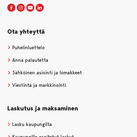
Porin kaupunki Facebookissa
Avautuu uudessa välilehdessä
Porin kaupunki Instagramissa
Avautuu uudessa välilehdessä
Porin kaupunki Youtubessa
Avautuu uudessa välilehdessä
Porin kaupunki LinkedInissa
Avautuu uudessa välilehdessä
Ota yhteyttä
Puhelinluettelo
Anna palautetta
Sähköinen asiointi ja lomakkeet
Viestintä ja markkinointi
Laskutus ja maksaminen
Lasku kaupungilta
Kaupungille osoitetut laskut