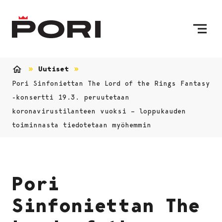
Siirry sisältöön
Etusivulle
Uutiset
Etusivu
Pori Sinfoniettan The Lord of the Rings Fantasy
-konsertti 19.3. peruutetaan
koronavirustilanteen vuoksi – loppukauden
toiminnasta tiedotetaan myöhemmin
Pori
Sinfoniettan The