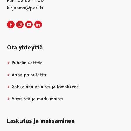
Puh. 02 621 1100
kirjaamo@pori.fi
Porin kaupunki Facebookissa
Avautuu uudessa välilehdessä
Porin kaupunki Instagramissa
Avautuu uudessa välilehdessä
Porin kaupunki Youtubessa
Avautuu uudessa välilehdessä
Porin kaupunki LinkedInissa
Avautuu uudessa välilehdessä
Ota yhteyttä
Puhelinluettelo
Anna palautetta
Sähköinen asiointi ja lomakkeet
Viestintä ja markkinointi
Laskutus ja maksaminen