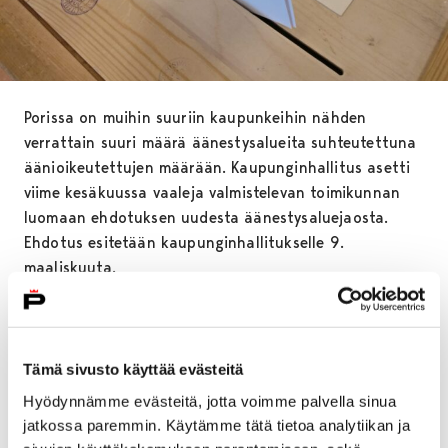
Porissa on muihin suuriin kaupunkeihin nähden
verrattain suuri määrä äänestysalueita suhteutettuna
äänioikeutettujen määrään. Kaupunginhallitus asetti
viime kesäkuussa vaaleja valmistelevan toimikunnan
luomaan ehdotuksen uudesta äänestysaluejaosta.
Ehdotus esitetään kaupunginhallitukselle 9.
maaliskuuta.
Toimikunnan ehdotus on tehty tietokoneella laadittua
optimointia hyödyntäen ja osin nykyistä
äänestysaluejakoa noudattaen. Laaditussa
Tämä sivusto käyttää evästeitä
ehdotuksessa on huomioitu myös vaalipäivän
Hyödynnämme evästeitä, jotta voimme palvella sinua
äänestyspaikan saavutettavuus ja esteettömyys.
jatkossa paremmin. Käytämme tätä tietoa analytiikan ja