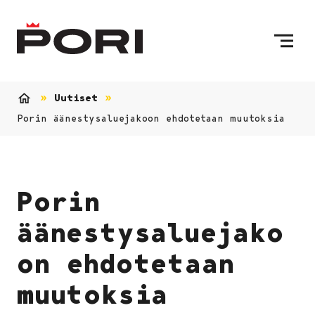
Siirry sisältöön
Etusivulle
Uutiset
Etusivu
Porin äänestysaluejakoon ehdotetaan muutoksia
Porin
äänestysaluejako
on ehdotetaan
muutoksia