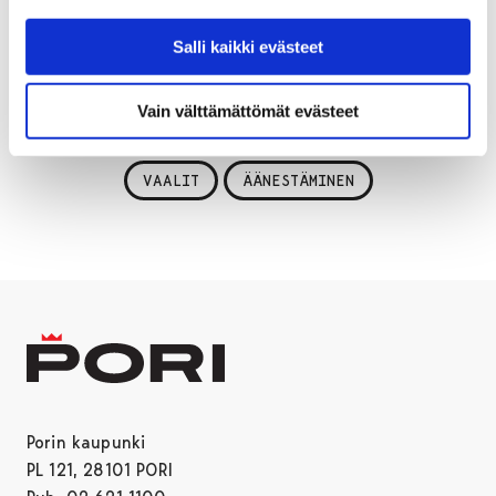
kaupunginhallituksen kokouksessa 9. maaliskuuta.
Lopullisen päätöksen äänestysalueista tekee Porin
Salli kaikki evästeet
kaupunginvaltuusto.
Vain välttämättömät evästeet
VAALIT
ÄÄNESTÄMINEN
Porin kaupunki
PL 121, 28101 PORI