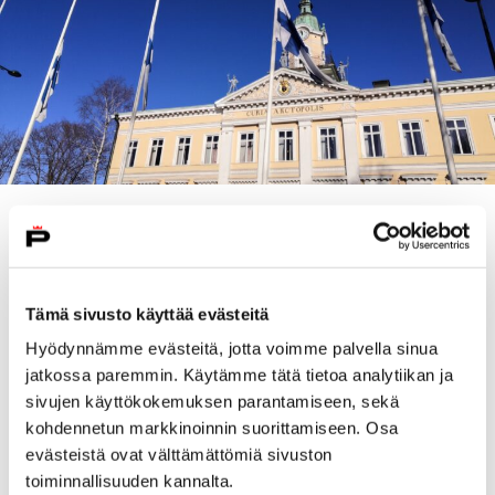
Tieto Kankaan poismenosta otettiin kaupungilla ja
Pori Jazzilla surullisena vastaan.
– Välitämme lämpimän osanoton Kankaan omaisille.
Tämä sivusto käyttää evästeitä
Pori menetti suuren kulttuurivaikuttajan ja -
Hyödynnämme evästeitä, jotta voimme palvella sinua
visionäärin, jonka merkitys kaupungin kansainvälisen
jatkossa paremmin. Käytämme tätä tietoa analytiikan ja
tunnettuuden edistäjänä on ollut korvaamaton,
sivujen käyttökokemuksen parantamiseen, sekä
toteaa Porin kaupunginjohtaja
Aino-Maija Luukkonen
kohdennetun markkinoinnin suorittamiseen. Osa
haikein mielin.
evästeistä ovat välttämättömiä sivuston
– Jyrki Kankaan työ Pori Jazzin kehittämisessä on
toiminnallisuuden kannalta.