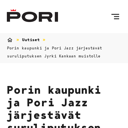
Siirry sisältöön
Etusivulle
Uutiset
Etusivu
Porin kaupunki ja Pori Jazz järjestävät
suruliputuksen Jyrki Kankaan muistolle
Porin kaupunki
ja Pori Jazz
järjestävät
suruliputuksen