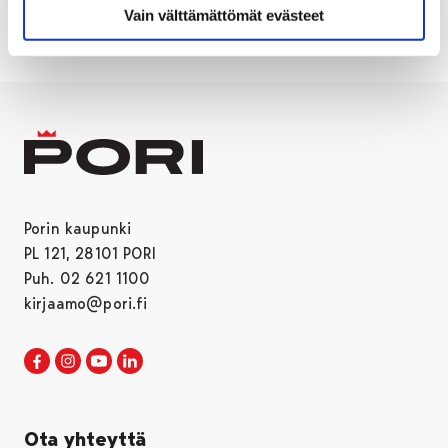
Vain välttämättömät evästeet
Porin kaupunki
PL 121, 28101 PORI
Puh. 02 621 1100
kirjaamo@pori.fi
Porin kaupunki Facebookissa
Avautuu uudessa välilehdessä
Porin kaupunki Instagramissa
Avautuu uudessa välilehdessä
Porin kaupunki Youtubessa
Avautuu uudessa välilehdessä
Porin kaupunki LinkedInissa
Avautuu uudessa välilehdessä
Ota yhteyttä