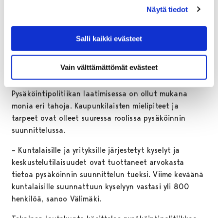
pysäköintitarpeisiin.
Näytä tiedot
– Pysäköintipolitiikan ensisijainen tarkoitus on
elinvoimaisen, viihtyisän, houkuttelevan ja turvallisen
Salli kaikki evästeet
keskustan säilyttäminen. Pysäköintipolitiikka on myös
keino ohjata kulkutapavalintoja sekä sitä kautta
Vain välttämättömät evästeet
kehittää kaupunkia kestävällä tavalla, kertoo Välimäki.
Pysäköintipolitiikan laatimisessa on ollut mukana
monia eri tahoja. Kaupunkilaisten mielipiteet ja
tarpeet ovat olleet suuressa roolissa pysäköinnin
suunnittelussa.
– Kuntalaisille ja yrityksille järjestetyt kyselyt ja
keskustelutilaisuudet ovat tuottaneet arvokasta
tietoa pysäköinnin suunnittelun tueksi. Viime keväänä
kuntalaisille suunnattuun kyselyyn vastasi yli 800
henkilöä, sanoo Välimäki.