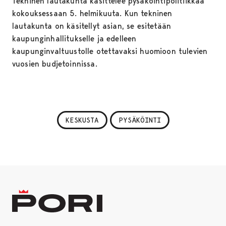
Tekninen lautakunta käsittelee pysäköintipolitiikkaa
kokouksessaan 5. helmikuuta. Kun tekninen
lautakunta on käsitellyt asian, se esitetään
kaupunginhallitukselle ja edelleen
kaupunginvaltuustolle otettavaksi huomioon tulevien
vuosien budjetoinnissa.
KESKUSTA
PYSÄKÖINTI