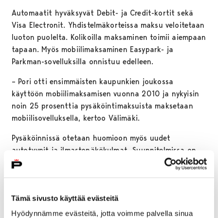
Automaatit hyväksyvät Debit- ja Credit-kortit sekä
Visa Electronit. Yhdistelmäkorteissa maksu veloitetaan
luoton puolelta. Kolikoilla maksaminen toimii aiempaan
tapaan. Myös mobiilimaksaminen Easypark- ja
Parkman-sovelluksilla onnistuu edelleen.
– Pori otti ensimmäisten kaupunkien joukossa
käyttöön mobiilimaksamisen vuonna 2010 ja nykyisin
noin 25 prosenttia pysäköintimaksuista maksetaan
mobiilisovelluksella, kertoo Välimäki.
Pysäköinnissä otetaan huomioon myös uudet
autotyypit ja ilmastonäkökulmat. Suunnitelmissa on
laatia periaatteet yleisten alueiden käytöstä
sähköautojen lataustoimintaan ja varautua
toteuttamaan vähäpäästöisten ajoneuvojen
Tämä sivusto käyttää evästeitä
pysäköintietuuksia tulevina vuosina.
Hyödynnämme evästeitä, jotta voimme palvella sinua