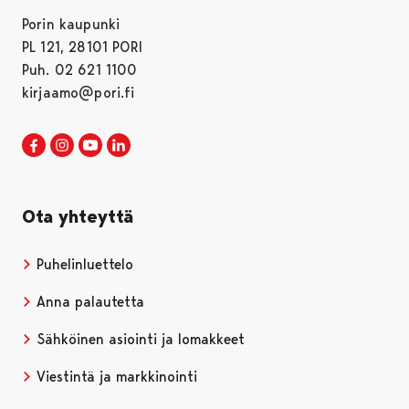
Porin kaupunki
PL 121, 28101 PORI
Puh. 02 621 1100
kirjaamo@pori.fi
Porin kaupunki Facebookissa
Avautuu uudessa välilehdessä
Porin kaupunki Instagramissa
Avautuu uudessa välilehdessä
Porin kaupunki Youtubessa
Avautuu uudessa välilehdessä
Porin kaupunki LinkedInissa
Avautuu uudessa välilehdessä
Ota yhteyttä
Puhelinluettelo
Anna palautetta
Sähköinen asiointi ja lomakkeet
Viestintä ja markkinointi