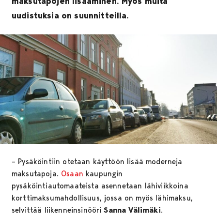
maksutapojen lisääminen. Myös muita
uudistuksia on suunnitteilla.
– Pysäköintiin otetaan käyttöön lisää moderneja
maksutapoja.
Osaan
kaupungin
pysäköintiautomaateista asennetaan lähiviikkoina
korttimaksumahdollisuus, jossa on myös lähimaksu,
selvittää liikenneinsinööri
Sanna Välimäki
.