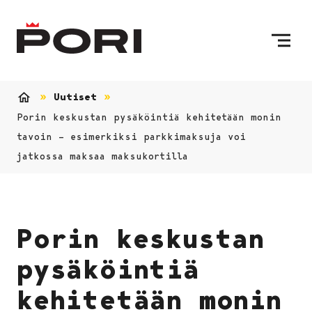
Siirry sisältöön
Etusivulle
Uutiset
Etusivu
Porin keskustan pysäköintiä kehitetään monin
tavoin – esimerkiksi parkkimaksuja voi
jatkossa maksaa maksukortilla
Porin keskustan
pysäköintiä
kehitetään monin