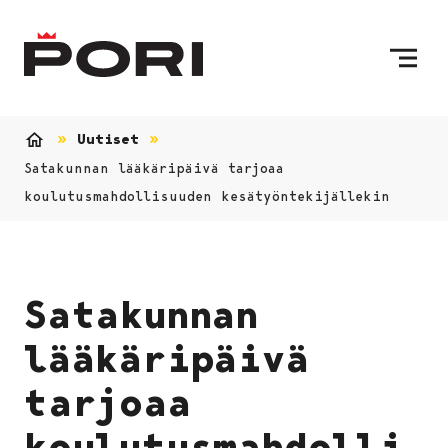
Siirry sisältöön
Etusivulle
Uutiset
Etusivu
Satakunnan lääkäripäivä tarjoaa
koulutusmahdollisuuden kesätyöntekijällekin
Satakunnan
lääkäripäivä
tarjoaa
koulutusmahdolli