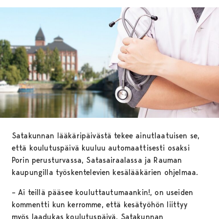
Satakunnan lääkäripäivästä tekee ainutlaatuisen se,
että koulutuspäivä kuuluu automaattisesti osaksi
Porin perusturvassa, Satasairaalassa ja Rauman
kaupungilla työskentelevien kesälääkärien ohjelmaa.
– Ai teillä pääsee kouluttautumaankin!, on useiden
kommentti kun kerromme, että kesätyöhön liittyy
myös laadukas koulutuspäivä. Satakunnan