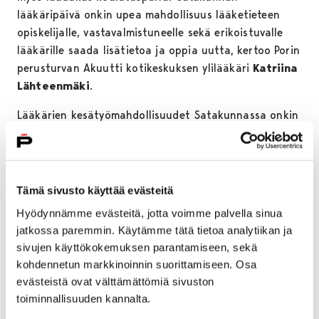
lääkäripäivä onkin upea mahdollisuus lääketieteen
opiskelijalle, vastavalmistuneelle sekä erikoistuvalle
lääkärille saada lisätietoa ja oppia uutta, kertoo Porin
perusturvan Akuutti kotikeskuksen ylilääkäri
Katriina
Lähteenmäki
.
Lääkärien kesätyömahdollisuudet Satakunnassa onkin
koettu mielekkäinä, sillä esimerkiksi Porin
perusturvassa aiemmin työskennelleistä
lääkäriharjoittelijoista on suuri osa tänäkin vuonna
kesälääkärin töissä perusturvassa.
Tämä sivusto käyttää evästeitä
Hyödynnämme evästeitä, jotta voimme palvella sinua
– Porin perusturvassa on kehitetty lääkäriksi
jatkossa paremmin. Käytämme tätä tietoa analytiikan ja
kasvamisen urapolkua. Vuonna 2014 luotiin
sivujen käyttökokemuksen parantamiseen, sekä
lääkäriharjoittelijan toimenkuva, jossa lääketieteen
kohdennetun markkinoinnin suorittamiseen. Osa
opiskelija tutustuu terveydenhuoltoon ja tulevaan
evästeistä ovat välttämättömiä sivuston
työkenttäänsä jo ennen pakollisia lääkäriopintoihin
toiminnallisuuden kannalta.
kuuluvia harjoittelujaksoja. Tämä kesätyö on