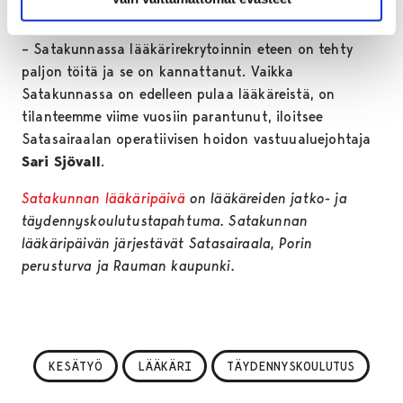
hyvänä maakuntana työskennellä.
– Satakunnassa lääkärirekrytoinnin eteen on tehty
paljon töitä ja se on kannattanut. Vaikka
Satakunnassa on edelleen pulaa lääkäreistä, on
tilanteemme viime vuosiin parantunut, iloitsee
Satasairaalan operatiivisen hoidon vastuualuejohtaja
Sari Sjövall
.
Satakunnan lääkäripäivä
on lääkäreiden jatko- ja
täydennyskoulutustapahtuma. Satakunnan
lääkäripäivän järjestävät Satasairaala, Porin
perusturva ja Rauman kaupunki.
KESÄTYÖ
LÄÄKÄRI
TÄYDENNYSKOULUTUS