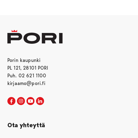
Porin kaupunki
PL 121, 28101 PORI
Puh. 02 621 1100
kirjaamo@pori.fi
Porin kaupunki Facebookissa
Avautuu uudessa välilehdessä
Porin kaupunki Instagramissa
Avautuu uudessa välilehdessä
Porin kaupunki Youtubessa
Avautuu uudessa välilehdessä
Porin kaupunki LinkedInissa
Avautuu uudessa välilehdessä
Ota yhteyttä