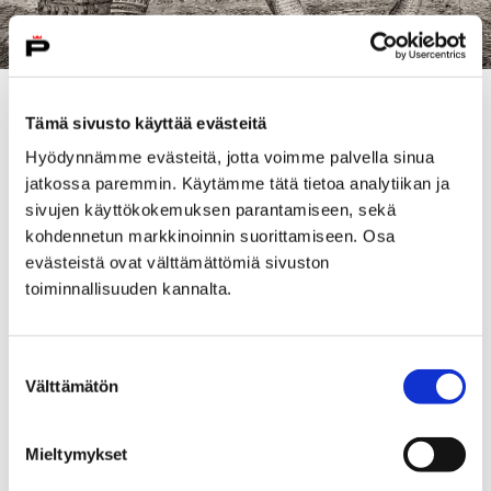
Esite kokoaa Satakunnan Museon, Luontotalo Arkin,
Tämä sivusto käyttää evästeitä
Rosenlew-museon sekä Rakennuskulttuuritalo Toivon
Hyödynnämme evästeitä, jotta voimme palvella sinua
ja Korsmanin talon näyttelyt ja tapahtumat
jatkossa paremmin. Käytämme tätä tietoa analytiikan ja
tammikuusta heinäkuuhun 2019. Esite löytyy
sivujen käyttökokemuksen parantamiseen, sekä
Issuu.comista
ja painettua esitettä on jaossa museon
kohdennetun markkinoinnin suorittamiseen. Osa
toimipaikoissa.
evästeistä ovat välttämättömiä sivuston
toiminnallisuuden kannalta.
Maailmaa kartoittamassa -näyttely, Luontotalo Arkki.
Kuva Arktinen keskus.
Suostumuksen
Välttämätön
valinta
KORSMANIN TALO
LUENNOT
Mieltymykset
LUONTOTALO ARKKI
NÄYTTELYT