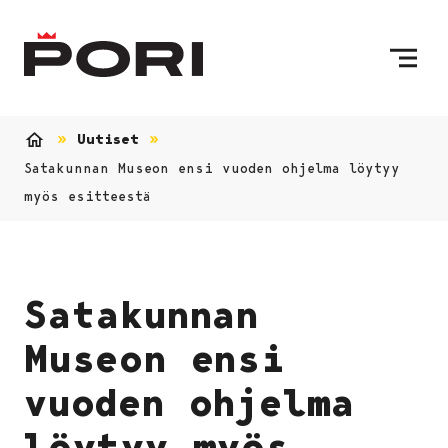
Siirry sisältöön
Etusivulle
Uutiset
Etusivu
Satakunnan Museon ensi vuoden ohjelma löytyy
myös esitteestä
Satakunnan
Museon ensi
vuoden ohjelma
löytyy myös