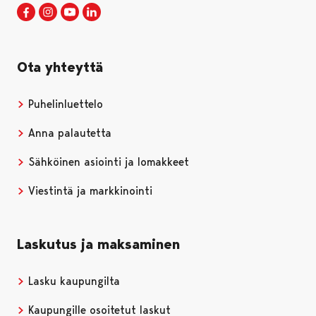
Porin kaupunki Facebookissa
Avautuu uudessa välilehdessä
Porin kaupunki Instagramissa
Avautuu uudessa välilehdessä
Porin kaupunki Youtubessa
Avautuu uudessa välilehdessä
Porin kaupunki LinkedInissa
Avautuu uudessa välilehdessä
Ota yhteyttä
Puhelinluettelo
Anna palautetta
Sähköinen asiointi ja lomakkeet
Viestintä ja markkinointi
Laskutus ja maksaminen
Lasku kaupungilta
Kaupungille osoitetut laskut