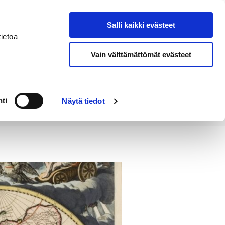
Salli kaikki evästeet
Tapahtumakalenteri
Hae sivustolta
ietoa
Vain välttämättömät evästeet
Työ ja
Kaupunki ja
rittäminen
hallinto
ti
Näytä tiedot