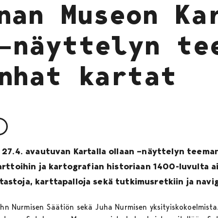
nan Museon Ka
–näyttelyn te
nhat kartat
27.4. avautuvan Kartalla ollaan –näyttelyn teema
ttoihin ja kartografian historiaan 1400-luvulta ai
rtastoja, karttapalloja sekä tutkimusretkiin ja navig
John Nurmisen Säätiön sekä Juha Nurmisen yksityiskokoelmist