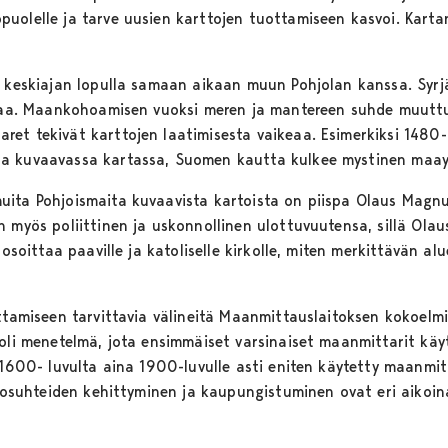
uolelle ja tarve uusien karttojen tuottamiseen kasvoi. Karta
i keskiajan lopulla samaan aikaan muun Pohjolan kanssa. Syrj
avaa. Maankohoamisen vuoksi meren ja mantereen suhde muuttu
et tekivät karttojen laatimisesta vaikeaa. Esimerkiksi 1480-l
a kuvaavassa kartassa, Suomen kautta kulkee mystinen maayh
uita Pohjoismaita kuvaavista kartoista on piispa Olaus Magnu
n myös poliittinen ja uskonnollinen ulottuvuutensa, sillä Ola
i osoittaa paaville ja katoliselle kirkolle, miten merkittävän 
ittamiseen tarvittavia välineitä Maanmittauslaitoksen kokoel
 oli menetelmä, jota ensimmäiset varsinaiset maanmittarit kä
in 1600- luvulta aina 1900-luvulle asti eniten käytetty maa
eolosuhteiden kehittyminen ja kaupungistuminen ovat eri aikoi