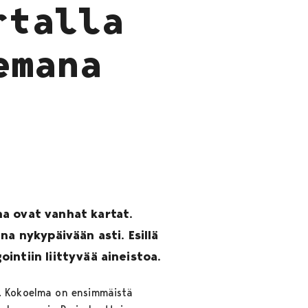
rtalla
emana
na ovat vanhat kartat.
na nykypäivään asti. Esillä
ointiin liittyvää aineistoa.
a. Kokoelma on ensimmäistä