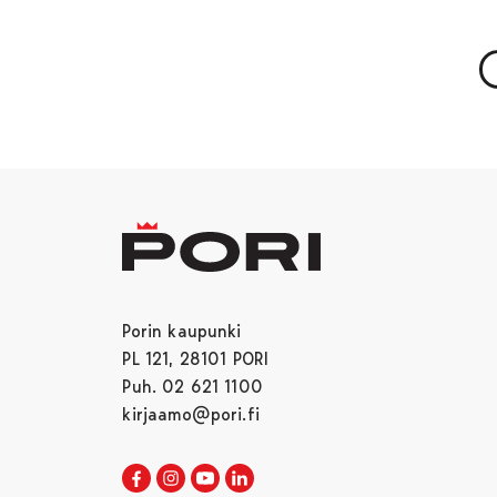
Porin kaupunki
PL 121, 28101 PORI
Puh. 02 621 1100
kirjaamo@pori.fi
Porin kaupunki Facebookissa
Avautuu uudessa välilehdessä
Porin kaupunki Instagramissa
Avautuu uudessa välilehdessä
Porin kaupunki Youtubessa
Avautuu uudessa välilehdessä
Porin kaupunki LinkedInissa
Avautuu uudessa välilehdessä