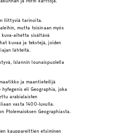
takunnan ja Porin karttoja.
 liittyviä tarinoita.
naaleihin, mutta toisinaan myös
t kuva-aihetta sisältävä
at kuvaa ja tekstejä, joiden
iajan lähteitä.
ntyvä, Islannin lounaispuolella
maatikko ja maantieteilijä
hyfegenis eli Geographia, joka
ttu arabialaisten
aliaan vasta 1400-luvulla.
on Ptolemaioksen Geographiasta.
ien kauppareittien etsiminen