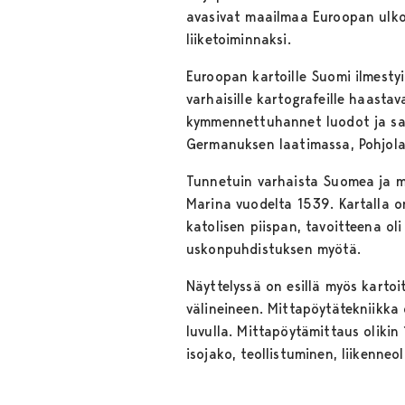
avasivat maailmaa Euroopan ulkop
liiketoiminnaksi.
Euroopan kartoille Suomi ilmesty
varhaisille kartografeille haast
kymmennettuhannet luodot ja saar
Germanuksen laatimassa, Pohjola
Tunnetuin varhaista Suomea ja m
Marina vuodelta 1539. Kartalla o
katolisen piispan, tavoitteena ol
uskonpuhdistuksen myötä.
Näyttelyssä on esillä myös karto
välineineen. Mittapöytätekniikka
luvulla. Mittapöytämittaus olik
isojako, teollistuminen, liikenn