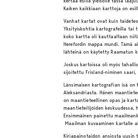
kertaa esillä yleisölle tässä la
Kaiken kaikkiaan karttoja on esil
Vanhat kartat ovat kuin taideteoks
Yksityiskohtia kartografeilla tai 
koko kartta oli kauttaaltaan niit
Herefordin mappa mundi. Tämä alu
lähteinä on käytetty Raamatun ker
Joskus kartoissa oli myös tahallis
sijoitettu Frisland-niminen saari
Länsimaisen kartografian isä on 
Aleksandriasta. Hänen maantiete
on maantieteellinen opas ja kart
maantieteilijöiden keskuudessa, h
Ensimmäinen painettu maailmanka
Maailman kuvaaminen kartalle al
Kirjapainotaidon ansiosta uusin 