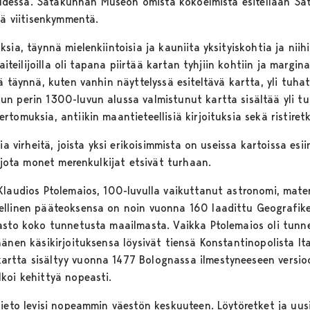
ajuudessa. Satakunnan Museon omista kokoelmista esitellään Sa
lä viitisenkymmentä.
ia, täynnä mielenkiintoisia ja kauniita yksityiskohtia ja niihin
taiteilijoilla oli tapana piirtää kartan tyhjiin kohtiin ja margi
ä täynnä, kuten vanhin näyttelyssä esiteltävä kartta, yli tuha
n perin 1300-luvun alussa valmistunut kartta sisältää yli tuh
tomuksia, antiikin maantieteellisiä kirjoituksia sekä ristiretk
ia virheitä, joista yksi erikoisimmista on useissa kartoissa esii
, jota monet merenkulkijat etsivät turhaan.
Klaudios Ptolemaios, 100-luvulla vaikuttanut astronomi, mate
ellinen pääteoksensa on noin vuonna 160 laadittu Geografike 
asto koko tunnetusta maailmasta. Vaikka Ptolemaios oli tunne
änen käsikirjoituksensa löysivät tiensä Konstantinopolista It
rtta sisältyy vuonna 1477 Bolognassa ilmestyneeseen versio
koi kehittyä nopeasti.
tieto levisi nopeammin väestön keskuuteen. Löytöretket ja uus