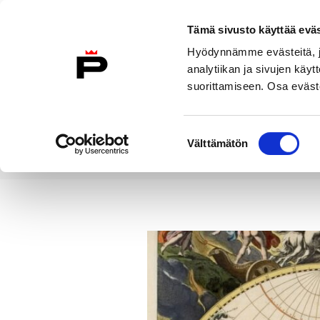
Siirry sisältöön
Tämä sivusto käyttää eväs
Suomeksi
Hyödynnämme evästeitä, jo
Etusivulle
analytiikan ja sivujen kä
suorittamiseen. Osa eväste
Asuminen ja
Kasvatu
ympäristö
koulu
Suostumuksen
Välttämätön
valinta
Uutiset
Satakunnan Museon Karta
Etusivu