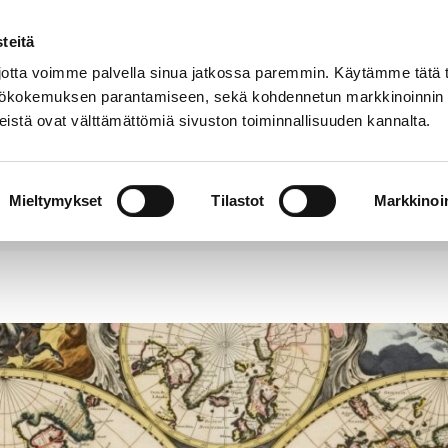
teitä
Puhelinluettelo
Anna palautetta
tta voimme palvella sinua jatkossa paremmin. Käytämme tätä t
yttökokemuksen parantamiseen, sekä kohdennetun markkinoinnin
istä ovat välttämättömiä sivuston toiminnallisuuden kannalta.
s ja
Vapaa-
Hyvinvointi
tus
aika
y
Mieltymykset
Tilastot
Markkinoin
lla ollaan –näyttelyn teemana ovat vanhat kartat