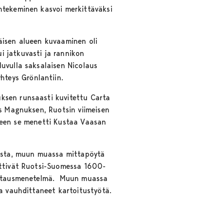
ntekeminen kasvoi merkittäväksi
äisen alueen kuvaaminen oli
i jatkuvasti ja rannikon
uvulla saksalaisen Nicolaus
teys Grönlantiin.
ksen runsaasti kuvitettu Carta
us Magnuksen, Ruotsin viimeisen
alueen se menetti Kustaa Vaasan
mista, muun muassa mittapöytä
yttivät Ruotsi-Suomessa 1600-
nmittausmenetelmä. Muun muassa
na vauhdittaneet kartoitustyötä.