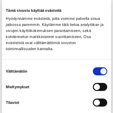
112-päivänä klo 11.20 testataan virallista
Tämä sivusto käyttää evästeitä
vaaratiedotteiden välitysjärjestelmää. Samalla
Hyödynnämme evästeitä, jotta voimme palvella sinua
hätäkeskuslaitos lähettää testitiedotteen myös 112
jatkossa paremmin. Käytämme tätä tietoa analytiikan ja
Suomi -mobiilisovellukseen. Sovellukseen lähetetään
sivujen käyttökokemuksen parantamiseen, sekä
myös vaara ohi -tiedote klo 11.30.Satakunnan
kohdennetun markkinoinnin suorittamiseen. Osa
pelastuslaitos ei tänä vuonna järjestä yleisesti 112-
evästeistä ovat välttämättömiä sivuston
päivän tapahtumia. Osalla alueen
toiminnallisuuden kannalta.
sopimuspalokunnista on kuitenkin ohjelmaa 112-
päivään liittyen. Mm. Lapin VPK:n ovet ovat avoinna
klo 17.30 – 19.30.
Suostumuksen
Välttämätön
valinta
Turvallista 112-päivää kaikille!
Mieltymykset
SATAKUNNAN PELASTUSLAITOS
Tilastot