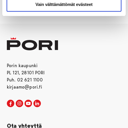
Vain välttämättömät evästeet
Porin kaupunki
PL 121, 28101 PORI
Puh. 02 621 1100
kirjaamo@pori.fi
Porin kaupunki Facebookissa
Avautuu uudessa välilehdessä
Porin kaupunki Instagramissa
Avautuu uudessa välilehdessä
Porin kaupunki Youtubessa
Avautuu uudessa välilehdessä
Porin kaupunki LinkedInissa
Avautuu uudessa välilehdessä
Ota yhteyttä