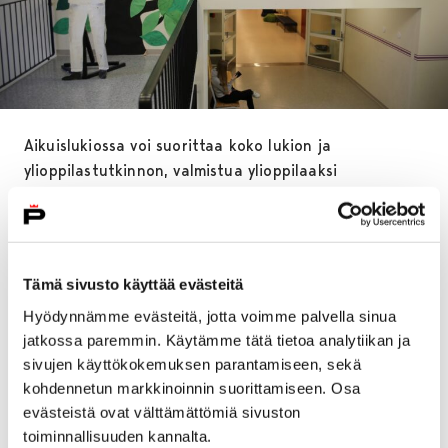
Aikuislukiossa voi suorittaa koko lukion ja
ylioppilastutkinnon, valmistua ylioppilaaksi
ammattitutkinnon pohjalta, opiskella yksittäisiä
kursseja ja oppiaineita sekä osallistua aikuisten
perusopetukseen. Opiskelu on tarkoitettu yli 18-
vuotiaille.
Tämä sivusto käyttää evästeitä
Aikuislukioon
opiskelemaan aikovien uusien
Hyödynnämme evästeitä, jotta voimme palvella sinua
opiskelijoiden tulee ilmoittautua henkilökohtaisesti
jatkossa paremmin. Käytämme tätä tietoa analytiikan ja
apulaisrehtori Katri Ylitalolle. Ilmoittautuminen
sivujen käyttökokemuksen parantamiseen, sekä
tapahtuu 1.-22. elokuuta välisenä aikana torstaisin
kohdennetun markkinoinnin suorittamiseen. Osa
kello 15-18. Ilmoittautujalla on oltava mukanaan
evästeistä ovat välttämättömiä sivuston
toiminnallisuuden kannalta.
viimeisin koulutodistus tai ammatillinen