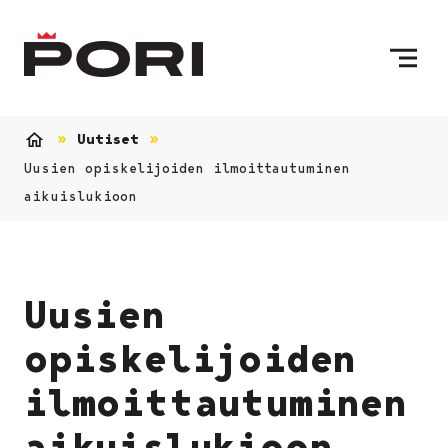
Siirry sisältöön
Etusivulle
Uutiset
Etusivu
Uusien opiskelijoiden ilmoittautuminen
aikuislukioon
Uusien
opiskelijoiden
ilmoittautuminen
aikuislukioon