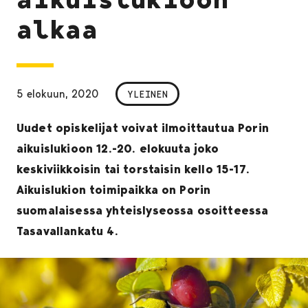
alkaa
5 elokuun, 2020
YLEINEN
Uudet opiskelijat voivat ilmoittautua Porin
aikuislukioon 12.-20. elokuuta joko
keskiviikkoisin tai torstaisin kello 15-17.
Aikuislukion toimipaikka on Porin
suomalaisessa yhteislyseossa osoitteessa
Tasavallankatu 4.