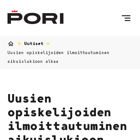
Siirry sisältöön
Etusivulle
Uutiset
Etusivu
Uusien opiskelijoiden ilmoittautuminen
aikuislukioon alkaa
Uusien
opiskelijoiden
ilmoittautuminen
aikuislukioon