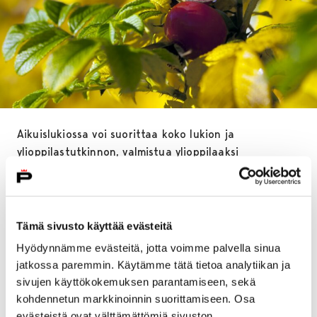
Aikuislukiossa voi suorittaa koko lukion ja
ylioppilastutkinnon, valmistua ylioppilaaksi
ammattitutkinnon pohjalta, opiskella yksittäisiä
kursseja ja oppiaineita sekä osallistua aikuisten
perusopetukseen. Opiskelu on tarkoitettu yli 18-
vuotiaille.
Tämä sivusto käyttää evästeitä
Hyödynnämme evästeitä, jotta voimme palvella sinua
Aikuislukioon opiskelemaan aikovien uusien
jatkossa paremmin. Käytämme tätä tietoa analytiikan ja
opiskelijoiden tulee ilmoittautua henkilökohtaisesti
sivujen käyttökokemuksen parantamiseen, sekä
apulaisrehtori Katri Ylitalolle. Ilmoittautuminen
kohdennetun markkinoinnin suorittamiseen. Osa
tapahtuu 12.-20.8. välisenä aikana joko keskiviikkona
evästeistä ovat välttämättömiä sivuston