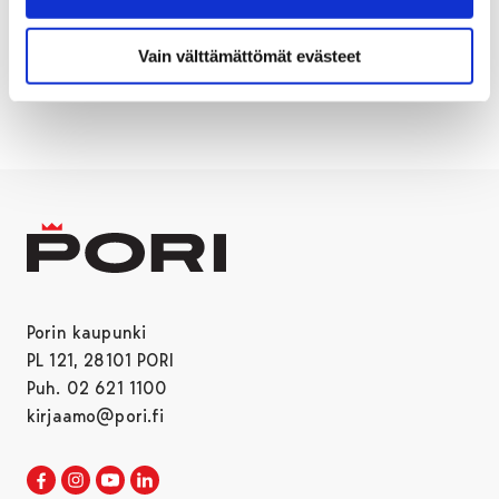
Vain välttämättömät evästeet
AIKUISLUKIO
Porin kaupunki
PL 121, 28101 PORI
Puh. 02 621 1100
kirjaamo@pori.fi
Porin kaupunki Facebookissa
Avautuu uudessa välilehdessä
Porin kaupunki Instagramissa
Avautuu uudessa välilehdessä
Porin kaupunki Youtubessa
Avautuu uudessa välilehdessä
Porin kaupunki LinkedInissa
Avautuu uudessa välilehdessä