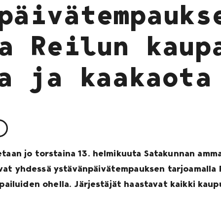
päivätempauks
a Reilun kaup
a ja kaakaota
etaan jo torstaina 13. helmikuuta Satakunnan amm
vat yhdessä ystävänpäivätempauksen tarjoamalla R
lpailuiden ohella. Järjestäjät haastavat kaikki kau