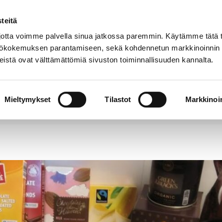
teitä
Puhelinluettelo
Anna palautetta
tta voimme palvella sinua jatkossa paremmin. Käytämme tätä t
yttökokemuksen parantamiseen, sekä kohdennetun markkinoinnin
istä ovat välttämättömiä sivuston toiminnallisuuden kannalta.
s ja
Vapaa-
Hyvinvointi
tus
aika
y
Mieltymykset
Tilastot
Markkinoin
sa tarjolla Reilun kaupan suklaata ja kaakaota