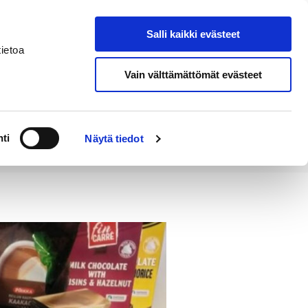
Salli kaikki evästeet
Tapahtumakalenteri
Hae sivustolta
ietoa
Vain välttämättömät evästeet
Työ ja
Kaupunki ja
rittäminen
hallinto
ti
Näytä tiedot