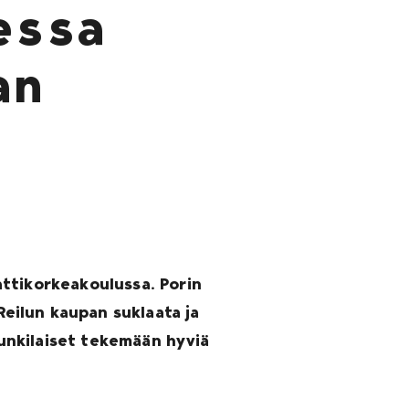
essa
an
attikorkeakoulussa. Porin
eilun kaupan suklaata ja
punkilaiset tekemään hyviä