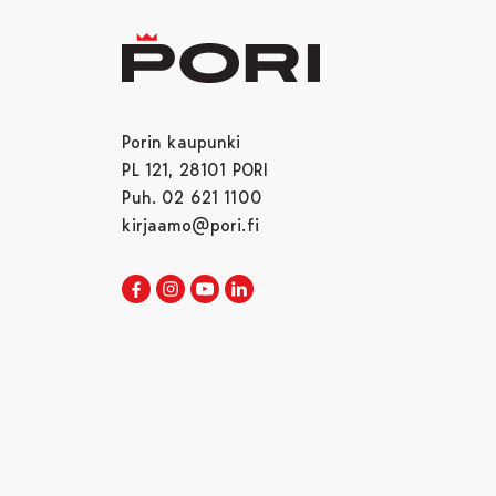
Porin kaupunki
PL 121, 28101 PORI
Puh. 02 621 1100
kirjaamo@pori.fi
Porin kaupunki Facebookissa
Avautuu uudessa välilehdessä
Porin kaupunki Instagramissa
Avautuu uudessa välilehdessä
Porin kaupunki Youtubessa
Avautuu uudessa välilehdessä
Porin kaupunki LinkedInissa
Avautuu uudessa välilehdessä