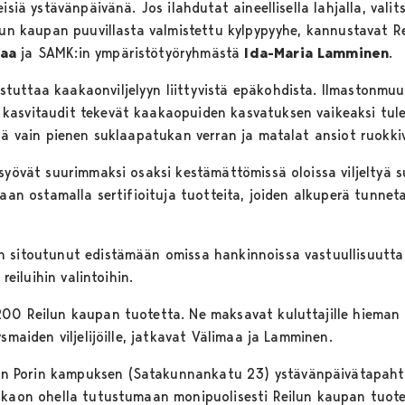
eisiä ystävänpäivänä. Jos ilahdutat aineellisella lahjalla, val
ilun kaupan puuvillasta valmistettu kylpypyyhe, kannustavat 
maa
ja SAMK:in ympäristötyöryhmästä
Ida-Maria Lamminen
.
uttaa kaakaonviljelyyn liittyvistä epäkohdista. Ilmastonmuu
kasvitaudit tekevät kaakaopuiden kasvatuksen vaikeaksi tule
ssä vain pienen suklaapatukan verran ja matalat ansiot ruokki
syövät suurimmaksi osaksi kestämättömissä oloissa viljeltyä s
laan ostamalla sertifioituja tuotteita, joiden alkuperä tunnet
n sitoutunut edistämään omissa hankinnoissa vastuullisuutta
reiluihin valintoihin.
200 Reilun kaupan tuotetta. Ne maksavat kuluttajille hiema
smaiden viljelijöille, jatkavat Välimaa ja Lamminen.
 Porin kampuksen (Satakunnankatu 23) ystävänpäivätapahtu
akaon ohella tutustumaan monipuolisesti Reilun kaupan tuotev