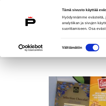
Siirry sisältöön
Tämä sivusto käyttää eväs
Suomeksi
Hyödynnämme evästeitä, jo
Etusivulle
analytiikan ja sivujen kä
suorittamiseen. Osa eväste
Asuminen ja
Kasvatu
ympäristö
koulu
Suostumuksen
Välttämätön
valinta
Uutiset
Ystävänpäivätempaukses
Etusivu