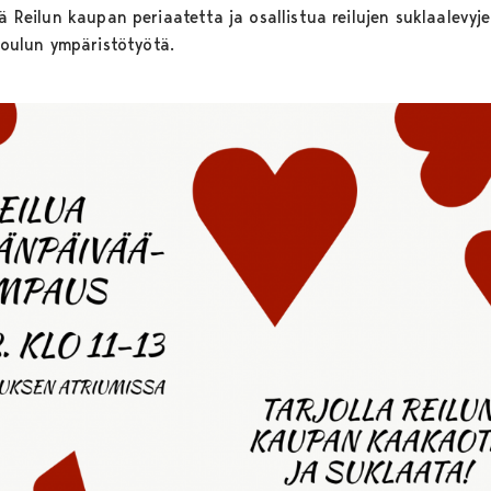
tä Reilun kaupan periaatetta ja osallistua reilujen suklaalev
ulun ympäristötyötä.