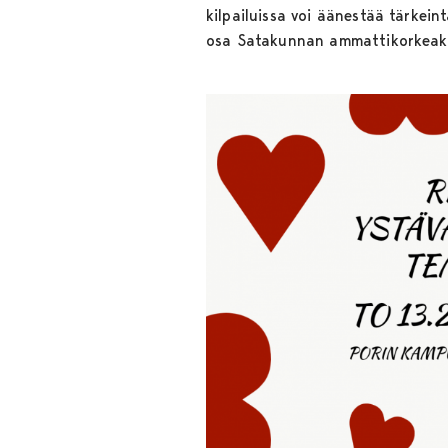
kilpailuissa voi äänestää tärkein
osa Satakunnan ammattikorkeako