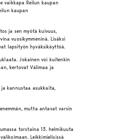
itse vaikkapa Reilun kaupan
Reilun kaupan
tos ja sen myötä kuivuus,
vina vuosikymmeninä. Lisäksi
vat lapsityön hyväksikäyttöä.
uklaata. Jokainen voi kuitenkin
aan, kertovat Välimaa ja
 ja kannustaa asukkaita,
n enemmän, mutta antavat varsin
massa torstaina 13. helmikuuta
alikoimaan. Leikkimielisissä