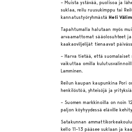
– Muista ystävää, puolisoa ja läh
suklaa, reilu ruusukimppu tai Re
kannatustyöryhmästä
Heli Väli
Tapahtumalla halutaan myös muist
arvaamattomat sääolosuhteet ja 
kaakaoviljelijät tienaavat päivä
– Harva tietää, että suomalaiset 
vaikuttaa omilla kulutusvalinnoil
Lamminen.
Reilun kaupan kaupunkina Pori o
henkilöstöä, yhteisöjä ja yrityksiä 
– Suomen markkinoilla on noin 1
paljon köyhyydessä eläville kehity
Satakunnan ammattikorkeakoulun
kello 11–13 pääsee suklaan ja ka