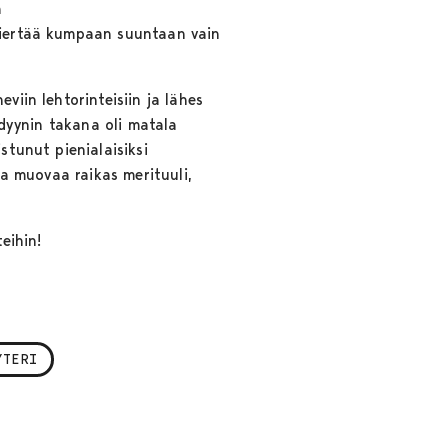
ä
 kiertää kumpaan suuntaan vain
viin lehtorinteisiin ja lähes
 dyynin takana oli matala
stunut pienialaisiksi
oa muovaa raikas merituuli,
teihin!
f
YTERI