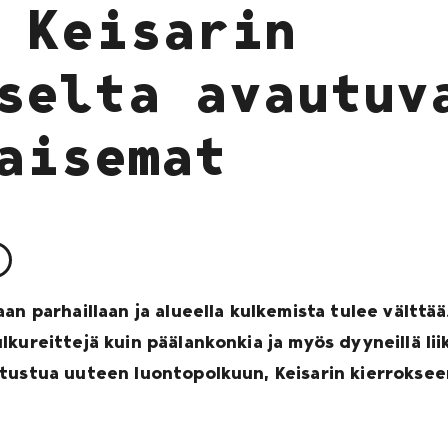
 Keisarin
selta avautuv
aisemat
an parhaillaan ja alueella kulkemista tulee välttä
kureittejä kuin päälankonkia ja myös dyyneillä lii
tustua uuteen luontopolkuun, Keisarin kierrokseen