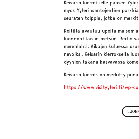
Keisarin kierrokselle pääsee Yyter
myös Yyterinsantojentien parkkia
seuraten tolppia, jotka on merkit
Reitiltä avautuu upeita maisemia 
luonnontilaisiin metsiin. Reitin v
merenlahti. Aikojen kuluessa osas
nevoiksi. Keisarin kierroksella lu
dyynien takana kasvavassa komea
Keisarin kierros on merkitty puna
https://www.visityyteri.fi/wp-
LUON