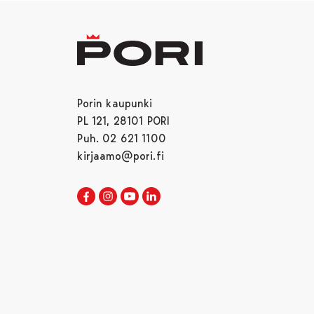
Porin kaupunki
PL 121, 28101 PORI
Puh. 02 621 1100
kirjaamo@pori.fi
Porin kaupunki Facebookissa
Avautuu uudessa välilehdessä
Porin kaupunki Instagramissa
Avautuu uudessa välilehdessä
Porin kaupunki Youtubessa
Avautuu uudessa välilehdessä
Porin kaupunki LinkedInissa
Avautuu uudessa välilehdessä