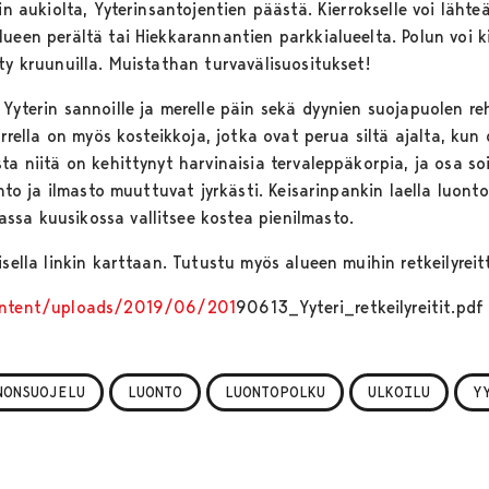
in aukiolta, Yyterinsantojentien päästä. Kierrokselle voi lähte
lueen perältä tai Hiekkarannantien parkkialueelta. Polun voi
ty kruunuilla. Muistathan turvavälisuositukset!
Yyterin sannoille ja merelle päin sekä dyynien suojapuolen rehe
arrella on myös kosteikkoja, jotka ovat perua siltä ajalta, kun
ta niitä on kehittynyt harvinaisia tervaleppäkorpia, ja osa soi
onto ja ilmasto muuttuvat jyrkästi. Keisarinpankin laella luont
ssa kuusikossa vallitsee kostea pienilmasto.
isella linkin karttaan. Tutustu myös alueen muihin retkeilyreit
content/uploads/2019/06/201
90613_Yyteri_retkeilyreitit.pd
NONSUOJELU
LUONTO
LUONTOPOLKU
ULKOILU
Y