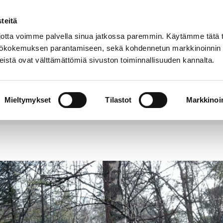
teitä
Puhelinluettelo
Anna palautetta
tta voimme palvella sinua jatkossa paremmin. Käytämme tätä t
yttökokemuksen parantamiseen, sekä kohdennetun markkinoinnin
istä ovat välttämättömiä sivuston toiminnallisuuden kannalta.
s ja
Vapaa-
Hyvinvointi
tus
aika
y
Mieltymykset
Tilastot
Markkinoin
okselta avautuvat upeat maisemat