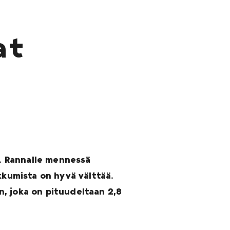
at
ä. Rannalle mennessä
kkumista on hyvä välttää.
, joka on pituudeltaan 2,8