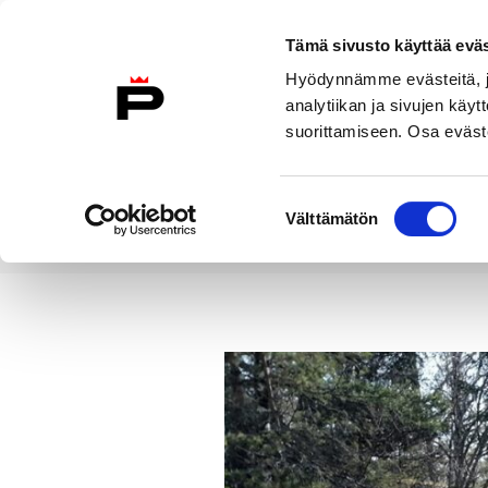
Siirry sisältöön
Tämä sivusto käyttää eväs
Suomeksi
Hyödynnämme evästeitä, jo
Etusivulle
analytiikan ja sivujen kä
suorittamiseen. Osa eväste
Asuminen ja
Kasvatu
ympäristö
koulu
Suostumuksen
Välttämätön
valinta
Uutiset
Yyterin Keisarin kierr
Etusivu