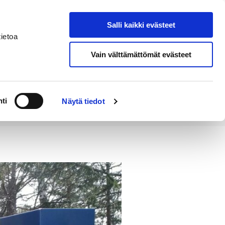
Salli kaikki evästeet
Tapahtumakalenteri
Hae sivustolta
ietoa
Vain välttämättömät evästeet
Työ ja
Kaupunki ja
rittäminen
hallinto
ti
Näytä tiedot