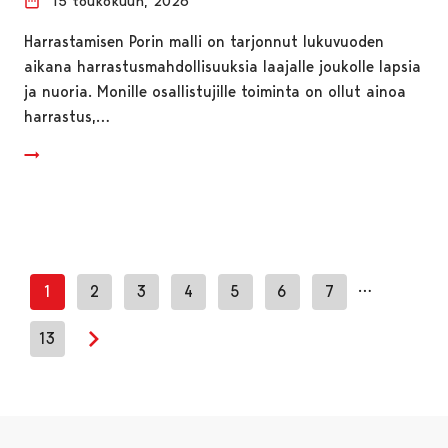
15 toukokuun, 2026
Harrastamisen Porin malli on tarjonnut lukuvuoden
aikana harrastusmahdollisuuksia laajalle joukolle lapsia
ja nuoria. Monille osallistujille toiminta on ollut ainoa
harrastus,…
…
1
2
3
4
5
6
7
13
Seuraava sivu