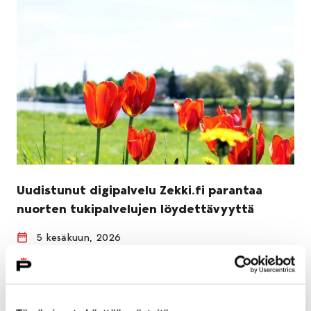
Uudistunut digipalvelu Zekki.fi parantaa
nuorten tukipalvelujen löydettävyyttä
5 kesäkuun, 2026
Nuorille suunnattu digipalvelu Zekki.fi on uudistunut.
Sitran rahoittamassa Zekki nuorten tueksi -hankkeessa
on toteutettu teknisiä ja käytettävyyttä parantavia