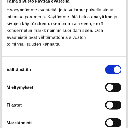
Tämä sivusto käyttää evästeitä
uudistuksia sekä…
Hyödynnämme evästeitä, jotta voimme palvella sinua
jatkossa paremmin. Käytämme tätä tietoa analytiikan ja
sivujen käyttökokemuksen parantamiseen, sekä
kohdennetun markkinoinnin suorittamiseen. Osa
evästeistä ovat välttämättömiä sivuston
toiminnallisuuden kannalta.
Suostumuksen
Välttämätön
valinta
Mieltymykset
Tilastot
Päättäritapahtuma muuttaa
liikennejärjestelyjä kauppatorilla lauantaina
Markkinointi
28 toukokuun, 2026