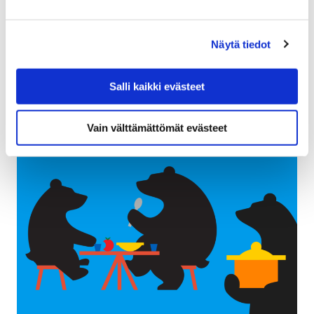
Porin kaupunki järjestää koulunsa päättäville nuorille
Näytä tiedot
päättäritapahtuman Porin kauppatorilla lauantaina 30.
toukokuuta. Tapahtuman vuoksi Eteläkauppatorin
liikennejärjestelyihin ja pysäköintiin tulee tilapäisiä…
Salli kaikki evästeet
Vain välttämättömät evästeet