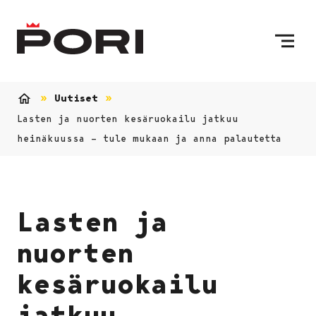
Siirry sisältöön
Etusivulle
Uutiset
Etusivu
Lasten ja nuorten kesäruokailu jatkuu
heinäkuussa – tule mukaan ja anna palautetta
Lasten ja
nuorten
kesäruokailu
jatkuu