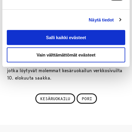
rooli, kertoo
Päivi Erkko
Porin kaupungilta.
Kesäruokailusta kerätään nyt kokemuksia ja
Näytä tiedot
näkemyksiä toiminnan kehittämiseksi. Oletko sinä tai
lapsesi osallistunut ruokailuun Ahlaisissa, Yhteisötalo
Salli kaikki evästeet
Otavassa, Laviassa, Vähäraumalla, Noormarkussa,
Pihlavassa, Itätuulessa tai Kaarisillassa? Kuulemme
Vain välttämättömät evästeet
mielellämme kokemuksianne ja palautettanne. Lapsille
ja nuorille sekä huoltajille on omat palautekyselynsä,
jotka löytyvät molemmat kesäruokailun verkkosivuilta
10. elokuuta saakka.
KESÄRUOKAILU
PORI