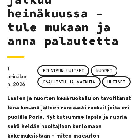
heinäkuussa –
tule mukaan ja
anna palautetta
1
ETUSIVUN UUTISET
NUORET
heinäkuu
OSALLISTU JA VAIKUTA
UUTISET
n, 2026
Lasten ja nuorten kesäruokailu on tavoittanut
tänä kesänä jälleen runsaasti ruokailijoita eri
puolilla Poria. Nyt kutsumme lapsia ja nuoria
sekä heidän huoltajiaan kertomaan
kokemuksistaan – miten maksuton