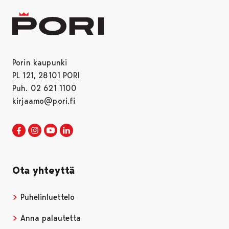
Porin kaupunki
PL 121, 28101 PORI
Puh. 02 621 1100
kirjaamo@pori.fi
Porin kaupunki Facebookissa
Avautuu uudessa välilehdessä
Porin kaupunki Instagramissa
Avautuu uudessa välilehdessä
Porin kaupunki Youtubessa
Avautuu uudessa välilehdessä
Porin kaupunki LinkedInissa
Avautuu uudessa välilehdessä
Ota yhteyttä
Puhelinluettelo
Anna palautetta