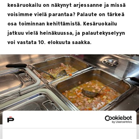
kesäruokailu on näkynyt arjessanne ja missä
voisimme vielä parantaa? Palaute on tärkeä
osa toiminnan kehittämistä. Kesäruokailu
jatkuu vielä heinäkuussa, ja palautekyselyyn
voi vastata 10. elokuuta saakka.
Kesäruokailua on tänä vuonna järjestetty kahdeksassa