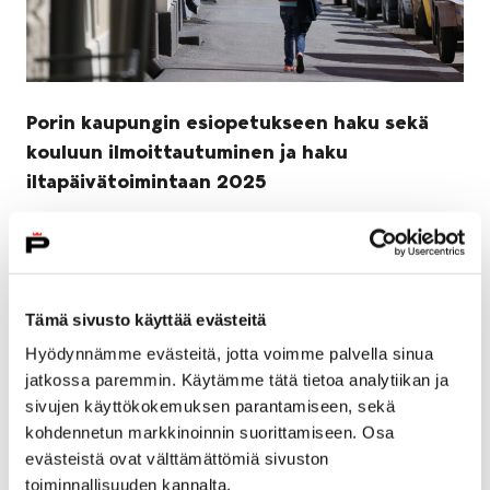
Porin kaupungin esiopetukseen haku sekä
kouluun ilmoittautuminen ja haku
iltapäivätoimintaan 2025
9 tammikuun, 2025
Haku Porin kaupungin esiopetukseen sekä uusien
oppilaiden ilmoittautuminen kouluun tapahtuu 9.1.–
Tämä sivusto käyttää evästeitä
21.1. välisenä aikana. Hakuaika koululaisten ohjattuun
iltapäivätoimintaan on avoinna 9.1.–28.2.
Hyödynnämme evästeitä, jotta voimme palvella sinua
jatkossa paremmin. Käytämme tätä tietoa analytiikan ja
sivujen käyttökokemuksen parantamiseen, sekä
kohdennetun markkinoinnin suorittamiseen. Osa
evästeistä ovat välttämättömiä sivuston
toiminnallisuuden kannalta.