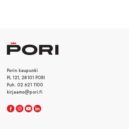
Porin kaupunki
PL 121, 28101 PORI
Puh. 02 621 1100
kirjaamo@pori.fi
Porin kaupunki Facebookissa
Avautuu uudessa välilehdessä
Porin kaupunki Instagramissa
Avautuu uudessa välilehdessä
Porin kaupunki Youtubessa
Avautuu uudessa välilehdessä
Porin kaupunki LinkedInissa
Avautuu uudessa välilehdessä