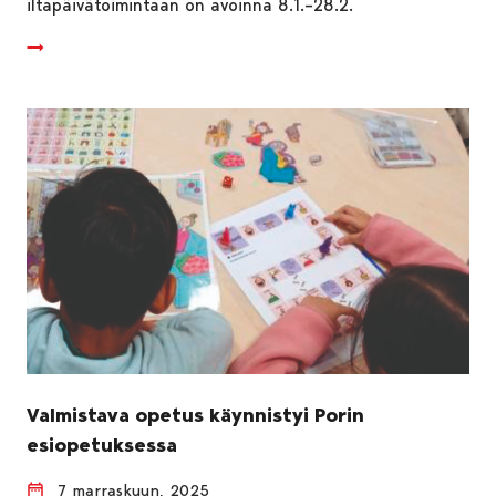
iltapäivätoimintaan on avoinna 8.1.–28.2.
Valmistava opetus käynnistyi Porin
esiopetuksessa
7 marraskuun, 2025