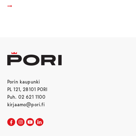
Porin kaupunki
PL 121, 28101 PORI
Puh. 02 621 1100
kirjaamo@pori.fi
Porin kaupunki Facebookissa
Avautuu uudessa välilehdessä
Porin kaupunki Instagramissa
Avautuu uudessa välilehdessä
Porin kaupunki Youtubessa
Avautuu uudessa välilehdessä
Porin kaupunki LinkedInissa
Avautuu uudessa välilehdessä