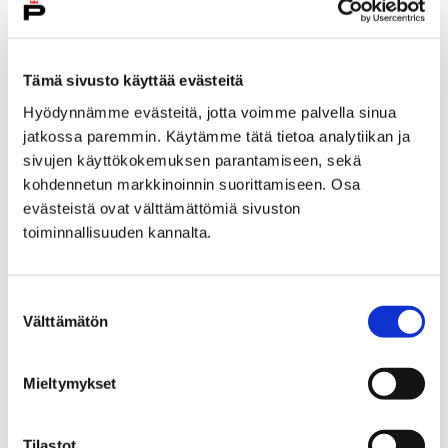
Tämä sivusto käyttää evästeitä
Hyödynnämme evästeitä, jotta voimme palvella sinua
jatkossa paremmin. Käytämme tätä tietoa analytiikan ja
sivujen käyttökokemuksen parantamiseen, sekä
kohdennetun markkinoinnin suorittamiseen. Osa
evästeistä ovat välttämättömiä sivuston
toiminnallisuuden kannalta.
Kaupungin tulos ylijäämäinen –
koronaepidemian vaikutukset laajat
Suostumuksen
25 maaliskuun, 2021
Välttämätön
valinta
Porin kaupunginhallitus allekirjoittaa vuoden 2020
tilinpäätöksen maanantaina 29. maaliskuuta.
Mieltymykset
Tulokseksi muodostui noin 4,2 miljoonaa euroa
ylijäämää. Talousarviossa tavoitteeksi oli asetettu…
Tilastot