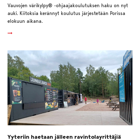
Vauvojen värikylpy® -ohjaajakoulutuksen haku on nyt
auki. Kiitoksia kerännyt koulutus järjestetään Porissa
elokuun aikana.
Yyteriin haetaan jälleen ravintolayrittäjiä