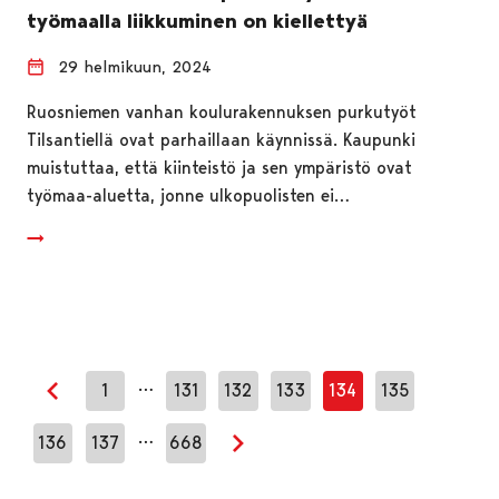
työmaalla liikkuminen on kiellettyä
29 helmikuun, 2024
Ruosniemen vanhan koulurakennuksen purkutyöt
Tilsantiellä ovat parhaillaan käynnissä. Kaupunki
muistuttaa, että kiinteistö ja sen ympäristö ovat
työmaa-aluetta, jonne ulkopuolisten ei…
…
1
131
132
133
134
135
Edellinen sivu
…
136
137
668
Seuraava sivu