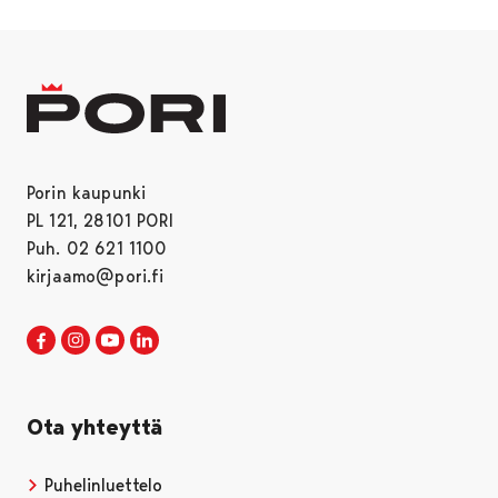
Porin kaupunki
PL 121, 28101 PORI
Puh. 02 621 1100
kirjaamo@pori.fi
Porin kaupunki Facebookissa
Avautuu uudessa välilehdessä
Porin kaupunki Instagramissa
Avautuu uudessa välilehdessä
Porin kaupunki Youtubessa
Avautuu uudessa välilehdessä
Porin kaupunki LinkedInissa
Avautuu uudessa välilehdessä
Ota yhteyttä
Puhelinluettelo