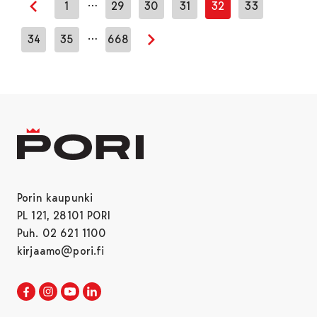
…
1
29
30
31
32
33
Edellinen sivu
…
34
35
668
Seuraava sivu
Porin kaupunki
PL 121, 28101 PORI
Puh. 02 621 1100
kirjaamo@pori.fi
Porin kaupunki Facebookissa
Avautuu uudessa välilehdessä
Porin kaupunki Instagramissa
Avautuu uudessa välilehdessä
Porin kaupunki Youtubessa
Avautuu uudessa välilehdessä
Porin kaupunki LinkedInissa
Avautuu uudessa välilehdessä