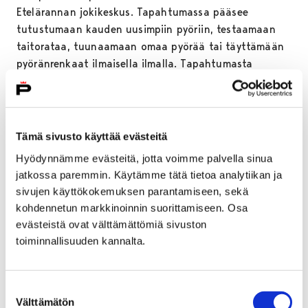
Etelärannan jokikeskus. Tapahtumassa pääsee
tutustumaan kauden uusimpiin pyöriin, testaamaan
taitorataa, tuunaamaan omaa pyörää tai täyttämään
pyöränrenkaat ilmaisella ilmalla. Tapahtumasta
startataan myös useille erityyppisille yhteislenkeille.
– Osallistuminen on hauskaa ja samalla vaikutamme
yhdessä pyörällä kulkemisen puolesta, kun teemme
Tämä sivusto käyttää evästeitä
fillarointia näkyväksi isolla joukolla. Päivän
Hyödynnämme evästeitä, jotta voimme palvella sinua
kattauksesta voi valita juuri itselleen sopivan lenkin,
jatkossa paremmin. Käytämme tätä tietoa analytiikan ja
oli tavoitteena sitten itsesi haastaminen tai
sivujen käyttökokemuksen parantamiseen, sekä
rauhallisempi nautiskelu, kannustaa liikunnanohjaaja
kohdennetun markkinoinnin suorittamiseen. Osa
Jenni
Taimi
.
evästeistä ovat välttämättömiä sivuston
Yhteislenkkien vaihtoehtoja pääsee tutkimaan
Pori
toiminnallisuuden kannalta.
polkee -tapahtuman verkkosivuilla
.
– Fillarikulkueeseen, yhteislenkeille tai Etelärantaan
Suostumuksen
Välttämätön
ylipäätään kannattaa tulla piipahtamaan omalla
valinta