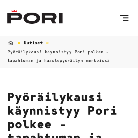
Siirry sisältöön
Etusivulle
Uutiset
Etusivu
Pyöräilykausi käynnistyy Pori polkee -
tapahtuman ja haastepyöräilyn merkeissä
Pyöräilykausi
käynnistyy Pori
polkee -
tapahtuman ja