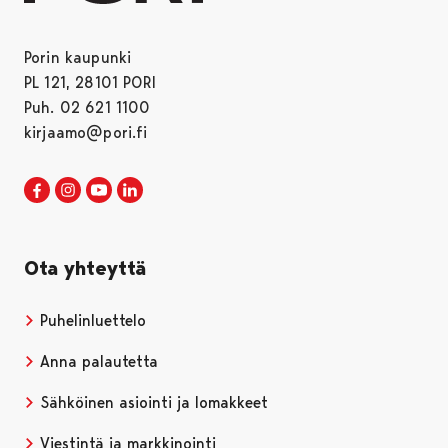
Porin kaupunki
PL 121, 28101 PORI
Puh. 02 621 1100
kirjaamo@pori.fi
Porin kaupunki Facebookissa
Avautuu uudessa välilehdessä
Porin kaupunki Instagramissa
Avautuu uudessa välilehdessä
Porin kaupunki Youtubessa
Avautuu uudessa välilehdessä
Porin kaupunki LinkedInissa
Avautuu uudessa välilehdessä
Ota yhteyttä
Puhelinluettelo
Anna palautetta
Sähköinen asiointi ja lomakkeet
Viestintä ja markkinointi