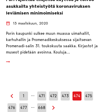
asukkailta yhteistyötä koronaviruksen
leviämisen minimoimiseksi
13 maaliskuun, 2020
Porin kaupunki sulkee muun muassa uimahallit,
karhuhallin ja Promenadikeskuksessa sijaitsevan
Promenadi-salin 31. toukokuuta saakka. Kirjastot ja
museot pidetään avoinna. Kouluja…
…
1
471
472
473
474
475
Edellinen sivu
…
476
477
668
Seuraava sivu