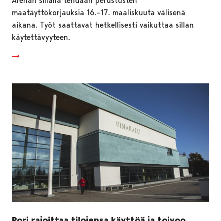
Arenan sillalla tehdään perustusten
maatäyttökorjauksia 16.–17. maaliskuuta välisenä
aikana. Työt saattavat hetkellisesti vaikuttaa sillan
käytettävyyteen.
Pori rajoittaa tilojensa käyttöä ja toivoo