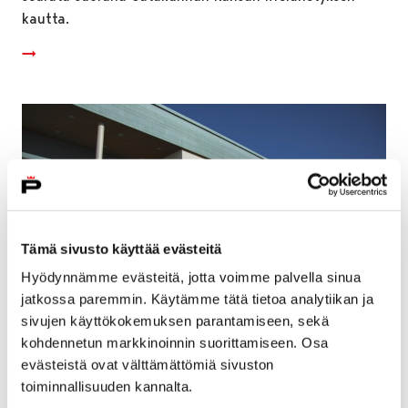
kautta.
Tämä sivusto käyttää evästeitä
Hyödynnämme evästeitä, jotta voimme palvella sinua
jatkossa paremmin. Käytämme tätä tietoa analytiikan ja
sivujen käyttökokemuksen parantamiseen, sekä
kohdennetun markkinoinnin suorittamiseen. Osa
Pori rajoittaa tilojensa käyttöä ja toivoo
evästeistä ovat välttämättömiä sivuston
asukkailta yhteistyötä koronaviruksen
toiminnallisuuden kannalta.
leviämisen minimoimiseksi