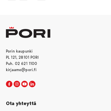
Porin kaupunki
PL 121, 28101 PORI
Puh. 02 621 1100
kirjaamo@pori.fi
Porin kaupunki Facebookissa
Avautuu uudessa välilehdessä
Porin kaupunki Instagramissa
Avautuu uudessa välilehdessä
Porin kaupunki Youtubessa
Avautuu uudessa välilehdessä
Porin kaupunki LinkedInissa
Avautuu uudessa välilehdessä
Ota yhteyttä