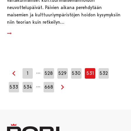
valtakunnalliset kulttuurimaisemanhoidon
neuvottelupäivät. Päivien aikana perehdytään
maisemien ja kulttuuriympäristöjen hoidon kysymyksiin
niin teorian kuin retkeilyn…
…
1
528
529
530
531
532
Edellinen sivu
…
533
534
668
Seuraava sivu