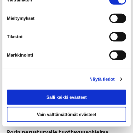
valinta
26 elokuun, 2019
Mikkolan (Biltema) kaupunginosan asemakaavan
Mieltymykset
muutos 609 1722 on saanut lainvoiman.
Tilastot
Markkinointi
Näytä tiedot
Salli kaikki evästeet
Vain välttämättömät evästeet
Porin perusturvalle tuottavuusohjelma