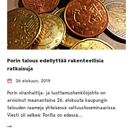
Porin talous edellyttää rakenteellisia
ratkaisuja
26 elokuun, 2019
Porin viranhaltija- ja luottamushenkilöjohto on
arvioinut maanantaina 26. elokuuta kaupungin
talouden raameja yhteisessä valtuustoseminaarissa.
Viesti oli selkeä: Porilla on edessä…