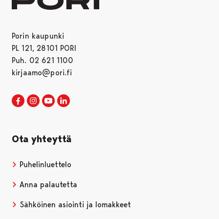
Porin kaupunki
PL 121, 28101 PORI
Puh. 02 621 1100
kirjaamo@pori.fi
Porin kaupunki Facebookissa
Avautuu uudessa välilehdessä
Porin kaupunki Instagramissa
Avautuu uudessa välilehdessä
Porin kaupunki Youtubessa
Avautuu uudessa välilehdessä
Porin kaupunki LinkedInissa
Avautuu uudessa välilehdessä
Ota yhteyttä
Puhelinluettelo
Anna palautetta
Sähköinen asiointi ja lomakkeet