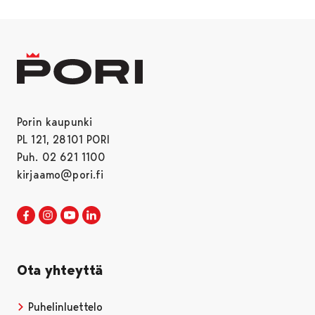
Porin kaupunki
PL 121, 28101 PORI
Puh. 02 621 1100
kirjaamo@pori.fi
Porin kaupunki Facebookissa
Avautuu uudessa välilehdessä
Porin kaupunki Instagramissa
Avautuu uudessa välilehdessä
Porin kaupunki Youtubessa
Avautuu uudessa välilehdessä
Porin kaupunki LinkedInissa
Avautuu uudessa välilehdessä
Ota yhteyttä
Puhelinluettelo