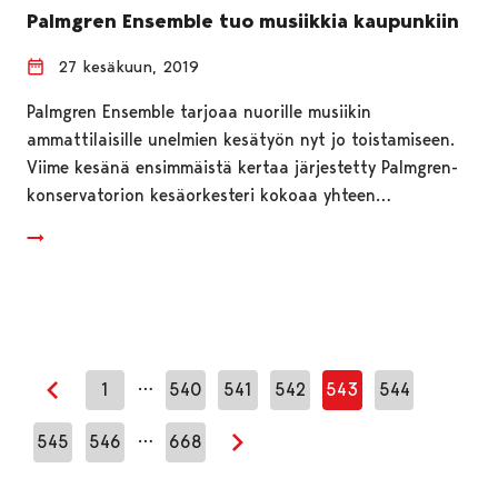
Palmgren Ensemble tuo musiikkia kaupunkiin
27 kesäkuun, 2019
Palmgren Ensemble tarjoaa nuorille musiikin
ammattilaisille unelmien kesätyön nyt jo toistamiseen.
Viime kesänä ensimmäistä kertaa järjestetty Palmgren-
konservatorion kesäorkesteri kokoaa yhteen…
…
1
540
541
542
543
544
Edellinen sivu
…
545
546
668
Seuraava sivu