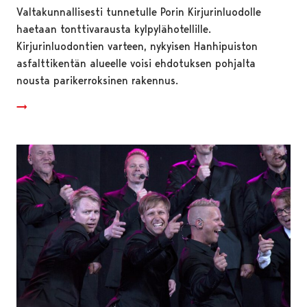
Valtakunnallisesti tunnetulle Porin Kirjurinluodolle
haetaan tonttivarausta kylpylähotellille.
Kirjurinluodontien varteen, nykyisen Hanhipuiston
asfalttikentän alueelle voisi ehdotuksen pohjalta
nousta parikerroksinen rakennus.