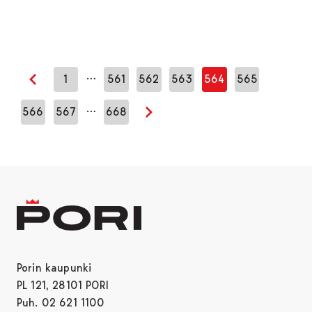
…
1
561
562
563
564
565
Edellinen sivu
…
566
567
668
Seuraava sivu
Porin kaupunki
PL 121, 28101 PORI
Puh. 02 621 1100