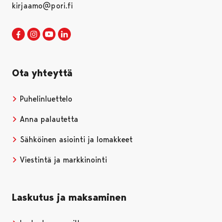
kirjaamo@pori.fi
Porin kaupunki Facebookissa
Avautuu uudessa välilehdessä
Porin kaupunki Instagramissa
Avautuu uudessa välilehdessä
Porin kaupunki Youtubessa
Avautuu uudessa välilehdessä
Porin kaupunki LinkedInissa
Avautuu uudessa välilehdessä
Ota yhteyttä
Puhelinluettelo
Anna palautetta
Sähköinen asiointi ja lomakkeet
Viestintä ja markkinointi
Laskutus ja maksaminen