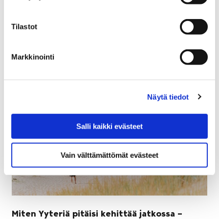
Satakunnan Museossa syksyllä avautuvaa Porilaine-
näyttelyä varten etsitään yleisön avulla erityisen
Tilastot
porilaisia esineitä.
Markkinointi
Näytä tiedot
Salli kaikki evästeet
Vain välttämättömät evästeet
Miten Yyteriä pitäisi kehittää jatkossa –