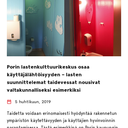
Porin lastenkulttuurikeskus osaa
käyttäjälähtöisyyden – lasten
suunnittelemat taidevessat nousivat
valtakunnalliseksi esimerkiksi
5 huhtikuun, 2019
Taidetta voidaan erinomaisesti hyödyntää rakennetun
ympäristön käytettävyyden ja käyttäjien hyvinvoinnin
parantamisessa. Tästä esimerkkinä on Porin kaupungin