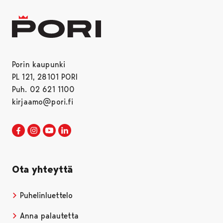
Porin kaupunki
PL 121, 28101 PORI
Puh. 02 621 1100
kirjaamo@pori.fi
Porin kaupunki Facebookissa
Avautuu uudessa välilehdessä
Porin kaupunki Instagramissa
Avautuu uudessa välilehdessä
Porin kaupunki Youtubessa
Avautuu uudessa välilehdessä
Porin kaupunki LinkedInissa
Avautuu uudessa välilehdessä
Ota yhteyttä
Puhelinluettelo
Anna palautetta