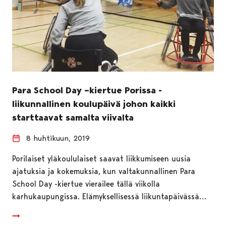
Para School Day –kiertue Porissa -
liikunnallinen koulupäivä johon kaikki
starttaavat samalta viivalta
8 huhtikuun, 2019
Porilaiset yläkoululaiset saavat liikkumiseen uusia
ajatuksia ja kokemuksia, kun valtakunnallinen Para
School Day -kiertue vierailee tällä viikolla
karhukaupungissa. Elämyksellisessä liikuntapäivässä…