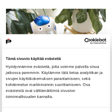
Tämä sivusto käyttää evästeitä
Hyödynnämme evästeitä, jotta voimme palvella sinua
jatkossa paremmin. Käytämme tätä tietoa analytiikan ja
Robogaming-tapahtumassa tutustutaan
sivujen käyttökokemuksen parantamiseen, sekä
robotiikan ja koodaamisen saloihin
kohdennetun markkinoinnin suorittamiseen. Osa
evästeistä ovat välttämättömiä sivuston
8 huhtikuun, 2019
toiminnallisuuden kannalta.
Porin Karhuhallissa järjestetään keskiviikkona 10.
huhtikuuta kello 10–16 kaikille avoin Robogaming-