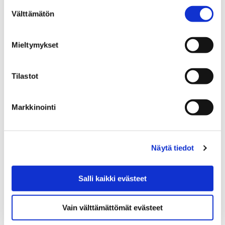
Suostumuksen
tapahtuma, jossa halukkaat pääsevät tutustumaan
Välttämätön
valinta
robotiikkaan pelimaailmaan kautta.
Mieltymykset
Tilastot
Markkinointi
Näytä tiedot
Salli kaikki evästeet
Vain välttämättömät evästeet
Kuka olit, ihminen? Museoiden yön
tarinallistettu musiikkiteos