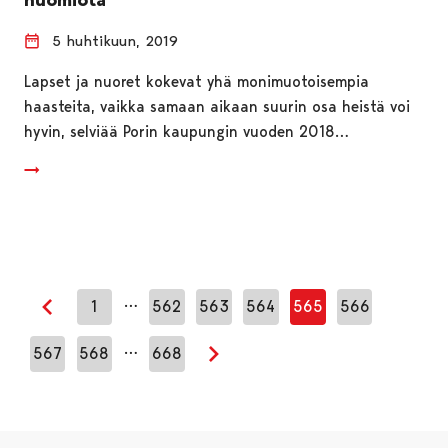
5 huhtikuun, 2019
Lapset ja nuoret kokevat yhä monimuotoisempia
haasteita, vaikka samaan aikaan suurin osa heistä voi
hyvin, selviää Porin kaupungin vuoden 2018…
…
1
562
563
564
565
566
Edellinen sivu
…
567
568
668
Seuraava sivu