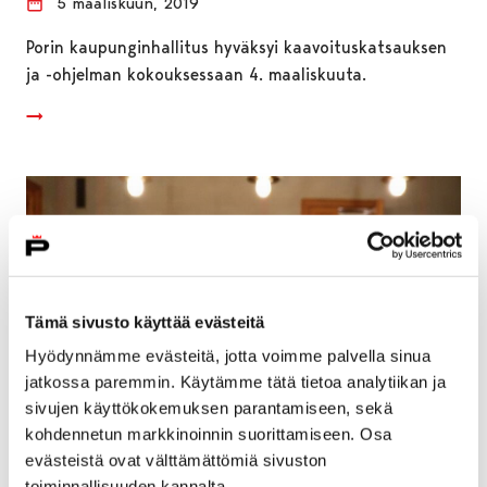
5 maaliskuun, 2019
Porin kaupunginhallitus hyväksyi kaavoituskatsauksen
ja -ohjelman kokouksessaan 4. maaliskuuta.
Tämä sivusto käyttää evästeitä
Hyödynnämme evästeitä, jotta voimme palvella sinua
jatkossa paremmin. Käytämme tätä tietoa analytiikan ja
sivujen käyttökokemuksen parantamiseen, sekä
kohdennetun markkinoinnin suorittamiseen. Osa
evästeistä ovat välttämättömiä sivuston
Kaupunginhallitus palautti
toiminnallisuuden kannalta.