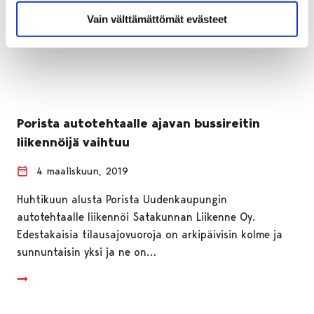
Vain välttämättömät evästeet
Porista autotehtaalle ajavan bussireitin
liikennöijä vaihtuu
4 maaliskuun, 2019
Huhtikuun alusta Porista Uudenkaupungin
autotehtaalle liikennöi Satakunnan Liikenne Oy.
Edestakaisia tilausajovuoroja on arkipäivisin kolme ja
sunnuntaisin yksi ja ne on…