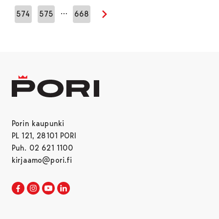
…
574
575
668
Seuraava sivu
Porin kaupunki
PL 121, 28101 PORI
Puh. 02 621 1100
kirjaamo@pori.fi
Porin kaupunki Facebookissa
Avautuu uudessa välilehdessä
Porin kaupunki Instagramissa
Avautuu uudessa välilehdessä
Porin kaupunki Youtubessa
Avautuu uudessa välilehdessä
Porin kaupunki LinkedInissa
Avautuu uudessa välilehdessä