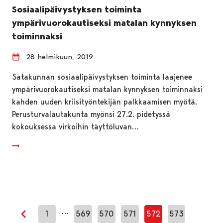
Sosiaalipäivystyksen toiminta
ympärivuorokautiseksi matalan kynnyksen
toiminnaksi
28 helmikuun, 2019
Satakunnan sosiaalipäivystyksen toiminta laajenee
ympärivuorokautiseksi matalan kynnyksen toiminnaksi
kahden uuden kriisityöntekijän palkkaamisen myötä.
Perusturvalautakunta myönsi 27.2. pidetyssä
kokouksessa virkoihin täyttöluvan…
…
1
569
570
571
572
573
Edellinen sivu