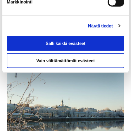
Markkinointi
11 helmikuun, 2025
Porin kaupungin katuverkolla on yhteensä noin 27 500
katuvaloa. Häiriöt katuvalaistuksessa herättävät
Näytä tiedot
erityisesti syksy- ja talviaikaan paljon keskustelua.
Keräsimme tähän…
Salli kaikki evästeet
Vain välttämättömät evästeet