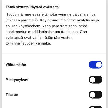
esitysten tekniikkakoordinointiin. Helmikuun alussa
Tämä sivusto käyttää evästeitä
julkaistun kilpailutuksen…
Hyödynnämme evästeitä, jotta voimme palvella sinua
jatkossa paremmin. Käytämme tätä tietoa analytiikan ja
sivujen käyttökokemuksen parantamiseen, sekä
kohdennetun markkinoinnin suorittamiseen. Osa
evästeistä ovat välttämättömiä sivuston
toiminnallisuuden kannalta.
Suostumuksen
Välttämätön
valinta
Mieltymykset
Tilastot
Miten kaupunki huolehtii katuvalaistuksesta?
Lue vastaukset usein kysyttyihin kysymyksiin