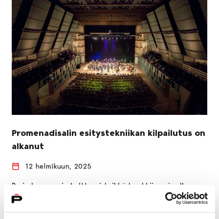
Promenadisalin esitystekniikan kilpailutus on
alkanut
12 helmikuun, 2025
Porin kaupungin kulttuuriyksikkö hankkii avoimella
kilpailutuksella kumppania Promenadikeskuksen salin
esitystekniikan laitevuokraukseen ja salissa tapahtuvien