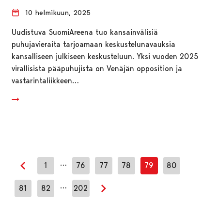
10 helmikuun, 2025
Uudistuva SuomiAreena tuo kansainvälisiä
puhujavieraita tarjoamaan keskustelunavauksia
kansalliseen julkiseen keskusteluun. Yksi vuoden 2025
virallisista pääpuhujista on Venäjän opposition ja
vastarintaliikkeen…
…
1
76
77
78
79
80
Edellinen sivu
…
81
82
202
Seuraava sivu