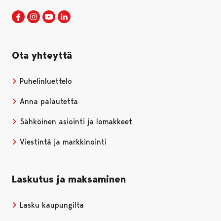
Porin kaupunki Facebookissa
Avautuu uudessa välilehdessä
Porin kaupunki Instagramissa
Avautuu uudessa välilehdessä
Porin kaupunki Youtubessa
Avautuu uudessa välilehdessä
Porin kaupunki LinkedInissa
Avautuu uudessa välilehdessä
Ota yhteyttä
Puhelinluettelo
Anna palautetta
Sähköinen asiointi ja lomakkeet
Viestintä ja markkinointi
Laskutus ja maksaminen
Lasku kaupungilta