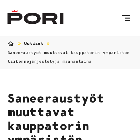
Siirry sisältöön
Etusivulle
Uutiset
Etusivu
Saneeraustyöt muuttavat kauppatorin ympäristön
liikennejärjestelyjä maanantaina
Saneeraustyöt
muuttavat
kauppatorin
ympäristön