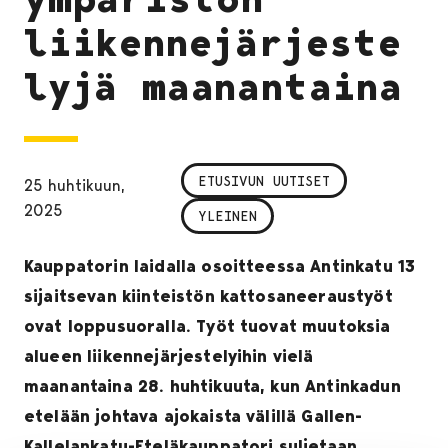
liikennejärjeste
lyjä maanantaina
ETUSIVUN UUTISET
25 huhtikuun,
2025
YLEINEN
Kauppatorin laidalla osoitteessa Antinkatu 13
sijaitsevan kiinteistön kattosaneeraustyöt
ovat loppusuoralla. Työt tuovat muutoksia
alueen liikennejärjestelyihin vielä
maanantaina 28. huhtikuuta, kun Antinkadun
etelään johtava ajokaista välillä Gallen-
Kallelankatu-Eteläkauppatori suljetaan