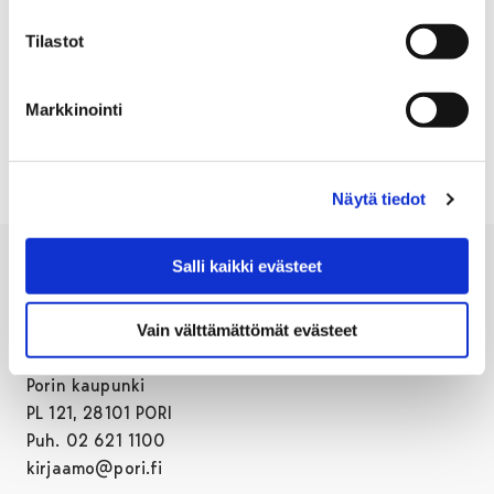
haittaa.
Tilastot
Kaikkien alueella liikkuvien toivotaan noudattavan
erityistä varovaisuutta työmaan läheisyydessä.
Markkinointi
Työmaasta vastaa Rakennuspalvelu Lindholm Oy.
Näytä tiedot
Salli kaikki evästeet
Vain välttämättömät evästeet
Porin kaupunki
PL 121, 28101 PORI
Puh. 02 621 1100
kirjaamo@pori.fi