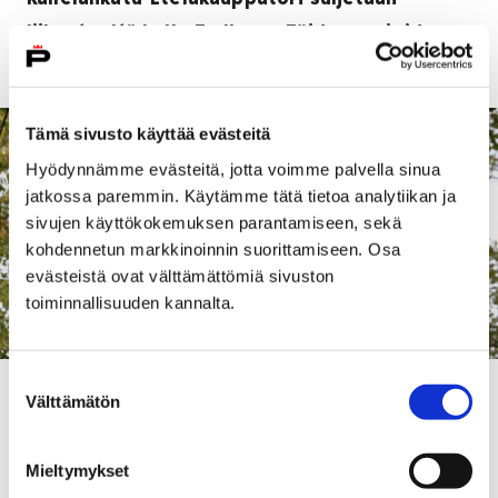
liikenteeltä kello 7 alkaen. Töiden arvioidaan
valmistuvan viimeistään kello 15 mennessä.
Tämä sivusto käyttää evästeitä
Hyödynnämme evästeitä, jotta voimme palvella sinua
jatkossa paremmin. Käytämme tätä tietoa analytiikan ja
sivujen käyttökokemuksen parantamiseen, sekä
kohdennetun markkinoinnin suorittamiseen. Osa
evästeistä ovat välttämättömiä sivuston
toiminnallisuuden kannalta.
Suostumuksen
Jalankulkijat ohjataan töiden ajaksi kadun toiselle
Välttämätön
valinta
puolelle. Osa joukkoliikenteestä on alueella
poikkeusreiteillä. Kaikkien reittien pysäkit kuitenkin
Mieltymykset
ajetaan, joten matkustajille ei aiheudu merkittävää