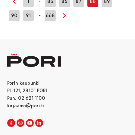
1
85
86
87
88
89
Edellinen sivu
…
90
91
668
Seuraava sivu
Porin kaupunki
PL 121, 28101 PORI
Puh. 02 621 1100
kirjaamo@pori.fi
Porin kaupunki Facebookissa
Avautuu uudessa välilehdessä
Porin kaupunki Instagramissa
Avautuu uudessa välilehdessä
Porin kaupunki Youtubessa
Avautuu uudessa välilehdessä
Porin kaupunki LinkedInissa
Avautuu uudessa välilehdessä