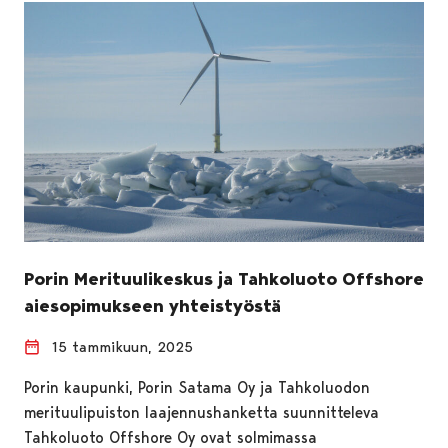
Porin Merituulikeskus ja Tahkoluoto Offshore
aiesopimukseen yhteistyöstä
15 tammikuun, 2025
Porin kaupunki, Porin Satama Oy ja Tahkoluodon
merituulipuiston laajennushanketta suunnitteleva
Tahkoluoto Offshore Oy ovat solmimassa