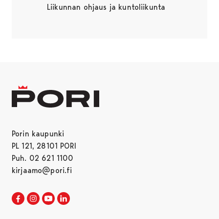
Liikunnan ohjaus ja kuntoliikunta
Porin kaupunki
PL 121, 28101 PORI
Puh. 02 621 1100
kirjaamo@pori.fi
Porin kaupunki Facebookissa
Avautuu uudessa välilehdessä
Porin kaupunki Instagramissa
Avautuu uudessa välilehdessä
Porin kaupunki Youtubessa
Avautuu uudessa välilehdessä
Porin kaupunki LinkedInissa
Avautuu uudessa välilehdessä