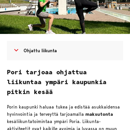
Avaa valikko
Sulje valikko
Ohjattu liikunta
Pori tarjoaa ohjattua
liikuntaa ympäri kaupunkia
pitkin kesää
Porin kaupunki haluaa tukea ja edistää asukkaidensa
hyvinvointia ja terveyttä tarjoamalla
maksutonta
kesäliikuntatoimintaa ympäri Poria. Liikunta-
aktiviteetit ovat kaikille avoimia ja luvassa on muun