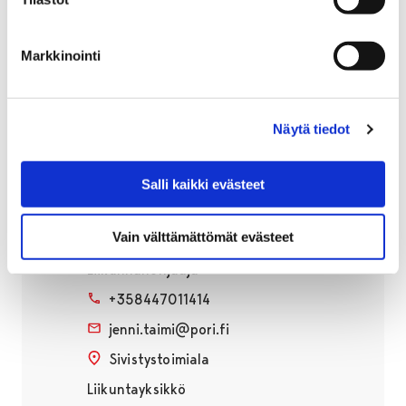
Maauimalassa hyppyvuoro lauantaisin klo 14-16, jolloin
hyppytornin 7,5 metrin lava avataan ja rataköydet
Markkinointi
vedetään sivuun.
Maauimalan ryhmien kuvaukset
Näytä tiedot
Salli kaikki evästeet
Jenni Taimi
Vain välttämättömät evästeet
Liikunnanohjaaja
+358447011414
jenni.taimi@pori.fi
Sivistystoimiala
Liikuntayksikkö