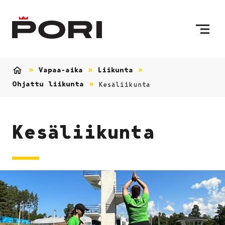
Siirry sisältöön
Etusivulle
Vapaa-aika
Liikunta
Etusivu
Ohjattu liikunta
Kesäliikunta
Kesäliikunta