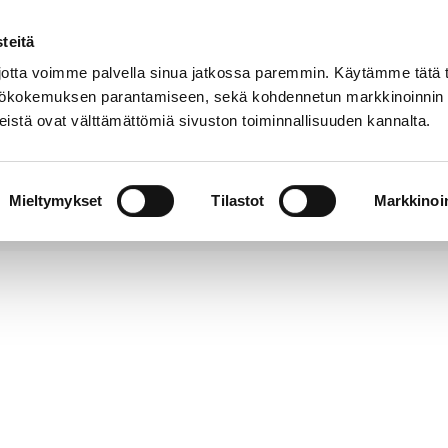
teitä
Puhelinluettelo
Anna palautetta
tta voimme palvella sinua jatkossa paremmin. Käytämme tätä t
yttökokemuksen parantamiseen, sekä kohdennetun markkinoinnin
istä ovat välttämättömiä sivuston toiminnallisuuden kannalta.
s ja
Vapaa-
Hyvinvointi
tus
aika
y
Mieltymykset
Tilastot
Markkinoin