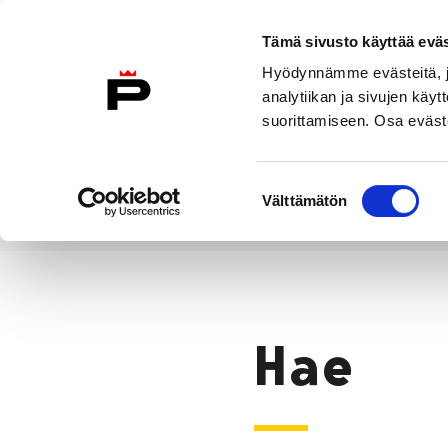
Siirry sisältöön
Tämä sivusto käyttää eväs
Suomeksi
Hyödynnämme evästeitä, jo
Etusivulle
analytiikan ja sivujen kä
suorittamiseen. Osa eväste
Asuminen ja
Kasvatu
ympäristö
koulu
Suostumuksen
Välttämätön
valinta
Hae
Etusivu
Hae