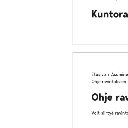
Kuntor
Etusivu
Asumine
Ohje ravintolisien
Ohje ra
Voit siirtyä ravin