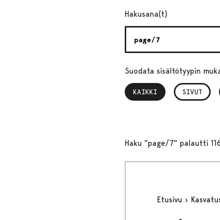
Hakusana(t)
Suodata sisältötyypin muk
KAIKKI
, VALITTU
SIVUT
Haku "page/7" palautti 11
Etusivu
Kasvatu