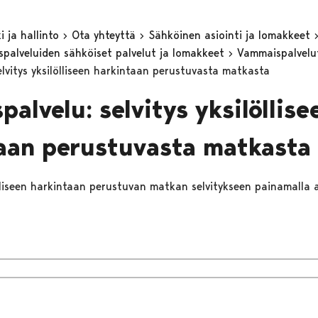
 ja hallinto
Ota yhteyttä
Sähköinen asiointi ja lomakkeet
eyspalveluiden sähköiset palvelut ja lomakkeet
Vammaispalvel
elvitys yksilölliseen harkintaan perustuvasta matkasta
palvelu: selvitys yksilöllise
aan perustuvasta matkasta
ölliseen harkintaan perustuvan matkan selvitykseen painamalla a