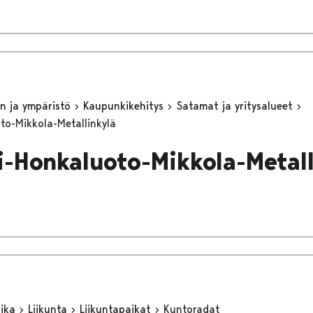
n ja ympäristö
Kaupunkikehitys
Satamat ja yritysalueet
to-Mikkola-Metallinkylä
i-Honkaluoto-Mikkola-Metall
aika
Liikunta
Liikuntapaikat
Kuntoradat