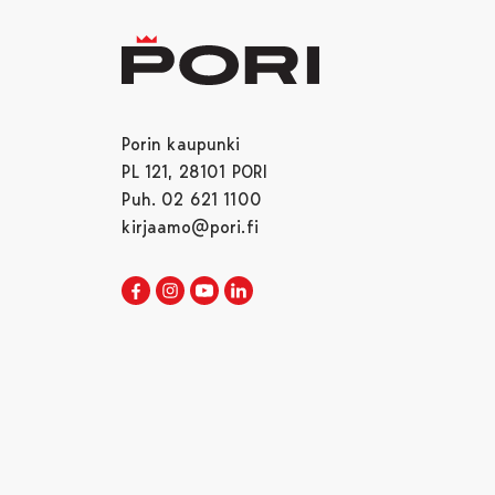
Porin kaupunki
PL 121, 28101 PORI
Puh. 02 621 1100
kirjaamo@pori.fi
Porin kaupunki Facebookissa
Avautuu uudessa välilehdessä
Porin kaupunki Instagramissa
Avautuu uudessa välilehdessä
Porin kaupunki Youtubessa
Avautuu uudessa välilehdessä
Porin kaupunki LinkedInissa
Avautuu uudessa välilehdessä