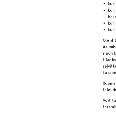
kun 
kun 
hak
kun 
kun 
Ole yh
Asumisn
sinun 
tilante
selvit
kasaan
Huomaa
taloude
Voit t
torstai