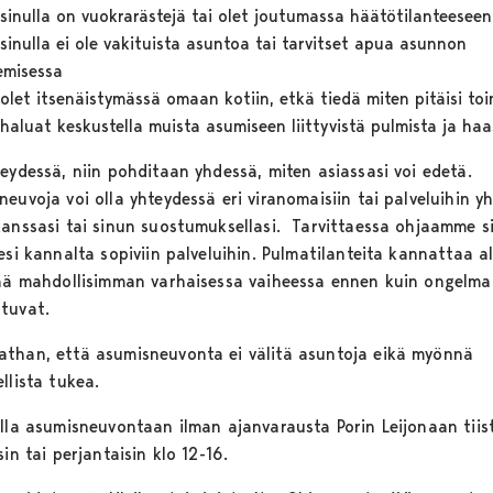
sinulla on vuokrarästejä tai olet joutumassa häätötilanteeseen
sinulla ei ole vakituista asuntoa tai tarvitset apua asunnon
emisessa
olet itsenäistymässä omaan kotiin, etkä tiedä miten pitäisi toi
haluat keskustella muista asumiseen liittyvistä pulmista ja haa
teydessä, niin pohditaan yhdessä, miten asiassasi voi edetä.
euvoja voi olla yhteydessä eri viranomaisiin tai palveluihin y
kanssasi tai sinun suostumuksellasi. Tarvittaessa ohjaamme s
esi kannalta sopiviin palveluihin. Pulmatilanteita kannattaa a
tää mahdollisimman varhaisessa vaiheessa ennen kuin ongelma
tuvat.
than, että asumisneuvonta ei välitä asuntoja eikä myönnä
llista tukea.
ulla asumisneuvontaan ilman ajanvarausta Porin Leijonaan tiist
sin tai perjantaisin klo 12-16.