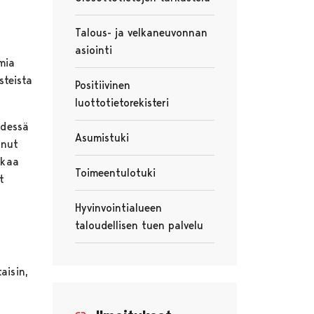
Avautuu uudessa välilehdessä
Talous- ja velkaneuvonnan
asiointi
mia
Avautuu uudessa välilehdessä
steista
Positiivinen
luottotietorekisteri
Avautuu uudessa välilehdessä
hdessä
Asumistuki
inut
Avautuu uudessa välilehdessä
lkaa
Toimeentulotuki
t
Avautuu uudessa välilehdessä
Hyvinvointialueen
taloudellisen tuen palvelu
Avautuu uudessa välilehdessä
aisin,