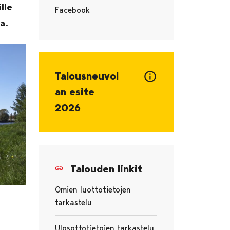
lle
Facebook
a.
Avautuu uudessa välilehdessä
Talousneuvol
an esite
2026
Talouden linkit
Omien luottotietojen
tarkastelu
Avautuu uudessa välilehdessä
Ulosottotietojen tarkastelu