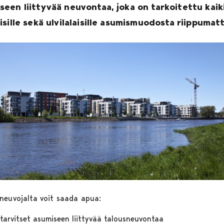
seen liittyvää neuvontaa, joka on tarkoitettu kaiki
aisille sekä ulvilalaisille asumismuodosta riippumatt
neuvojalta voit saada apua:
tarvitset asumiseen liittyvää talousneuvontaa