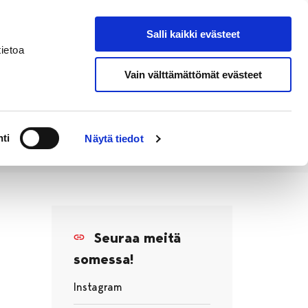
Salli kaikki evästeet
Tapahtumakalenteri
Hae sivustolta
ietoa
Vain välttämättömät evästeet
Työ ja
Kaupunki ja
rittäminen
hallinto
ti
Näytä tiedot
Seuraa meitä
somessa!
Instagram
Avautuu uudessa välilehdessä