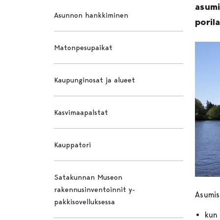
asumi
Asunnon hankkiminen
poril
Matonpesupaikat
Kaupunginosat ja alueet
Kasvimaapalstat
Kauppatori
Satakunnan Museon
rakennusinventoinnit y-
Asumis
pakkisovelluksessa
kun 