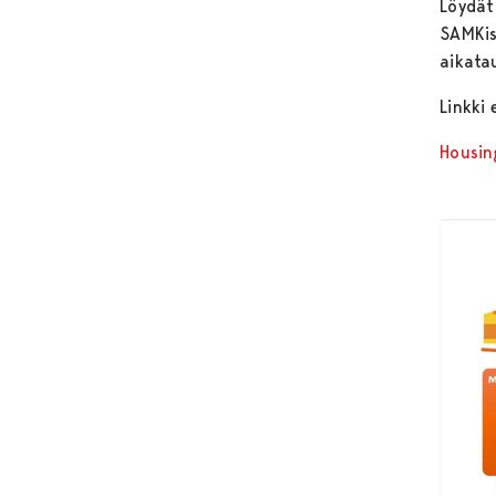
Löydät
SAMKist
aikata
Linkki 
Housin
Avautu