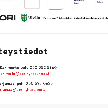
teystiedot
 Karimerto
puh. 050 352 5960
karimerto@porinyhasunnot.fi
Marjamaa
, puh. 050 592 0625
arjamaa@porinyhasunnot.fi