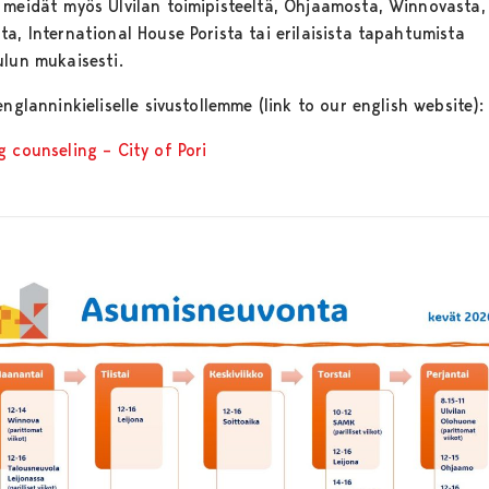
 meidät myös Ulvilan toimipisteeltä, Ohjaamosta, Winnovasta,
a, International House Porista tai erilaisista tapahtumista
ulun mukaisesti.
englanninkieliselle sivustollemme (link to our english website):
g counseling – City of Pori
u uudessa välilehdessä