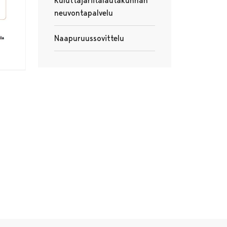
Kuluttajariitalautakunnan
neuvontapalvelu
Avautuu uudessa välilehdessä
Naapuruussovittelu
Avautuu uudessa välilehdessä