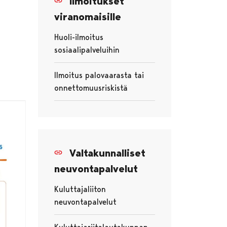
Ilmoitukset
viranomaisille
Huoli-ilmoitus
sosiaalipalveluihin
Avautuu uudessa välilehdessä
Ilmoitus palovaarasta tai
onnettomuusriskistä
Avautuu uudessa välilehdessä
Valtakunnalliset
neuvontapalvelut
Kuluttajaliiton
neuvontapalvelut
Avautuu uudessa välilehdessä