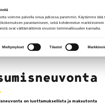
teitä
Puhelinluettelo
Anna palautetta
tta voimme palvella sinua jatkossa paremmin. Käytämme tätä t
yttökokemuksen parantamiseen, sekä kohdennetun markkinoinnin
istä ovat välttämättömiä sivuston toiminnallisuuden kannalta.
s ja
Vapaa-
Hyvinvointi
tus
aika
y
Mieltymykset
Tilastot
Markkinoin
n
Asumisneuvonta
sumisneuvonta
sneuvonta on luottamuksellista ja maksutonta