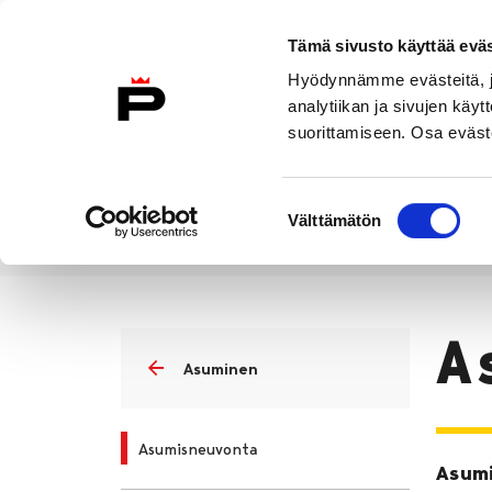
Siirry sisältöön
Tämä sivusto käyttää eväs
Suomeksi
Hyödynnämme evästeitä, jo
Etusivulle
analytiikan ja sivujen kä
suorittamiseen. Osa eväste
Asuminen ja
Kasvatu
ympäristö
koulu
Suostumuksen
Välttämätön
valinta
Asuminen ja ympäristö
Asumine
Etusivu
A
Asuminen
Asumisneuvonta
Asumi