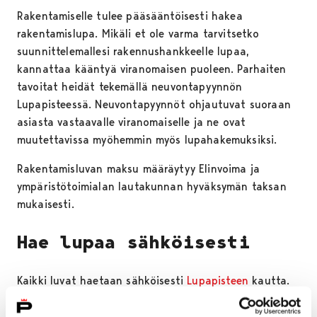
Rakentamiselle tulee pääsääntöisesti hakea
rakentamislupa. Mikäli et ole varma tarvitsetko
suunnittelemallesi rakennushankkeelle lupaa,
kannattaa kääntyä viranomaisen puoleen. Parhaiten
tavoitat heidät tekemällä neuvontapyynnön
Lupapisteessä. Neuvontapyynnöt ohjautuvat suoraan
asiasta vastaavalle viranomaiselle ja ne ovat
muutettavissa myöhemmin myös lupahakemuksiksi.
Rakentamisluvan maksu määräytyy Elinvoima ja
ympäristötoimialan lautakunnan hyväksymän taksan
mukaisesti.
Hae lupaa sähköisesti
Kaikki luvat haetaan sähköisesti
Lupapisteen
kautta.
Pääsuunnittelija varaa ajan ja käy esittelemässä
rakennussuunnitelmat lupakäsittelijälle ennen