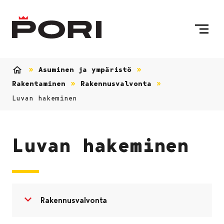
Siirry sisältöön
Etusivulle
Asuminen ja ympäristö
Etusivu
Rakentaminen
Rakennusvalvonta
Luvan hakeminen
Luvan hakeminen
Avaa valikko
Sulje valikko
Rakennusvalvonta