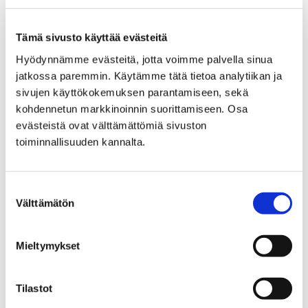
lupahakemuksen jättämistä. Esittelyaika varataan
puhelimitse tai sähköpostilla suoraan
Tämä sivusto käyttää evästeitä
lupakäsittelijöiltä.
Hyödynnämme evästeitä, jotta voimme palvella sinua
jatkossa paremmin. Käytämme tätä tietoa analytiikan ja
Lupapisteen ohjeet
sivujen käyttökokemuksen parantamiseen, sekä
kohdennetun markkinoinnin suorittamiseen. Osa
evästeistä ovat välttämättömiä sivuston
Suunnittelijat
toiminnallisuuden kannalta.
Suunnitelmat
Suostumuksen
Välttämätön
valinta
Muut liitteet ja selvitykset
Mieltymykset
Naapurien kuuleminen
Tilastot