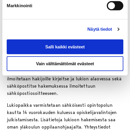
Markkinointi
lukion ainevalintakortteja ja urheilijatietolomakkeita
voi myös tiedustella oman koulun opinto-ohjaajalta tai
tulostaa itse.
Näytä tiedot
Yhteishaun tulokset
julkistetaan kesäkuussa
Salli kaikki evästeet
Vain välttämättömät evästeet
Päätös opiskelijoiden ottamisesta lukioon julkistetaan
kesäkuun puoliväliin mennessä. Yhteishaun tuloksista
ilmoitetaan hakijoille kirjeitse ja lukion alaovessa sekä
sähköpostitse hakemuksessa ilmoitettuun
sähköpostiosoitteeseen.
Lukiopaikka varmistetaan sähköisesti opintopolun
kautta 14 vuorokauden kuluessa opiskelijavalintojen
julkistamisesta. Lisätietoja lukioon hakemisesta saa
oman yläkoulun oppilaanohjaajalta. Yhteystiedot