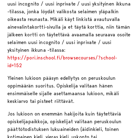
uusi incognito / uusi inprivate / uusi yksityinen ikkuna
-tilassa, jonka löydät valikosta selaimen yläpalkin
oikeasta reunasta. Mikäli käyt linkistä avautuvalla
ainevalintakortti-sivulla ja et täytä korttia, niin tämän
jälkeen kortti on täytettävä avaamalla seuraava osoite
selaimen uusi incognito / uusi inprivate / uusi
yksityinen ikkuna -tilassa:
https://pori.inschool.fi/browsecourses/?school-
id=152
Yleinen lukioon pääsyn edellytys on peruskoulun
oppimäärän suoritus. Opiskelija valitaan hänen
ensimmäiselle sijalle asettamaansa lukioon, mikäli
keskiarvo tai pisteet riittävät.
Jos lukioon on enemmän hakijoita kuin täytettäviä
opiskelijapaikkoja, opiskelijat valitaan peruskoulun
päättötodistuksen lukuaineiden (äidinkieli, toinen
kotimainen kieli, vieras kieli, uskonto tai