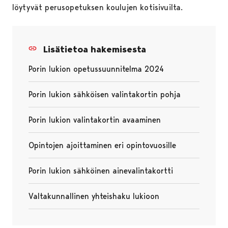
löytyvät perusopetuksen koulujen kotisivuilta.
Lisätietoa hakemisesta
Porin lukion opetussuunnitelma 2024
Avautuu uudessa välilehdessä
Porin lukion sähköisen valintakortin pohja
Avautuu uudessa välilehdessä
Porin lukion valintakortin avaaminen
Avautuu uudessa välilehdessä
Opintojen ajoittaminen eri opintovuosille
Avautuu uudessa välilehdessä
Porin lukion sähköinen ainevalintakortti
Avautuu uudessa välilehdessä
Valtakunnallinen yhteishaku lukioon
Avautuu uudessa välilehdessä