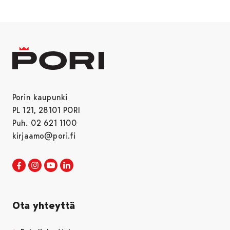
Porin kaupunki
PL 121, 28101 PORI
Puh. 02 621 1100
kirjaamo@pori.fi
Porin kaupunki Facebookissa
Avautuu uudessa välilehdessä
Porin kaupunki Instagramissa
Avautuu uudessa välilehdessä
Porin kaupunki Youtubessa
Avautuu uudessa välilehdessä
Porin kaupunki LinkedInissa
Avautuu uudessa välilehdessä
Ota yhteyttä