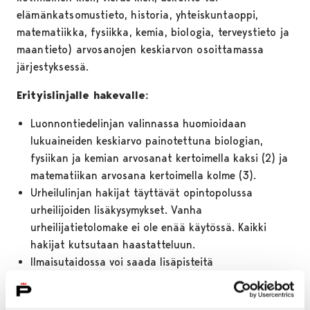
elämänkatsomustieto, historia, yhteiskuntaoppi,
matematiikka, fysiikka, kemia, biologia, terveystieto ja
maantieto) arvosanojen keskiarvon osoittamassa
järjestyksessä.
Erityislinjalle hakevalle:
Luonnontiedelinjan valinnassa huomioidaan
lukuaineiden keskiarvo painotettuna biologian,
fysiikan ja kemian arvosanat kertoimella kaksi (2) ja
matematiikan arvosana kertoimella kolme (3).
Urheilulinjan hakijat täyttävät opintopolussa
urheilijoiden lisäkysymykset. Vanha
urheilijatietolomake ei ole enää käytössä. Kaikki
hakijat kutsutaan haastatteluun.
Ilmaisutaidossa voi saada lisäpisteitä
harrastustoiminnasta, jos hakija toimittaa 1.4.
mennessä harrastustoiminnan ohjaajien