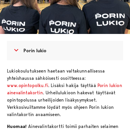
Avaa valikko
Sulje valikko
Porin lukio
Lukiokoulutukseen haetaan valtakunnallisessa
yhteishaussa sähköisesti osoitteessa:
www.opintopolku.fi
. Lisäksi hakija täyttää
Porin lukion
ainevalintakortin
. Urheilulukioon hakevat täyttävät
opintopolussa urheilijoiden lisäkysymykset.
Verkkosivuiltamme löydät myös ohjeen Porin lukion
valintakortin avaamiseen.
Huomaa!
Ainevalintakortti toimii parhaiten selaimen