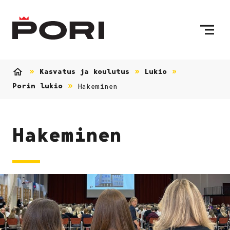
Siirry sisältöön
Etusivulle
Kasvatus ja koulutus
Lukio
Etusivu
Porin lukio
Hakeminen
Hakeminen