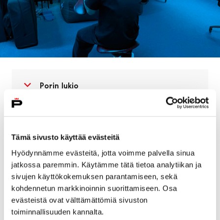
Avaa valikko
Sulje valikko
Porin lukio
Kehittämishankkeet
Tämä sivusto käyttää evästeitä
Hyödynnämme evästeitä, jotta voimme palvella sinua
jatkossa paremmin. Käytämme tätä tietoa analytiikan ja
sivujen käyttökokemuksen parantamiseen, sekä
kohdennetun markkinoinnin suorittamiseen. Osa
Kansainvälinen toiminta
evästeistä ovat välttämättömiä sivuston
toiminnallisuuden kannalta.