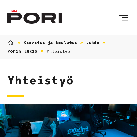
Siirry sisältöön
Etusivulle
Kasvatus ja koulutus
Lukio
Etusivu
Porin lukio
Yhteistyö
Yhteistyö