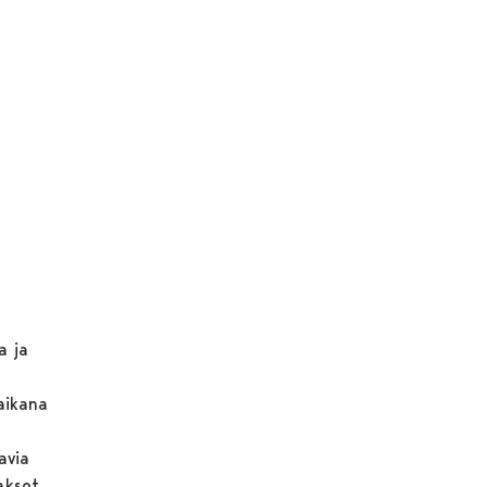
a ja
 aikana
avia
jaksot