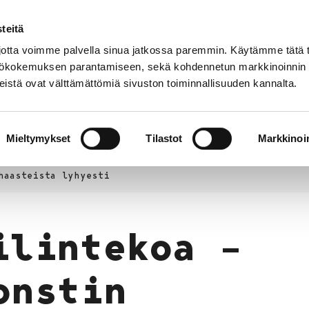
teitä
Puhelinluettelo
Anna palautetta
tta voimme palvella sinua jatkossa paremmin. Käytämme tätä t
yttökokemuksen parantamiseen, sekä kohdennetun markkinoinnin
istä ovat välttämättömiä sivuston toiminnallisuuden kannalta.
s ja
Vapaa-
Hyvinvointi
tus
aika
y
Mieltymykset
Tilastot
Markkinoin
orin lukio
Yhteistyö
Kehittämishankkeet
Pää
haasteista lyhyesti
ilintekoa –
onstin