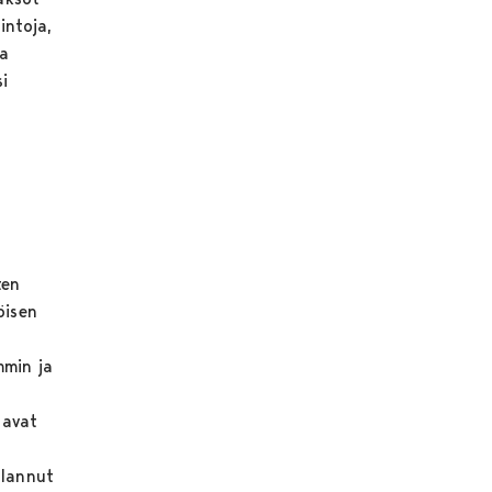
intoja,
la
i
ten
öisen
mmin ja
aavat
alannut