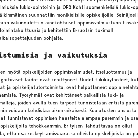
lmiuksia lukio-opintoihin ja OP8 Kohti suomenkielisiä lukio-op
jälkimmäinen suunnattiin monikielisille opiskelijoille. Seinäjoel
taan vakiinnutettiin ainekohtaiset oppimisvalmiustunnit osaks
toimintakulttuuria ja kehitettiin B-ruotsin tukimalli
ikaisopettajuuden pohjalta.
istumisia ja vaikutuksia
en myötä opiskelijoiden oppimisvalmiudet, itseluottamus ja
gnitiiviset taidot ovat kehittyneet. Uudet tukikäytänteet, ku
jat ja opiskelijatutortoiminta, ovat helpottaneet oppiaineläht
aamista. Työryhmät ovat kehittäneet paikallisia tuki- ja
malleja, joiden avulla tuen tarpeet tunnistetaan entistä pare
imia voidaan kohdistaa oikea-aikaisesti. Koulutusten ansiosta
jat tunnistavat oppimisen haasteita aiempaa paremmin ja os
 opiskelijoita tehokkaammin. Erityisen ilahduttavaa on ollut
a, että osa keskeyttämisvaarassa olleista opiskelijoista on p