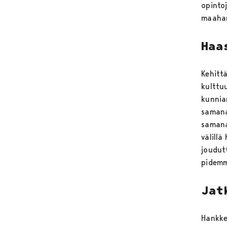
opintoj
maahan
Haa
Kehittä
kulttu
kunnia
samanai
samana
välill
joudut
pidemm
Jat
Hankke