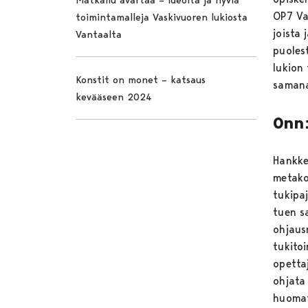
OP7 Va
toimintamalleja Vaskivuoren lukiosta
joista 
Vantaalta
puoles
lukion 
Konstit on monet – katsaus
samana
kevääseen 2024
Onn
Hankke
metako
tukipa
tuen s
ohjaus
tukito
opetta
ohjata
huomat