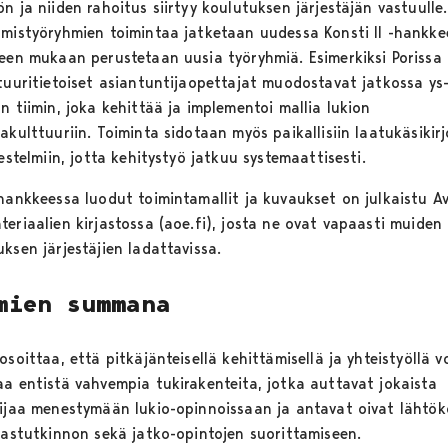
n ja niiden rahoitus siirtyy koulutuksen järjestäjän vastuulle.
ämistyöryhmien toimintaa jatketaan uudessa Konsti II -hankke
peen mukaan perustetaan uusia työryhmiä. Esimerkiksi Porissa k
ttuuritietoiset asiantuntijaopettajat muodostavat jatkossa ys-
n tiimin, joka kehittää ja implementoi mallia lukion
akulttuuriin. Toiminta sidotaan myös paikallisiin laatukäsikirj
jestelmiin, jotta kehitystyö jatkuu systemaattisesti.
 hankkeessa luodut toimintamallit ja kuvaukset on julkaistu A
eriaalien kirjastossa (aoe.fi), josta ne ovat vapaasti muiden
ksen järjestäjien ladattavissa.
mien summana
osoittaa, että pitkäjänteisellä kehittämisellä ja yhteistyöllä 
aa entistä vahvempia tukirakenteita, jotka auttavat jokaista
lijaa menestymään lukio-opinnoissaan ja antavat oivat lähtö
ilastutkinnon sekä jatko-opintojen suorittamiseen.