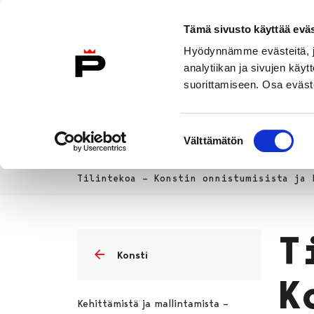
Siirry sisältöön
Tämä sivusto käyttää eväs
Suomeksi
Hyödynnämme evästeitä, jo
Etusivulle
analytiikan ja sivujen kä
suorittamiseen. Osa eväste
Asuminen ja
Kasvatu
ympäristö
koulu
Suostumuksen
Välttämätön
valinta
Kasvatus ja koulutus
Lukio
P
Etusivu
Tilintekoa – Konstin onnistumisista ja 
T
Konsti
K
Kehittämistä ja mallintamista –