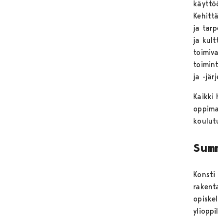
käyttöö
Kehitt
ja tar
ja kul
toimiva
toimint
ja -jär
Kaikki
oppimat
koulutu
Sum
Konsti 
rakent
opiske
yliopp