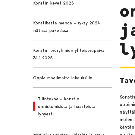
Konstin kevät 2025
o
Konstikasta menoa – syksy 2024
j
nätissä paketissa
l
Konstin työryhmien yhteistyöpäivä
31.1.2025
Oppia maailmalta lakeuksille
Tav
Konstis
Tilintekoa – Konstin
oppimi
onnistumisista ja haasteista
näyttäi
lyhyesti
molemm
käytänt
opiskel
Matkailu avartaa – Ideoita ja hyviä