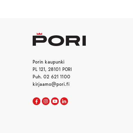
Porin kaupunki
PL 121, 28101 PORI
Puh. 02 621 1100
kirjaamo@pori.fi
Porin kaupunki Facebookissa
Avautuu uudessa välilehdessä
Porin kaupunki Instagramissa
Avautuu uudessa välilehdessä
Porin kaupunki Youtubessa
Avautuu uudessa välilehdessä
Porin kaupunki LinkedInissa
Avautuu uudessa välilehdessä