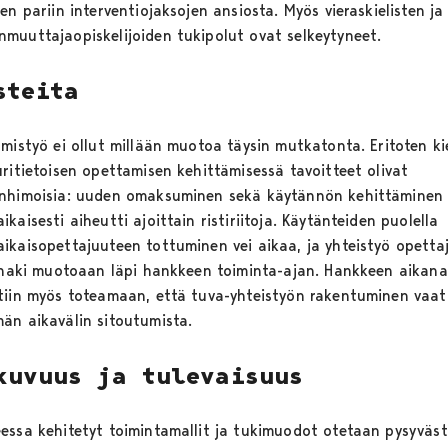
en pariin interventiojaksojen ansiosta. Myös vieraskielisten ja
muuttajaopiskelijoiden tukipolut ovat selkeytyneet.
steita
mistyö ei ollut millään muotoa täysin mutkatonta. Eritoten kie
uritietoisen opettamisen kehittämisessä tavoitteet olivat
nhimoisia: uuden omaksuminen sekä käytännön kehittäminen
kaisesti aiheutti ajoittain ristiriitoja. Käytänteiden puolella
ikaisopettajuuteen tottuminen vei aikaa, ja yhteistyö opetta
ä haki muotoaan läpi hankkeen toiminta-ajan. Hankkeen aikana
tiin myös toteamaan, että tuva-yhteistyön rakentuminen vaati
än aikavälin sitoutumista.
kuvuus ja tulevaisuus
essa kehitetyt toimintamallit ja tukimuodot otetaan pysyväst