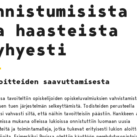
nnistumisista
a haasteista
yhyesti
oitteiden saavuttamisesta
sa tavoiteltiin opiskelijoiden opiskeluvalmiuksien vahvistamist
sen tuen järjestelmän selkeyttämistä. Todisteiden perusteella
si vahvasti siltä, että näihin tavoitteisiin päästiin. Hankkeen
issa mukana olleissa lukioissa onnistuttiin luomaan uusia
eitä ja toimintamalleja, jotka tukevat erityisesti lukion aloitt
ijoita. Esimerkiksi Porissa otettiin käyttöön perehdytysopinto