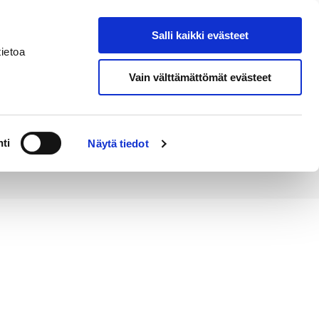
Salli kaikki evästeet
Tapahtumakalenteri
Hae sivustolta
ietoa
Vain välttämättömät evästeet
Työ ja
Kaupunki ja
rittäminen
hallinto
ti
Näytä tiedot
ttyneet hankkeet
Konsti