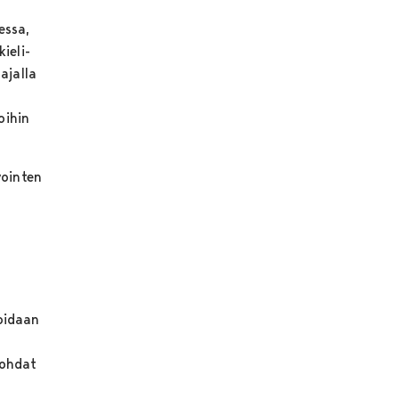
essa,
ieli-
ajalla
oihin
vointen
voidaan
kohdat