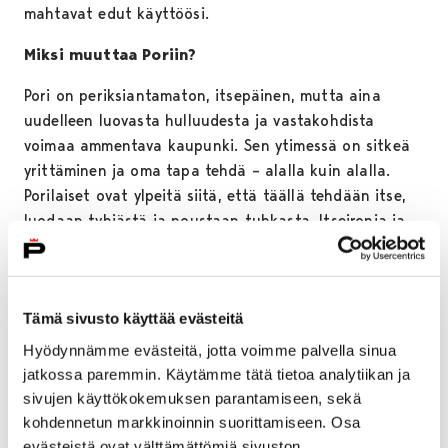
mahtavat edut käyttöösi.
Miksi muuttaa Poriin?
Pori on periksiantamaton, itsepäinen, mutta aina
uudelleen luovasta hulluudesta ja vastakohdista
voimaa ammentava kaupunki. Sen ytimessä on sitkeä
yrittäminen ja oma tapa tehdä – alalla kuin alalla.
Porilaiset ovat ylpeitä siitä, että täällä tehdään itse,
luodaan tyhjästä ja noustaan tuhkasta. Itseironia ja
itsekritiikki lyövät kättä sulassa sovussa.
Porissa asuu ihan tutkitusti onnellisimmat ihmiset
(THL:n tutkimus). Kulttuurielämykset, kaupungin syke
Tämä sivusto käyttää evästeitä
sekä nautinnollinen luonnonrauha kulkevat
Hyödynnämme evästeitä, jotta voimme palvella sinua
käsikädessä. Lapsiystävällisyys välittyy upeissa
jatkossa paremmin. Käytämme tätä tietoa analytiikan ja
leikkimahdollisuuksissa, mutta myös turvallisuuden
sivujen käyttökokemuksen parantamiseen, sekä
tunteena ja vapautena liikkua kaduilla. Olemmehan
kohdennetun markkinoinnin suorittamiseen. Osa
myös Unicefin tunnustama lasten ja nuorten kaupunki.
evästeistä ovat välttämättömiä sivuston