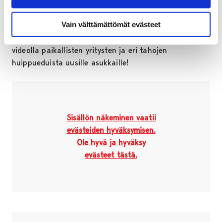
Mitä mieltä Leo-Pekka Tähti on
muuttovoitosta?
Vain välttämättömät evästeet
Porilainen huippu-urheilija Leo-Pekka Tähti kertoo
videolla paikallisten yritysten ja eri tahojen
huippueduista uusille asukkaille!
Ohita upote
Sisällön näkeminen vaatii
evästeiden hyväksymisen.
Ole hyvä ja hyväksy
evästeet tästä.