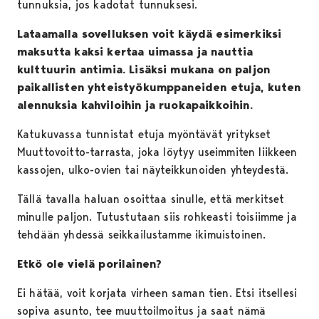
tunnuksia, jos kadotat tunnuksesi.
Lataamalla sovelluksen voit käydä esimerkiksi
maksutta kaksi kertaa uimassa ja nauttia
kulttuurin antimia. Lisäksi mukana on paljon
paikallisten yhteistyökumppaneiden etuja, kuten
alennuksia kahviloihin ja ruokapaikkoihin.
Katukuvassa tunnistat etuja myöntävät yritykset
Muuttovoitto-tarrasta, joka löytyy useimmiten liikkeen
kassojen, ulko-ovien tai näyteikkunoiden yhteydestä.
Tällä tavalla haluan osoittaa sinulle, että merkitset
minulle paljon. Tutustutaan siis rohkeasti toisiimme ja
tehdään yhdessä seikkailustamme ikimuistoinen.
Etkö ole vielä porilainen?
Ei hätää, voit korjata virheen saman tien. Etsi itsellesi
sopiva asunto, tee muuttoilmoitus ja saat nämä