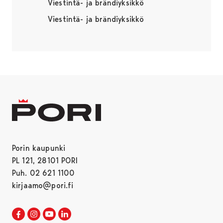
Viestintä- ja brändiyksikkö
Viestintä- ja brändiyksikkö
Porin kaupunki
PL 121, 28101 PORI
Puh. 02 621 1100
kirjaamo@pori.fi
Porin kaupunki Facebookissa
Avautuu uudessa välilehdessä
Porin kaupunki Instagramissa
Avautuu uudessa välilehdessä
Porin kaupunki Youtubessa
Avautuu uudessa välilehdessä
Porin kaupunki LinkedInissa
Avautuu uudessa välilehdessä