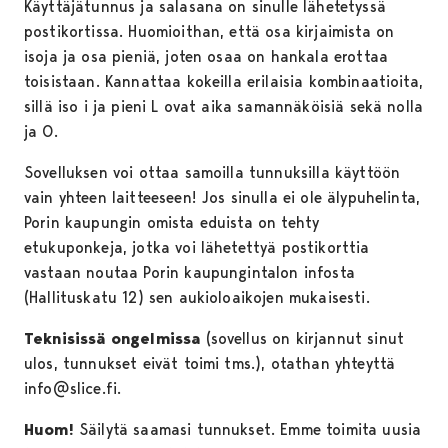
Käyttäjätunnus ja salasana on sinulle lähetetyssä
postikortissa. Huomioithan, että osa kirjaimista on
isoja ja osa pieniä, joten osaa on hankala erottaa
toisistaan. Kannattaa kokeilla erilaisia kombinaatioita,
sillä iso i ja pieni L ovat aika samannäköisiä sekä nolla
ja O.
Sovelluksen voi ottaa samoilla tunnuksilla käyttöön
vain yhteen laitteeseen! Jos sinulla ei ole älypuhelinta,
Porin kaupungin omista eduista on tehty
etukuponkeja, jotka voi lähetettyä postikorttia
vastaan noutaa Porin kaupungintalon infosta
(Hallituskatu 12) sen aukioloaikojen mukaisesti.
Teknisissä ongelmissa
(sovellus on kirjannut sinut
ulos, tunnukset eivät toimi tms.), otathan yhteyttä
info@slice.fi.
Huom!
Säilytä saamasi tunnukset. Emme toimita uusia