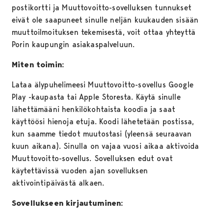
postikortti ja Muuttovoitto-sovelluksen tunnukset
eivät ole saapuneet sinulle neljän kuukauden sisään
muuttoilmoituksen tekemisestä, voit ottaa yhteyttä
Porin kaupungin asiakaspalveluun.
Miten toimin:
Lataa älypuhelimeesi Muuttovoitto-sovellus Google
Play -kaupasta tai Apple Storesta. Käytä sinulle
lähettämääni henkilökohtaista koodia ja saat
käyttöösi hienoja etuja. Koodi lähetetään postissa,
kun saamme tiedot muutostasi (yleensä seuraavan
kuun aikana). Sinulla on vajaa vuosi aikaa aktivoida
Muuttovoitto-sovellus. Sovelluksen edut ovat
käytettävissä vuoden ajan sovelluksen
aktivointipäivästä alkaen.
Sovellukseen kirjautuminen: