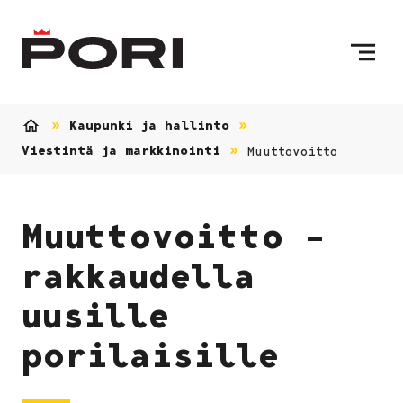
Siirry sisältöön
Etusivulle
Kaupunki ja hallinto
Etusivu
Viestintä ja markkinointi
Muuttovoitto
Muuttovoitto –
rakkaudella
uusille
porilaisille