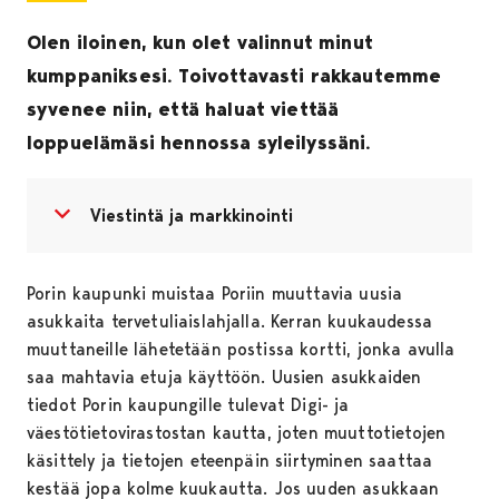
Olen iloinen, kun olet valinnut minut
kumppaniksesi. Toivottavasti rakkautemme
syvenee niin, että haluat viettää
loppuelämäsi hennossa syleilyssäni.
Avaa valikko
Sulje valikko
Viestintä ja markkinointi
Porin kaupunki muistaa Poriin muuttavia uusia
asukkaita tervetuliaislahjalla. Kerran kuukaudessa
muuttaneille lähetetään postissa kortti, jonka avulla
saa mahtavia etuja käyttöön. Uusien asukkaiden
tiedot Porin kaupungille tulevat Digi- ja
väestötietovirastostan kautta, joten muuttotietojen
käsittely ja tietojen eteenpäin siirtyminen saattaa
kestää jopa kolme kuukautta. Jos uuden asukkaan