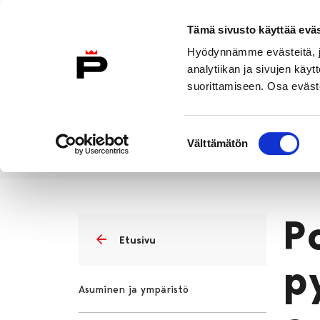
Siirry sisältöön
Tämä sivusto käyttää eväs
Suomeksi
Hyödynnämme evästeitä, jo
Etusivulle
analytiikan ja sivujen kä
suorittamiseen. Osa eväste
Asuminen ja
Kasvatu
ympäristö
koulu
Suostumuksen
Välttämätön
valinta
Pori Polkee – pyöräilykauden avau
Etusivu
P
Etusivu
p
Asuminen ja ympäristö