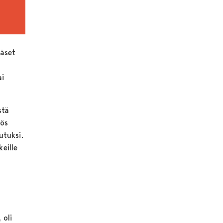
ääset
ai
stä
yös
utuksi.
keille
 oli