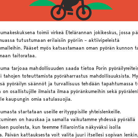
umakeskuksena toimii virkeä Etelärannan jokikeskus, jossa p
uassa tutustumaan erilaisiin pyöriin – aktiivipeleistä
malleihin. Pääset myös katsastamaan oman pyörän kunnon t
maan taitorataa.
uma tarjoaa mahdollisuuden saada tietoa Porin pyöräilyreitei
ri tahojen toteuttamista pyöräharrastus mahdollisuuksista. M
sä pyöräilyn säännöt ja turvallisuus tehdään tapahtumassa t
a on osallistujille ilmaista ilmaa pyöränkumeihin sekä pyörälen
ille kaupungin omia satulasuojia.
masta startataan useille erityyppisille yhteislenkeille.
stuminen on hauskaa ja samalla vaikutamme yhdessä pyörällä
isen puolesta, kun teemme fillarointia näkyväksi isolla
a. Päivän kattauksesta voit valita juuri itsellesi sopivan lenkin,