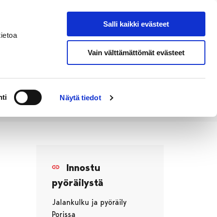
Salli kaikki evästeet
Tapahtumakalenteri
Hae sivustolta
ietoa
Vain välttämättömät evästeet
Työ ja
Kaupunki ja
rittäminen
hallinto
ti
Näytä tiedot
Innostu
pyöräilystä
Jalankulku ja pyöräily
Porissa