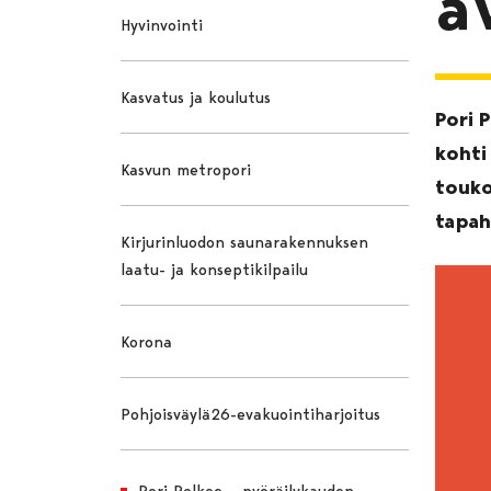
a
Hyvinvointi
Kasvatus ja koulutus
Pori 
kohti
Kasvun metropori
touko
tapa
Kirjurinluodon saunarakennuksen
laatu- ja konseptikilpailu
Korona
Pohjoisväylä26-evakuointiharjoitus
Pori Polkee – pyöräilykauden