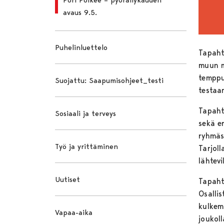
avaus 9.5.
Puhelinluettelo
Tapaht
muun m
temppu
Suojattu: Saapumisohjeet_testi
testaa
Tapaht
Sosiaali ja terveys
sekä e
ryhmäs
Työ ja yrittäminen
Tarjoll
lähtev
Uutiset
Tapahtu
Osalli
kulkem
Vapaa-aika
joukoll