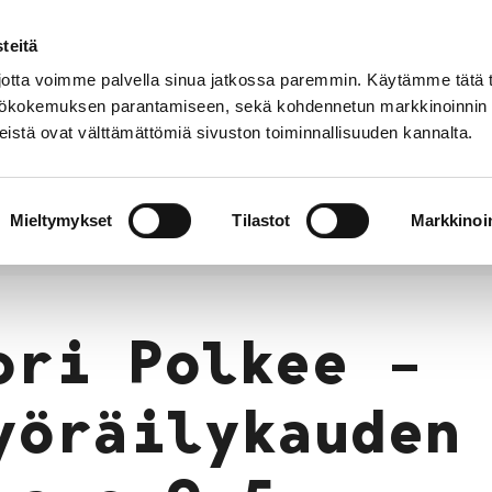
teitä
Puhelinluettelo
Anna palautetta
tta voimme palvella sinua jatkossa paremmin. Käytämme tätä t
yttökokemuksen parantamiseen, sekä kohdennetun markkinoinnin
istä ovat välttämättömiä sivuston toiminnallisuuden kannalta.
s ja
Vapaa-
Hyvinvointi
tus
aika
y
Mieltymykset
Tilastot
Markkinoin
s 9.5.
ori Polkee –
yöräilykauden