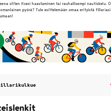
teena sitten itsesi haastaminen tai rauhallisempi nautiskelu. 
 omanlainen pyörä? Tule esittelemään omaa erityistä fillariasi
tumaan!
Fillarikulkue
eislenkit