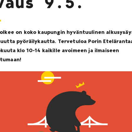
vaus 9.5.
Polkee on koko kaupungin hyväntuulinen alkusysäy
 uutta pyöräilykautta. Tervetuloa Porin Eteläranta
kuuta klo 10-14 kaikille avoimeen ja ilmaiseen
htumaan!