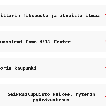
Fillarin fiksausta ja ilmaista ilmaa
Ruosniemi Town Hill Center
Porin kaupunki
Seikkailupuisto Huikee, Yyterin
pyörävuokraus