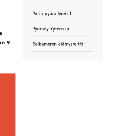
Porin pyöräilyreitit
Pyöräily Yyterissä
s
Avautuu uudessa välilehdessä
an 9.
Selkämeren elämysreitti
Avautuu uudessa välilehdessä