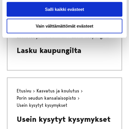
Salli kaikki evästeet
Etusivu
Kaupunki ja hallinto
Vain välttämättömät evästeet
Talous ja strategia
Laskutus ja maksaminen
Lasku kaupungilta
Lasku kaupungilta
Etusivu
Kasvatus ja koulutus
Porin seudun kansalaisopisto
Usein kysytyt kysymykset
Usein kysytyt kysymykset