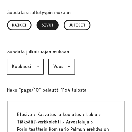
Suodata sisältötyypin mukaan
KAIKKI
SIVUT
, VALITTU
UUTISET
Suodata julkaisuajan mukaan
Kuukausi, valinta lähettää lomakkeen
Vuosi, valinta lähettää lomakkeen
Haku "page/10" palautti 1164 tulosta
Etusivu
Kasvatus ja koulutus
Lukio
Tiäksää?-verkkolehti
Arvosteluja
Porin teatterin Komisario Palmun erehdys on