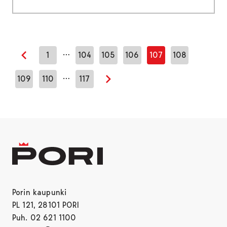
…
1
104
105
106
107
108
Edellinen sivu
…
109
110
117
Seuraava sivu
Porin kaupunki
PL 121, 28101 PORI
Puh. 02 621 1100