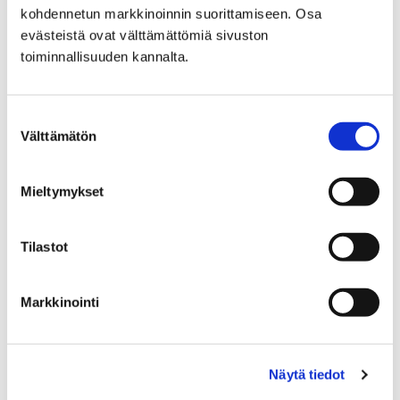
kohdennetun markkinoinnin suorittamiseen. Osa
Vaalimainonta
evästeistä ovat välttämättömiä sivuston
toiminnallisuuden kannalta.
Suostumuksen
Välttämätön
valinta
Etusivu
Kasvatus ja koulutus
Lukio
Tiäksää?-verkkolehti
Arvosteluja
Mieltymykset
Tv:stä tuttu Hovimäki häkellyttää katsojia
näyttämöllä
Tilastot
Tv:stä tuttu Hovimäki
häkellyttää katsojia
Markkinointi
näyttämöllä
Näytä tiedot