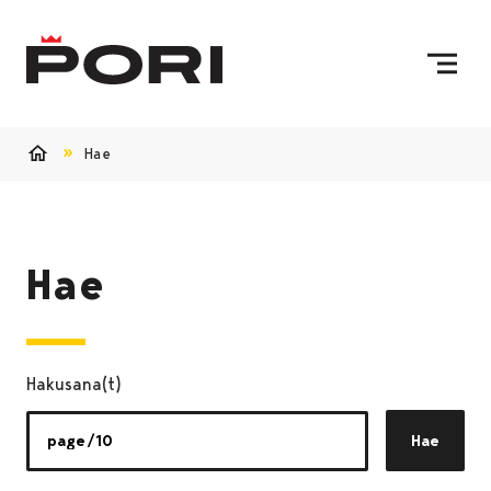
Siirry sisältöön
Etusivulle
Hae
Etusivu
Hae
Hakusana(t)
Hae