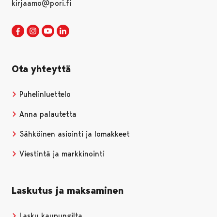
kirjaamo@pori.fi
Porin kaupunki Facebookissa
Avautuu uudessa välilehdessä
Porin kaupunki Instagramissa
Avautuu uudessa välilehdessä
Porin kaupunki Youtubessa
Avautuu uudessa välilehdessä
Porin kaupunki LinkedInissa
Avautuu uudessa välilehdessä
Ota yhteyttä
Puhelinluettelo
Anna palautetta
Sähköinen asiointi ja lomakkeet
Viestintä ja markkinointi
Laskutus ja maksaminen
Lasku kaupungilta