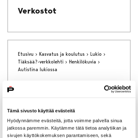
Verkostot
Etusivu
Kasvatus ja koulutus
Lukio
Tiäksää?-verkkolehti
Henkilökuvia
Autistina lukiossa
Autistina lukiossa
Tämä sivusto käyttää evästeitä
Hyödynnämme evästeitä, jotta voimme palvella sinua
Etusivu
Kaupunki ja hallinto
jatkossa paremmin. Käytämme tätä tietoa analytiikan ja
Päätöksenteko
Vaalit
Vaalimainonta
sivujen käyttökokemuksen parantamiseen, sekä