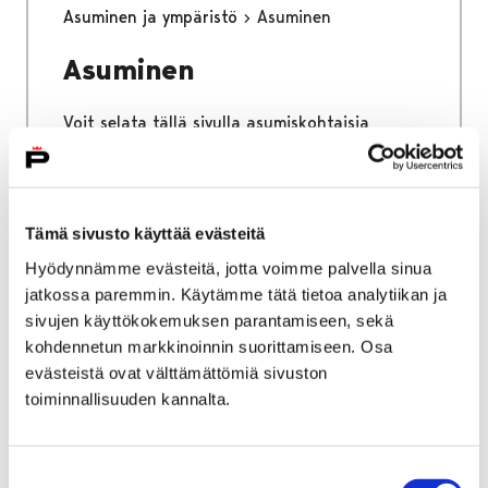
Asuminen ja ympäristö
Asuminen
Asuminen
Voit selata tällä sivulla asumiskohtaisia
sähköisen asioinnin palveluita.
Tämä sivusto käyttää evästeitä
Hyödynnämme evästeitä, jotta voimme palvella sinua
Etusivu
Kaupunki ja hallinto
Ota yhteyttä
jatkossa paremmin. Käytämme tätä tietoa analytiikan ja
Sähköinen asiointi ja lomakkeet
sivujen käyttökokemuksen parantamiseen, sekä
Kasvatus ja koulutus
kohdennetun markkinoinnin suorittamiseen. Osa
Varhaiskasvatuspalvelut
evästeistä ovat välttämättömiä sivuston
toiminnallisuuden kannalta.
Varhaiskasvatuspalvelut
Voit selata tällä sivulla varhaiskasvatuksen
Suostumuksen