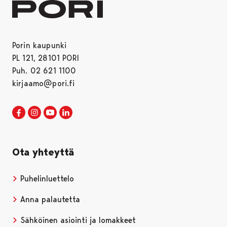
Porin kaupunki
PL 121, 28101 PORI
Puh. 02 621 1100
kirjaamo@pori.fi
Porin kaupunki Facebookissa
Avautuu uudessa välilehdessä
Porin kaupunki Instagramissa
Avautuu uudessa välilehdessä
Porin kaupunki Youtubessa
Avautuu uudessa välilehdessä
Porin kaupunki LinkedInissa
Avautuu uudessa välilehdessä
Ota yhteyttä
Puhelinluettelo
Anna palautetta
Sähköinen asiointi ja lomakkeet