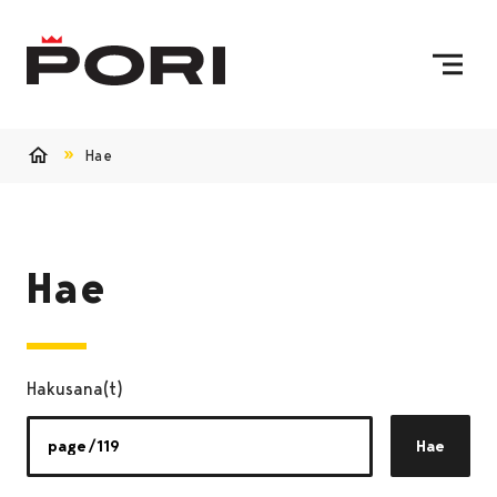
Siirry sisältöön
Etusivulle
Hae
Etusivu
Hae
Hakusana(t)
Hae