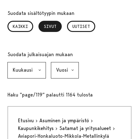
Suodata sisältötyypin mukaan
KAIKKI
SIVUT
, VALITTU
UUTISET
Suodata julkaisuajan mukaan
Kuukausi, valinta lähettää lomakkeen
Vuosi, valinta lähettää lomakkeen
Haku "page/119" palautti 1164 tulosta
Etusivu
Asuminen ja ympäristö
Kaupunkikehitys
Satamat ja yritysalueet
Aviapori-Honkaluoto-Mikkola-Metallinkylä