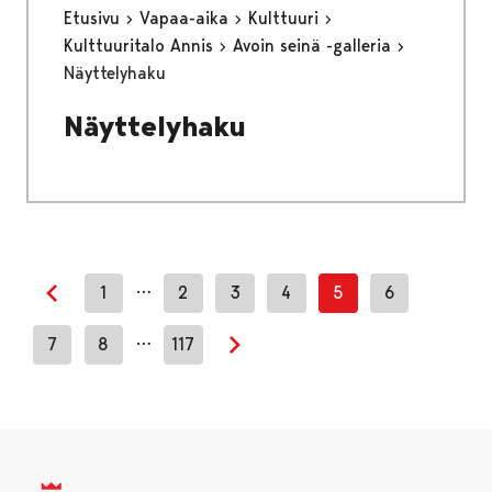
Etusivu
Vapaa-aika
Kulttuuri
Kulttuuritalo Annis
Avoin seinä -galleria
Näyttelyhaku
Näyttelyhaku
…
1
2
3
4
5
6
Edellinen sivu
…
7
8
117
Seuraava sivu