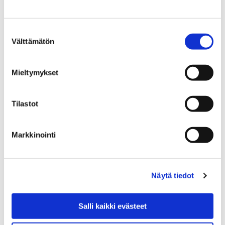
katsoa leffaa. Toisinaan järjestetään kisoja,
retkiä ja teemailtoja.
Suostumuksen
Välttämätön
valinta
Mieltymykset
Etusivu
Kasvatus ja koulutus
Palmgren-konservatorio
Musiikista harrastus
Musiikkileikkikoulu
Tilastot
Musiikkileikkikoulu
Markkinointi
Näytä tiedot
Etusivu
Kasvatus ja koulutus
Opiskelijan Pori
Uramahdollisuudet
Salli kaikki evästeet