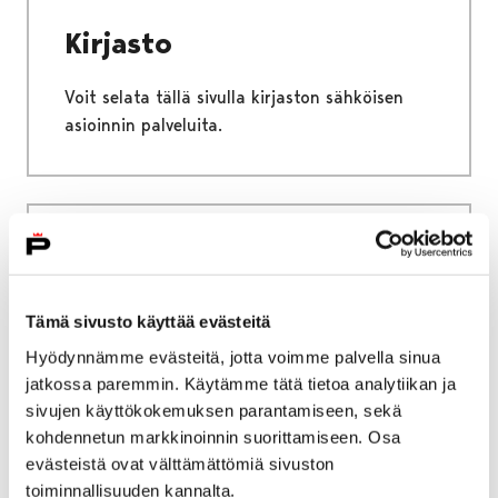
Kirjasto
Voit selata tällä sivulla kirjaston sähköisen
asioinnin palveluita.
Etusivu
Vapaa-aika
Nuoret
Nuorisotilat
Nuorisotilat
Tämä sivusto käyttää evästeitä
Hyödynnämme evästeitä, jotta voimme palvella sinua
Nuorisotila on paikka, jonne voit tulla yksin
jatkossa paremmin. Käytämme tätä tietoa analytiikan ja
tai kaverin kanssa viettämään vapaa-aikaasi.
sivujen käyttökokemuksen parantamiseen, sekä
Vapaan oleilun lisäksi nuokkarilla voi
kohdennetun markkinoinnin suorittamiseen. Osa
esimerkiksi pelata biljardia sekä erilaisia
evästeistä ovat välttämättömiä sivuston
lauta- ja konsolipelejä, askarrella, kokkailla ja
toiminnallisuuden kannalta.