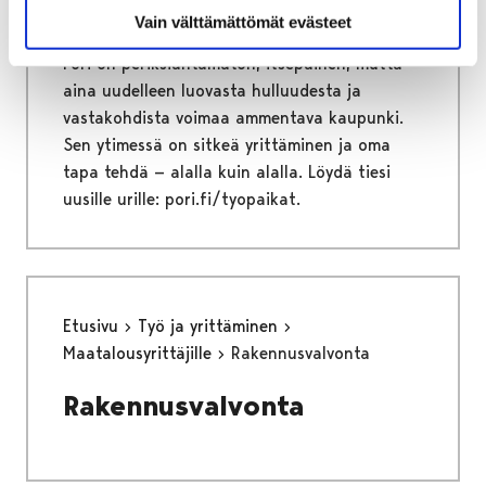
Uramahdollisuudet
Vain välttämättömät evästeet
Pori on periksiantamaton, itsepäinen, mutta
aina uudelleen luovasta hulluudesta ja
vastakohdista voimaa ammentava kaupunki.
Sen ytimessä on sitkeä yrittäminen ja oma
tapa tehdä — alalla kuin alalla. Löydä tiesi
uusille urille: pori.fi/tyopaikat.
Etusivu
Työ ja yrittäminen
Maatalousyrittäjille
Rakennusvalvonta
Rakennusvalvonta