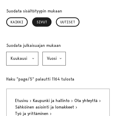
Suodata sisältötyypin mukaan
KAIKKI
SIVUT
, VALITTU
UUTISET
Suodata julkaisuajan mukaan
Kuukausi, valinta lähettää lomakkeen
Vuosi, valinta lähettää lomakkeen
Haku "page/5" palautti 1164 tulosta
Etusivu
Kaupunki ja hallinto
Ota yhteyttä
Sähköinen asiointi ja lomakkeet
Työ ja yrittäminen