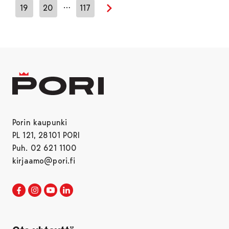
…
19
20
117
Seuraava sivu
Porin kaupunki
PL 121, 28101 PORI
Puh. 02 621 1100
kirjaamo@pori.fi
Porin kaupunki Facebookissa
Avautuu uudessa välilehdessä
Porin kaupunki Instagramissa
Avautuu uudessa välilehdessä
Porin kaupunki Youtubessa
Avautuu uudessa välilehdessä
Porin kaupunki LinkedInissa
Avautuu uudessa välilehdessä