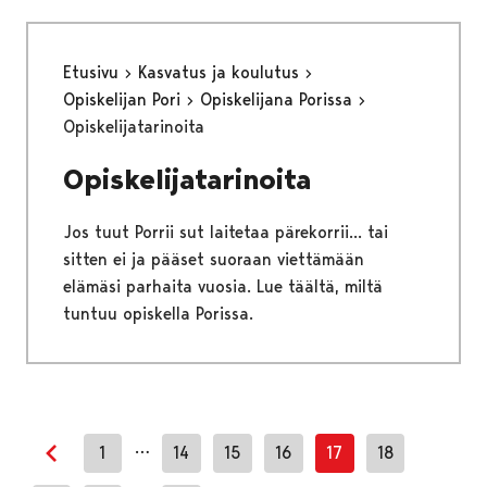
Etusivu
Kasvatus ja koulutus
Opiskelijan Pori
Opiskelijana Porissa
Opiskelijatarinoita
Opiskelijatarinoita
Jos tuut Porrii sut laitetaa pärekorrii... tai
sitten ei ja pääset suoraan viettämään
elämäsi parhaita vuosia. Lue täältä, miltä
tuntuu opiskella Porissa.
…
1
14
15
16
17
18
Edellinen sivu