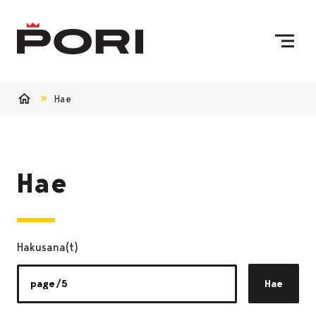
Siirry sisältöön
Etusivulle
Hae
Etusivu
Hae
Hakusana(t)
Hae