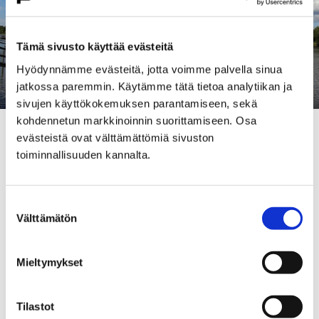
Tämä sivusto käyttää evästeitä
Hyödynnämme evästeitä, jotta voimme palvella sinua
jatkossa paremmin. Käytämme tätä tietoa analytiikan ja
sivujen käyttökokemuksen parantamiseen, sekä
kohdennetun markkinoinnin suorittamiseen. Osa
– Kova tuulenpuuska nappaa huolimattomasti
evästeistä ovat välttämättömiä sivuston
kiinnitetyn veneen helposti mukaansa, ja
toiminnallisuuden kannalta.
sivuttaissuunnassa vahinkoa voi aiheutua myös muille
laiturissa oleville veneille, muistuttaa
Suostumuksen
maastotyöpäällikkö
Olli-Pekka Ihalainen
Porin
Välttämätön
valinta
kaupungilta.
Lisätietoja veneilystä ja venepaikoista löytyy
Mieltymykset
kaupungin verkkosivuilta
.
Tilastot