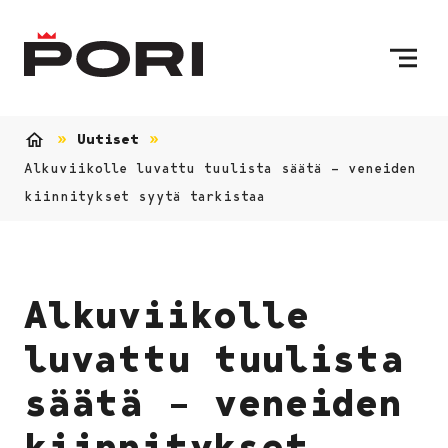
Siirry sisältöön
Etusivulle
Uutiset
Etusivu
Alkuviikolle luvattu tuulista säätä – veneiden
kiinnitykset syytä tarkistaa
Alkuviikolle
luvattu tuulista
säätä – veneiden
kiinnitykset