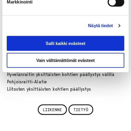
Liitostien yksittäisten paikkauskohtien jyrsintä välillä
Markkinointi
Ruosniementie-Laituritie
Murtosenmutkantien päällystys
Lukkarinsillan yksittäisten kohtien päällystys
Näytä tiedot
Otavankadun päällystys välillä Mikonkatu-Liisankatu
Salli kaikki evästeet
Perjantai 29.5.
Liitostien yksittäisten paikkauskohtien jyrsintä välillä
Ruosniementie-Laituritie
Vain välttämättömät evästeet
Kylänraitin päällystys välillä Kylänraitti 41-Järviojantie
Hyvelänraitin yksittäisten kohtien päällystys välillä
Pohjoisraitti-Alatie
Liitosten yksittäisten kohtien päällystys
LIIKENNE
TIETYÖ