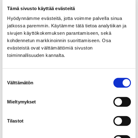
Kehrääjänpolun jalankulku- ja pyöräilyväylän
päällystys välillä Kiitäjäntie-Myyrätie
Tämä sivusto käyttää evästeitä
Koillistuulentien jalankulku- ja pyöräilyväylän
Hyödynnämme evästeitä, jotta voimme palvella sinua
päällystys välillä Tuulikyläntie-Alapilventie
jatkossa paremmin. Käytämme tätä tietoa analytiikan ja
sivujen käyttökokemuksen parantamiseen, sekä
Tiistai 26.5.
kohdennetun markkinoinnin suorittamiseen. Osa
Murtosenmutkantien tasaus päällystystä varten
evästeistä ovat välttämättömiä sivuston
Ampuhaukantien päällystys välillä Koillisväylä-
toiminnallisuuden kannalta.
Kanahaukantie
Nuolihaukantien päällystys välillä Ampuhaukantie-
Suostumuksen
Karjasillantie
Välttämätön
valinta
Keskiviikko 27.5.
Lukkarinsillan yksittäisten kohtien jyrsintä
Mieltymykset
Otavankadun jyrsintä välillä Mikonkatu-Liisankatu
Murtosenmutkantien päällystys
Tilastot
Torstai 28.5.