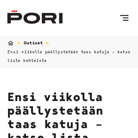
Siirry sisältöön
Etusivulle
Uutiset
Etusivu
Ensi viikolla päällystetään taas katuja – katso
lista kohteista
Ensi viikolla
päällystetään
taas katuja –
katso lista