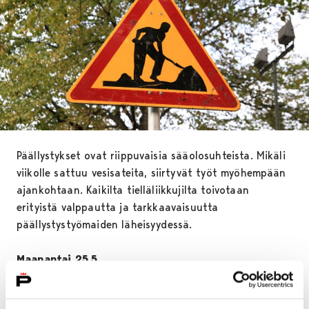
Päällystykset ovat riippuvaisia sääolosuhteista. Mikäli
viikolle sattuu vesisateita, siirtyvät työt myöhempään
ajankohtaan. Kaikilta tielläliikkujilta toivotaan
erityistä valppautta ja tarkkaavaisuutta
päällystystyömaiden läheisyydessä.
Maanantai 25.5.
Ruosniementien jalankulku- ja pyöräilyväylän
päällystys välillä Lepakkotie-Kotkantie