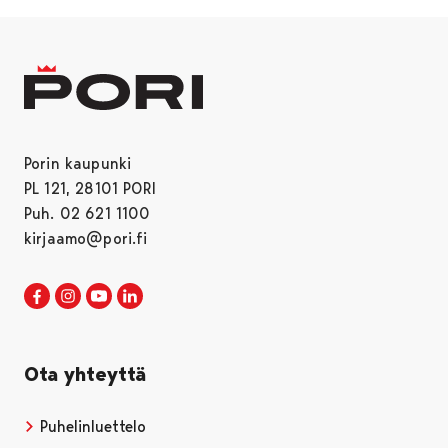
Porin kaupunki
PL 121, 28101 PORI
Puh. 02 621 1100
kirjaamo@pori.fi
Porin kaupunki Facebookissa
Avautuu uudessa välilehdessä
Porin kaupunki Instagramissa
Avautuu uudessa välilehdessä
Porin kaupunki Youtubessa
Avautuu uudessa välilehdessä
Porin kaupunki LinkedInissa
Avautuu uudessa välilehdessä
Ota yhteyttä
Puhelinluettelo