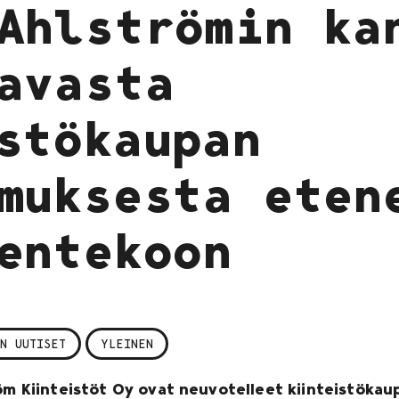
Ahlströmin ka
avasta
stökaupan
muksesta eten
entekoon
N UUTISET
YLEINEN
röm Kiinteistöt Oy ovat neuvotelleet kiinteistöka