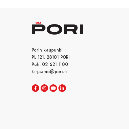
Porin kaupunki
PL 121, 28101 PORI
Puh. 02 621 1100
kirjaamo@pori.fi
Porin kaupunki Facebookissa
Avautuu uudessa välilehdessä
Porin kaupunki Instagramissa
Avautuu uudessa välilehdessä
Porin kaupunki Youtubessa
Avautuu uudessa välilehdessä
Porin kaupunki LinkedInissa
Avautuu uudessa välilehdessä