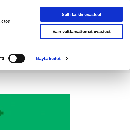
Salli kaikki evästeet
Tapahtumakalenteri
Hae sivustolta
ietoa
Vain välttämättömät evästeet
Työ ja
Kaupunki ja
rittäminen
hallinto
ti
Näytä tiedot
enee päätöksentekoon