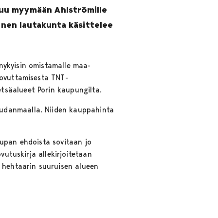
tuu myymään Ahlströmille
nen lautakunta käsittelee
nykyisin omistamalle maa-
uovuttamisesta TNT-
tsäalueet Porin kaupungilta.
Rudanmaalla. Niiden kauppahinta
aupan ehdoista sovitaan jo
vutuskirja allekirjoitetaan
0 hehtaarin suuruisen alueen