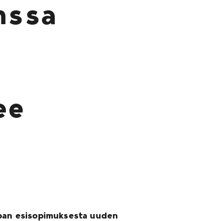
nssa
ee
upan esisopimuksesta uuden