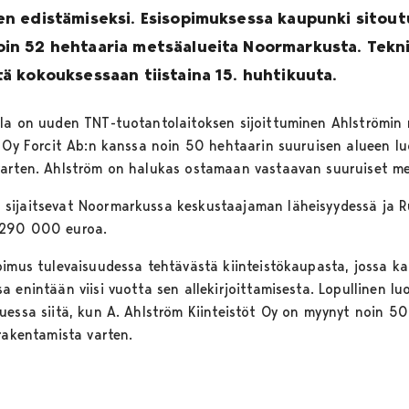
n edistämiseksi. Esisopimuksessa kaupunki sitou
n 52 hehtaaria metsäalueita Noormarkusta. Tekni
 kokouksessaan tiistaina 15. huhtikuuta.
la on uuden TNT-tuotantolaitoksen sijoittuminen Ahlströmin 
t Oy Forcit Ab:n kanssa noin 50 hehtaarin suuruisen alueen l
varten. Ahlström on halukas ostamaan vastaavan suuruiset me
sijaitsevat Noormarkussa keskustaajaman läheisyydessä ja 
 290 000 euroa.
pimus tulevaisuudessa tehtävästä kiinteistökaupasta, jossa k
 enintään viisi vuotta sen allekirjoittamisesta. Lopullinen luo
uessa siitä, kun A. Ahlström Kiinteistöt Oy on myynyt noin 5
rakentamista varten.