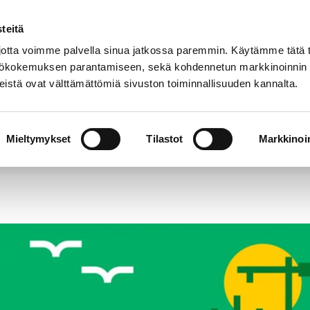
teitä
Puhelinluettelo
Anna palautetta
tta voimme palvella sinua jatkossa paremmin. Käytämme tätä t
yttökokemuksen parantamiseen, sekä kohdennetun markkinoinnin
istä ovat välttämättömiä sivuston toiminnallisuuden kannalta.
s ja
Vapaa-
Hyvinvointi
tus
aika
y
Mieltymykset
Tilastot
Markkinoin
sa solmittavasta kiinteistökaupan esisopimuksesta et