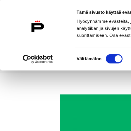
Siirry sisältöön
Tämä sivusto käyttää eväs
Suomeksi
Hyödynnämme evästeitä, jo
Etusivulle
analytiikan ja sivujen kä
suorittamiseen. Osa eväste
Asuminen ja
Kasvatu
ympäristö
koulu
Suostumuksen
Välttämätön
valinta
Uutiset
Esitys Ahlströmin kans
Etusivu