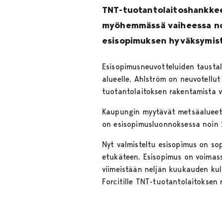
TNT-tuotantolaitoshankkee
myöhemmässä vaiheessa noi
esisopimuksen hyväksymistä
Esisopimusneuvotteluiden taustal
alueelle. Ahlström on neuvotellu
tuotantolaitoksen rakentamista 
Kaupungin myytävät metsäalueet 
on esisopimusluonnoksessa noin
Nyt valmisteltu esisopimus on so
etukäteen. Esisopimus on voimassa
viimeistään neljän kuukauden kul
Forcitille TNT-tuotantolaitoksen 