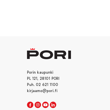
Porin kaupunki
PL 121, 28101 PORI
Puh. 02 621 1100
kirjaamo@pori.fi
Porin kaupunki Facebookissa
Avautuu uudessa välilehdessä
Porin kaupunki Instagramissa
Avautuu uudessa välilehdessä
Porin kaupunki Youtubessa
Avautuu uudessa välilehdessä
Porin kaupunki LinkedInissa
Avautuu uudessa välilehdessä