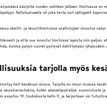
nätysmäärä kävijöitä vuoden vaihteen jälkeen. Höntsässä on 
ipeilyyn. Palloilualueella oli joka kerta isot sählypelit käynni
ssa skeitti- ja skuuttihöntsissä osallistujien innostus näkyi 
eisesti ja että osa innostui höntsissä lajeista niin paljon, et
hdä, kuinka paljon nuoret pystyvät kehittymään lyhyessäkin a
lisuuksia tarjolla myös kesä
nistyy heti kesäkuun alussa. Tarjolla on muun muassa kesähön
kä seuraharrastuksia, kuten alamäkipyöräilyä, suunnistusta ja 
n avautuu 19. toukokuuta kello 9, ja tarjontaan voi tutustua