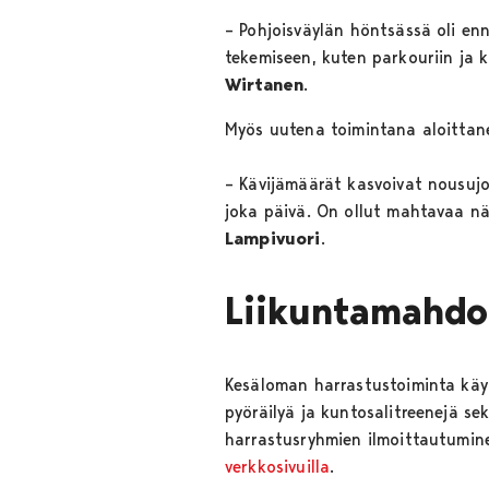
– Pohjoisväylän höntsässä oli en
tekemiseen, kuten parkouriin ja ki
Wirtanen
.
Myös uutena toimintana aloittanee
– Kävijämäärät kasvoivat nousujoht
joka päivä. On ollut mahtavaa nä
Lampivuori
.
Liikuntamahdol
Kesäloman harrastustoiminta käyn
pyöräilyä ja kuntosalitreenejä se
harrastusryhmien ilmoittautumine
verkkosivuilla
.