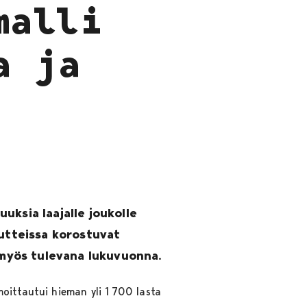
malli
a ja
uksia laajalle joukolle
lautteissa korostuvat
e myös tulevana lukuvuonna.
oittautui hieman yli 1 700 lasta