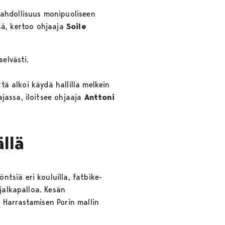
mahdollisuus monipuoliseen
ssä, kertoo ohjaaja
Soile
selvästi.
tä alkoi käydä hallilla melkein
jassa, iloitsee ohjaaja
Anttoni
llä
tsiä eri kouluilla, fatbike-
jalkapalloa. Kesän
 Harrastamisen Porin mallin