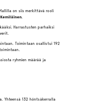
lilla on siis merkittävä rooli
 Kemiläinen
.
kääksi. Harrastusten parhaiksi
erit.
mintaan. Toimintaan osallistui 192
toimintaan.
siosta ryhmien määrää ja
ia. Yhteensä 132 höntsäkerralla