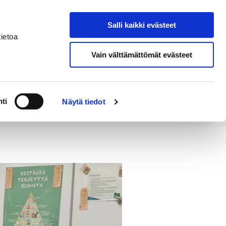
Salli kaikki evästeet
Tapahtumakalenteri
Hae sivustolta
ietoa
Vain välttämättömät evästeet
Työ ja
Kaupunki ja
rittäminen
hallinto
ti
Näytä tiedot