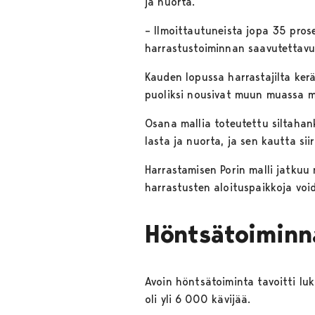
ja nuorta.
– Ilmoittautuneista jopa 35 prose
harrastustoiminnan saavutettavu
Kauden lopussa harrastajilta kerä
puoliksi nousivat muun muassa mu
Osana mallia toteutettu siltahank
lasta ja nuorta, ja sen kautta si
Harrastamisen Porin malli jatku
harrastusten aloituspaikkoja void
Höntsätoiminna
Avoin höntsätoiminta tavoitti luk
oli yli 6 000 kävijää.