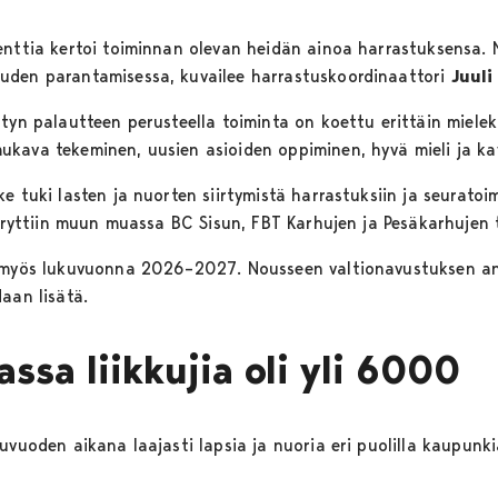
nttia kertoi toiminnan olevan heidän ainoa harrastuksensa. Mal
uden parantamisessa, kuvailee harrastuskoordinaattori
Juuli
tyn palautteen perusteella toiminta on koettu erittäin mielek
kava tekeminen, uusien asioiden oppiminen, hyvä mieli ja kav
e tuki lasten ja nuorten siirtymistä harrastuksiin ja seuratoi
irryttiin muun muassa BC Sisun, FBT Karhujen ja Pesäkarhujen 
u myös lukuvuonna 2026–2027. Nousseen valtionavustuksen an
aan lisätä.
ssa liikkujia oli yli 6000
uvuoden aikana laajasti lapsia ja nuoria eri puolilla kaupunk