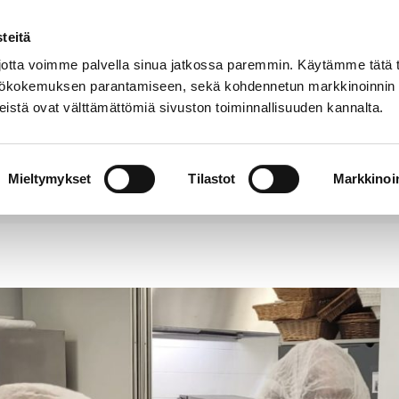
teitä
Puhelinluettelo
Anna palautetta
tta voimme palvella sinua jatkossa paremmin. Käytämme tätä t
yttökokemuksen parantamiseen, sekä kohdennetun markkinoinnin
istä ovat välttämättömiä sivuston toiminnallisuuden kannalta.
s ja
Vapaa-
Hyvinvointi
tus
aika
y
Mieltymykset
Tilastot
Markkinoin
lli tarjosi uusia taitoja ja hyvää mieltä