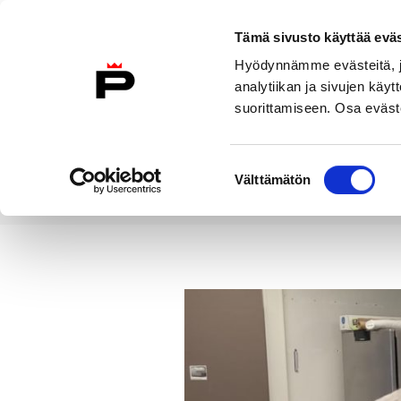
Siirry sisältöön
Tämä sivusto käyttää eväs
Suomeksi
Hyödynnämme evästeitä, jo
Etusivulle
analytiikan ja sivujen kä
suorittamiseen. Osa eväste
Asuminen ja
Kasvatu
ympäristö
koulu
Suostumuksen
Välttämätön
valinta
Uutiset
Harrastamisen Porin ma
Etusivu