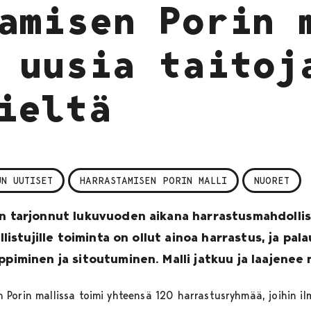
amisen Porin 
 uusia taitoj
ieltä
UN UUTISET
HARRASTAMISEN PORIN MALLI
NUORET
on tarjonnut lukuvuoden aikana harrastusmahdollisu
allistujille toiminta on ollut ainoa harrastus, ja pa
oppiminen ja sitoutuminen. Malli jatkuu ja laajene
Porin mallissa toimi yhteensä 120 harrastusryhmää, joihin ilm