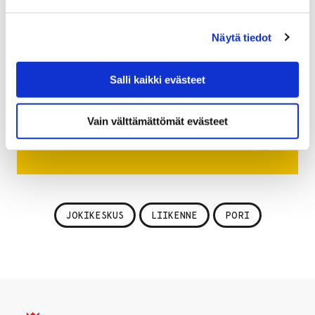
on katsottavissa myös Jokikeskuksen verkkosivuilla
osoitteessa
pori.fi/jokikeskus
. Kokonaisuudessaan
Näytä tiedot
Eteläranta-katu avautuu liikenteelle kesäkuun
ensimmäisellä viikolla Jokikeskuksen töiden
Salli kaikki evästeet
valmistuessa.
Vain välttämättömät evästeet
Lue lisää Jokikeskuksesta!
JOKIKESKUS
LIIKENNE
PORI