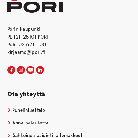
Porin kaupunki
PL 121, 28101 PORI
Puh. 02 621 1100
kirjaamo@pori.fi
Porin kaupunki Facebookissa
Avautuu uudessa välilehdessä
Porin kaupunki Instagramissa
Avautuu uudessa välilehdessä
Porin kaupunki Youtubessa
Avautuu uudessa välilehdessä
Porin kaupunki LinkedInissa
Avautuu uudessa välilehdessä
Ota yhteyttä
Puhelinluettelo
Anna palautetta
Sähköinen asiointi ja lomakkeet