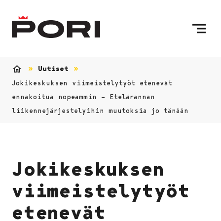
Siirry sisältöön
Etusivulle
Uutiset
Etusivu
Jokikeskuksen viimeistelytyöt etenevät
ennakoitua nopeammin – Etelärannan
liikennejärjestelyihin muutoksia jo tänään
Jokikeskuksen
viimeistelytyöt
etenevät