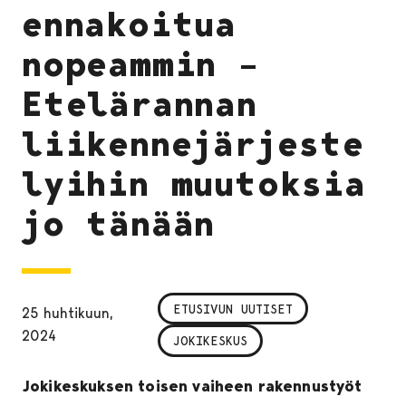
ennakoitua
nopeammin –
Etelärannan
liikennejärjeste
lyihin muutoksia
jo tänään
ETUSIVUN UUTISET
25 huhtikuun,
2024
JOKIKESKUS
Jokikeskuksen toisen vaiheen rakennustyöt