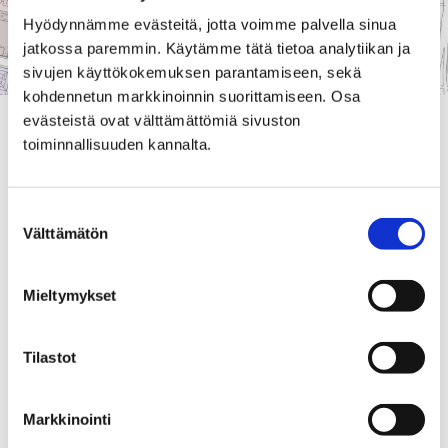
Hyödynnämme evästeitä, jotta voimme palvella sinua
jatkossa paremmin. Käytämme tätä tietoa analytiikan ja
sivujen käyttökokemuksen parantamiseen, sekä
kohdennetun markkinoinnin suorittamiseen. Osa
evästeistä ovat välttämättömiä sivuston
Eteläranta-kadun Yrjönkadun ja Antinkadun välinen
toiminnallisuuden kannalta.
autoliikenne palautuu tänään kaksisuuntaiseksi.
Välillä Selim Palmgreninkatu-Antinkatu liikenne jatkuu
toistaiseksi edelleen yksisuuntaisena.
Suostumuksen
Välttämätön
valinta
Etelärannan kaupunginpuoleinen kevyen liikenteen
väylä välillä Yrjönkatu-Selim Palmgreninkatu otetaan
Mieltymykset
jalankulkijoiden ja pyöräilijöiden käyttöön. Myös
Hallituskadun tilapäinen pyöräreitti pysyy toistaiseksi
käytössä. Lisäksi Porin sillan alittava alikulku avataan
Tilastot
kevyelle liikenteelle.
Ajantasainen karttakuva tänään voimaan astuvista
Markkinointi
liikennejärjestelyistä löytyy
oheisesta linkistä
. Kartta