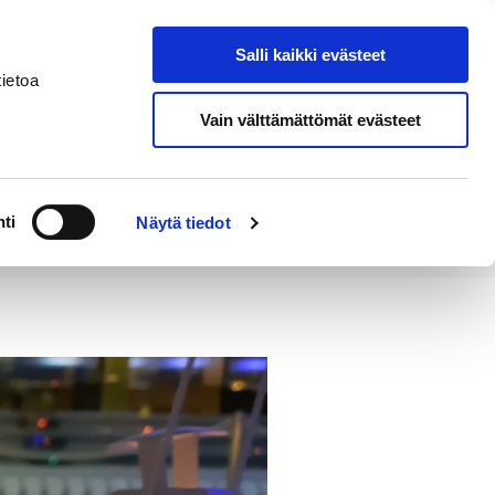
Salli kaikki evästeet
Tapahtumakalenteri
Hae sivustolta
ietoa
Vain välttämättömät evästeet
Työ ja
Kaupunki ja
rittäminen
hallinto
ti
Näytä tiedot