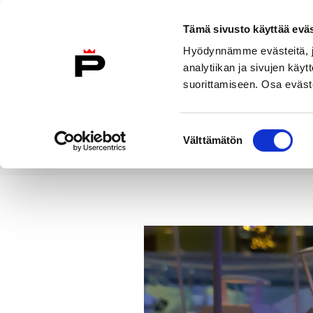
Siirry sisältöön
Tämä sivusto käyttää eväs
Suomeksi
Hyödynnämme evästeitä, jo
Etusivulle
analytiikan ja sivujen kä
suorittamiseen. Osa eväste
Asuminen ja
Kasvatu
ympäristö
koulu
Suostumuksen
Välttämätön
valinta
Uutiset
Jouluista tunnelmaa ui
Etusivu