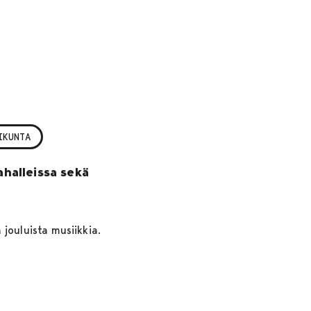
IKUNTA
ahalleissa sekä
jouluista musiikkia.