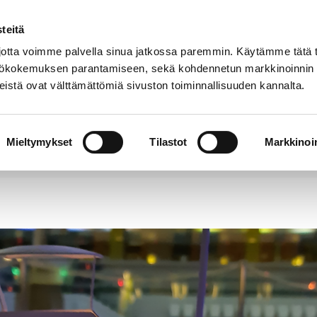
teitä
Puhelinluettelo
Anna palautetta
tta voimme palvella sinua jatkossa paremmin. Käytämme tätä t
yttökokemuksen parantamiseen, sekä kohdennetun markkinoinnin
istä ovat välttämättömiä sivuston toiminnallisuuden kannalta.
s ja
Vapaa-
Hyvinvointi
tus
aika
y
Mieltymykset
Tilastot
Markkinoin
mahalleissa