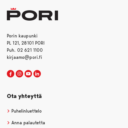
Porin kaupunki
PL 121, 28101 PORI
Puh. 02 621 1100
kirjaamo@pori.fi
Porin kaupunki Facebookissa
Avautuu uudessa välilehdessä
Porin kaupunki Instagramissa
Avautuu uudessa välilehdessä
Porin kaupunki Youtubessa
Avautuu uudessa välilehdessä
Porin kaupunki LinkedInissa
Avautuu uudessa välilehdessä
Ota yhteyttä
Puhelinluettelo
Anna palautetta