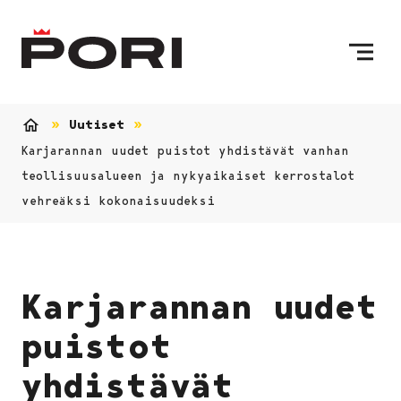
Siirry sisältöön
Etusivulle
Uutiset
Etusivu
Karjarannan uudet puistot yhdistävät vanhan
teollisuusalueen ja nykyaikaiset kerrostalot
vehreäksi kokonaisuudeksi
Karjarannan uudet
puistot
yhdistävät