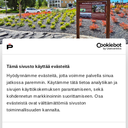
Puunaulakadun ja Puunaulapolun risteyksessä
sijaitsevan Puunaulapuiston rakennustöissä on
Tämä sivusto käyttää evästeitä
hyödynnetty alueen vanhaa asfalttipintaa, joka on
Hyödynnämme evästeitä, jotta voimme palvella sinua
lohkottu rikki ja aseteltu uudeksi pinnoitteeksi siten,
jatkossa paremmin. Käytämme tätä tietoa analytiikan ja
että erilaiset niittykasvit ja heinät pääsevät
sivujen käyttökokemuksen parantamiseen, sekä
kasvamaan suomumaisen pinnoitteen väleistä. Lisäksi
kohdennetun markkinoinnin suorittamiseen. Osa
alueelle on istutettu puita, pensaita ja erilaisia
evästeistä ovat välttämättömiä sivuston
perennoja. Näkymiä voi istahtaa ihastelemaan puiston
toiminnallisuuden kannalta.
varrelle asennetuille penkeille.
– Puunaulapuisto on aivan uudentyyppinen viheralue,