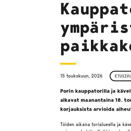
Kauppat
ympäris
paikkak
15 toukokuun, 2026
ETUSIV
Porin kauppatorilla ja käv
alkavat maanantaina 18. to
korjauksista arvioida aihe
Töiden aikana torialueella ja käv