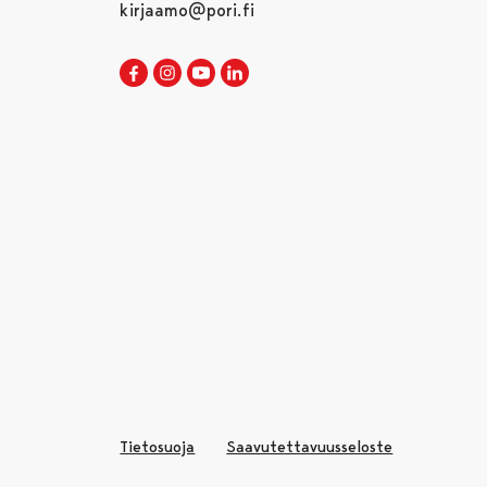
kirjaamo@pori.fi
Porin kaupunki Facebookissa
Avautuu uudessa välilehdessä
Porin kaupunki Instagramissa
Avautuu uudessa välilehdessä
Porin kaupunki Youtubessa
Avautuu uudessa välilehdessä
Porin kaupunki LinkedInissa
Avautuu uudessa välilehdessä
Tietosuoja
Saavutettavuusseloste