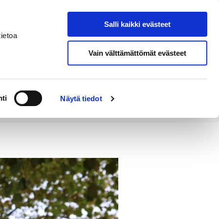
Salli kaikki evästeet
Tapahtumakalenteri
Hae sivustolta
ietoa
Vain välttämättömät evästeet
Työ ja
Kaupunki ja
rittäminen
hallinto
ti
Näytä tiedot