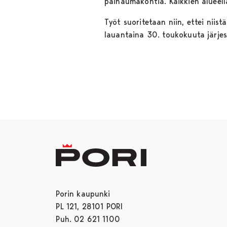
painaumakohtia. Kaikkien alueell
Työt suoritetaan niin, ettei niist
lauantaina 30. toukokuuta järje
Porin kaupunki
PL 121, 28101 PORI
Puh. 02 621 1100