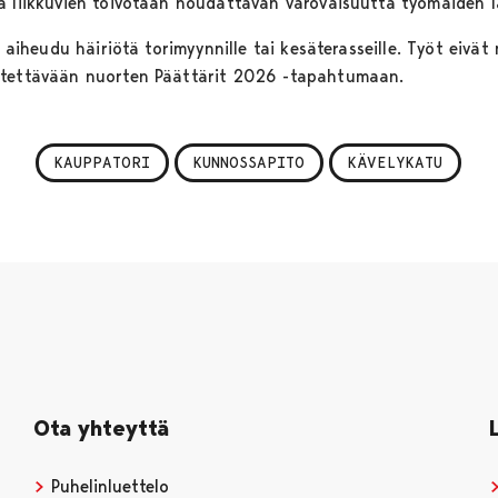
a liikkuvien toivotaan noudattavan varovaisuutta työmaiden l
ä aiheudu häiriötä torimyynnille tai kesäterasseille. Työt eivät
stettävään nuorten Päättärit 2026 -tapahtumaan.
KAUPPATORI
KUNNOSSAPITO
KÄVELYKATU
Ota yhteyttä
Puhelinluettelo