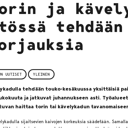
orin ja kävel
tössä tehdään
orjauksia
UN UUTISET
YLEINEN
elykadulla tehdään touko-kesäkuussa yksittäisiä pa
ukokuuta ja jatkuvat juhannukseen asti. Työalueet
utuvan haittaa torin tai kävelykadun tavanomaisee
elykadulla sijaitsevien kaivojen korkeuksia säädetään. Samalla