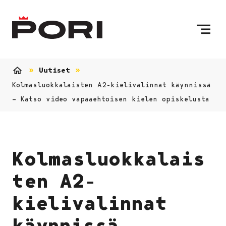
Siirry sisältöön
Etusivulle
Uutiset
Etusivu
Kolmasluokkalaisten A2-kielivalinnat käynnissä
– Katso video vapaaehtoisen kielen opiskelusta
Kolmasluokkalais
ten A2-
kielivalinnat
käynnissä –