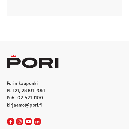
Porin kaupunki
PL 121, 28101 PORI
Puh. 02 621 1100
kirjaamo@pori.fi
Porin kaupunki Facebookissa
Avautuu uudessa välilehdessä
Porin kaupunki Instagramissa
Avautuu uudessa välilehdessä
Porin kaupunki Youtubessa
Avautuu uudessa välilehdessä
Porin kaupunki LinkedInissa
Avautuu uudessa välilehdessä