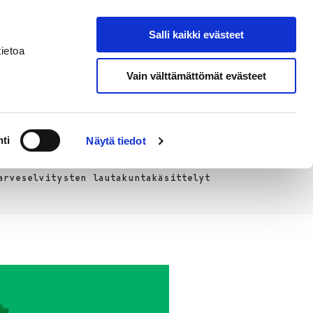
Salli kaikki evästeet
Tapahtumakalenteri
Hae sivustolta
ietoa
Vain välttämättömät evästeet
Työ ja
Kaupunki ja
rittäminen
hallinto
ti
Näytä tiedot
arveselvitysten lautakuntakäsittelyt