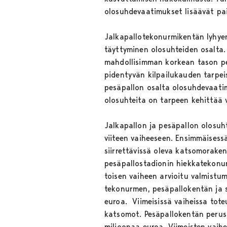
olosuhdevaatimukset lisäävät pa
Jalkapallotekonurmikentän lyhyen
täyttyminen olosuhteiden osalta
mahdollisimman korkean tason pel
pidentyvän kilpailukauden tarpeis
pesäpallon osalta olosuhdevaati
olosuhteita on tarpeen kehittää
Jalkapallon ja pesäpallon olosuh
viiteen vaiheeseen. Ensimmäisess
siirrettävissä oleva katsomorake
pesäpallostadionin hiekkatekonu
toisen vaiheen arvioitu valmist
tekonurmen, pesäpallokentän ja 
euroa. Viimeisissä vaiheissa t
katsomot. Pesäpallokentän perus
miljoonaa euroa. Viimeisten vaih