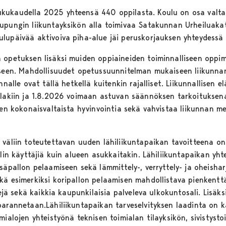
kukaudella 2025 yhteensä 440 oppilasta. Koulu on osa valta
upungin liikuntayksikön alla toimivaa Satakunnan Urheiluaka
lupäivää aktivoiva piha-alue jäi peruskorjauksen yhteydessä
 opetuksen lisäksi muiden oppiaineiden toiminnalliseen oppi
miseen. Mahdollisuudet opetussuunnitelman mukaiseen liikunna
nnalle ovat tällä hetkellä kuitenkin rajalliset. Liikunnallisen
slakiin ja 1.8.2026 voimaan astuvan säännöksen tarkoituksena
ten kokonaisvaltaista hyvinvointia sekä vahvistaa liikunnan m
väliin toteutettavan uuden lähiliikuntapaikan tavoitteena on 
llin käyttäjiä kuin alueen asukkaitakin. Lähiliikuntapaikan yh
säpallon pelaamiseen sekä lämmittely-, verryttely- ja oheisha
kä esimerkiksi koripallon pelaamisen mahdollistava pienkenttä
kejä sekä kaikkia kaupunkilaisia palveleva ulkokuntosali. Lisäks
parannetaan.Lähiliikuntapaikan tarveselvityksen laadinta on
mialojen yhteistyönä teknisen toimialan tilayksikön, sivistysto