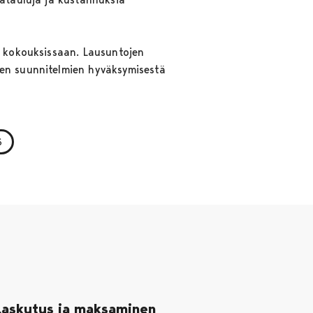
n kokouksissaan. Lausuntojen
sen suunnitelmien hyväksymisestä
S
Laskutus ja maksaminen