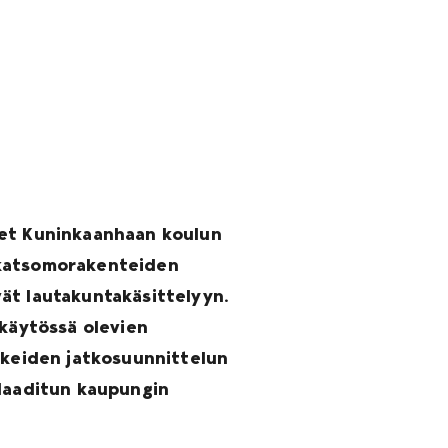
set Kuninkaanhaan koulun
 katsomorakenteiden
ät lautakuntakäsittelyyn.
ukäytössä olevien
nkkeiden jatkosuunnittelun
 laaditun kaupungin