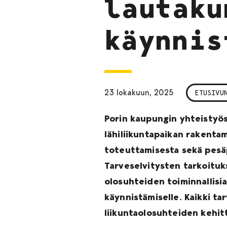
lautaku
käynnis
23 lokakuun, 2025
ETUSIVU
Porin kaupungin yhteistyös
lähiliikuntapaikan rakent
toteuttamisesta sekä pesäp
Tarveselvitysten tarkoituk
olosuhteiden toiminnallisi
käynnistämiselle. Kaikki t
liikuntaolosuhteiden kehit