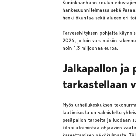
Kuninkaanhaan koulun edustajien
hankesuunnitelmassa sekä Pasaasi
henkilökuntaa sekä alueen eri toim
Tarveselvityksen pohjalta käynni
2026, jolloin varsinaisiin raken
noin 1,3 miljoonaa euroa.
Jalkapallon ja
tarkastellaan v
Myös urheilukeskuksen tekonurme
laatimisesta on valmisteltu yhtei
pesäpallon tarpeita ja luodaan s
kilpailutoimintaa ohjaavien vaati
kasvattamisen näkökulmasta. Täll