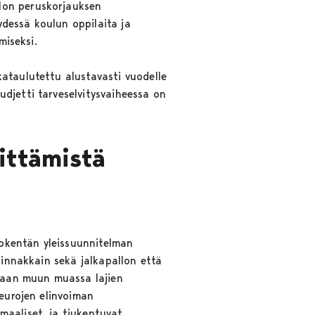
lon peruskorjauksen
dessä koulun oppilaita ja
miseksi.
ataulutettu alustavasti vuodelle
djetti tarveselvitysvaiheessa on
hittämistä
okentän yleissuunnitelman
rinnakkain sekä jalkapallon että
llaan muun muassa lajien
seurojen elinvoiman
maaliset, ja tiukentuvat