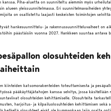
 kanssa. Piha-aluetta on suunniteltu aiemmin myös urheiluta
n alueen yleissuunnitelmassa. Eri suunnitelmavaiheiden yhtey
ijoita on osallistettu laajasti keskeisten toimintojen selvittä
styvät hankesuunnittelu- ja rakennussuunnitteluvaiheet on aik
nustöihin päästäisiin vuonna 2027. Hankkeen suuntaa antava bu
 pesäpallon olosuhteiden ke
aiheittain
n kiinteiden katsomorakenteiden toteuttamisesta ja pesäpall
styössä pääkäyttäjätahojen kanssa selvitys, jossa käsitellään 
uuntaviivat olosuhteiden kehittämiselle. Olosuhteita tarkaste
musten, harjoitus- ja kilpailuolosuhteiden kehittämisen sekä 
ä hetkellä olosuhteet eivät ole kummankaan lajin osalta opti