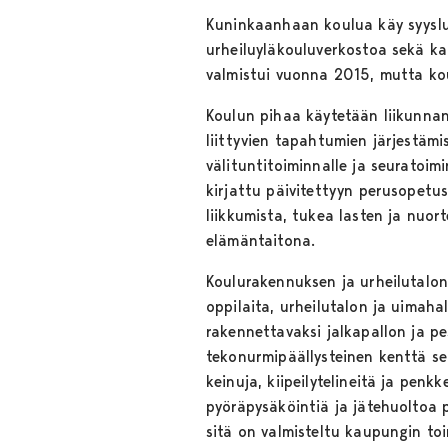
Kuninkaanhaan koulua käy syyslu
urheiluyläkouluverkostoa sekä ka
valmistui vuonna 2015, mutta kou
Koulun pihaa käytetään liikunnan
liittyvien tapahtumien järjestä
välituntitoiminnalle ja seuratoimi
kirjattu päivitettyyn perusopetu
liikkumista, tukea lasten ja nuor
elämäntaitona.
Koulurakennuksen ja urheilutalon 
oppilaita, urheilutalon ja uimaha
rakennettavaksi jalkapallon ja pe
tekonurmipäällysteinen kenttä se
keinuja, kiipeilytelineitä ja penk
pyöräpysäköintiä ja jätehuoltoa 
sitä on valmisteltu kaupungin toi