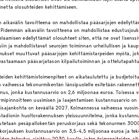
inetta olosuhteiden kehittämiseen.
 aikavälin tavoitteena on mahdollistaa pääsarjojen edellyttä
. Pidemmän aikavälin tavoitteena on mahdollistaa edustusjouk
aamisen edellyttämät olosuhteet siten, että ne ovat lisenss
iin ja mahdollistavat seurojen toiminnan urheilullisen ja kaup
mukset muuttuvat pääsarjojen kehittämistarpeiden myötä, jot
 vastaamaan pääsarjatason kilpailutoiminnan ja ottelutapaht
teiden kehittämistoimenpiteet on aikataulutettu ja budjetoitu 
ä vaiheessa tekonurmikentän länsipuolelle esitetään rakenne
nnus, jonka kustannusarvio on 2,6 miljoonaa euroa. Toisessa 
rmipinnoitteen uusimisen ja laajentamisen kustannusarvio o
umisajankohta on keväällä 2027. Kolmannessa vaiheessa vuos
stadionin huoltorakennuksen yleissuunnitelma, jonka kustan
oteutetaan pesäpallokentän peruskorjaus sekä tekonurmen 3
korjauksen kustannusarvio on 3,5–4,5 miljoonaa euroa ja t
eiden toteutus ajoittuu 2030-luvulle, joten toimenpiteiden ai