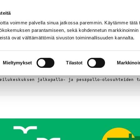
teitä
Puhelinluettelo
Anna palautetta
tta voimme palvella sinua jatkossa paremmin. Käytämme tätä t
yttökokemuksen parantamiseen, sekä kohdennetun markkinoinnin
istä ovat välttämättömiä sivuston toiminnallisuuden kannalta.
s ja
Vapaa-
Hyvinvointi
tus
aika
y
Mieltymykset
Tilastot
Markkinoin
eilukeskuksen jalkapallo- ja pesäpallo-olosuhteiden t