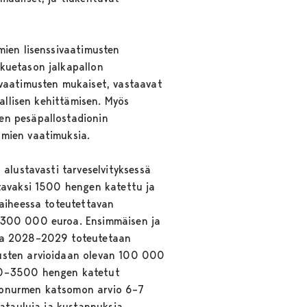
mien lisenssivaatimusten
kuetason jalkapallon
ivaatimusten mukaiset, vastaavat
allisen kehittämisen. Myös
en pesäpallostadionin
umien vaatimuksia.
alustavasti tarveselvityksessä
ttavaksi 1500 hengen katettu ja
vaiheessa toteutettavan
n 300 000 euroa. Ensimmäisen ja
ina 2028–2029 toteutetaan
nusten arvioidaan olevan 100 000
000–3500 hengen katetut
ekonurmen katsomon arvio 6–7
katauluja ja kustannuksia