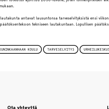
 mukaan.
 lautakunta antavat lausuntonsa tarveselvityksistä ensi viiko
t päätöksentekoon tekniseen lautakuntaan. Lopullisen päätök
KUNINKAANHAAN KOULU
TARVESELVITYS
URHEILUKESKU
Ota yhteyttä