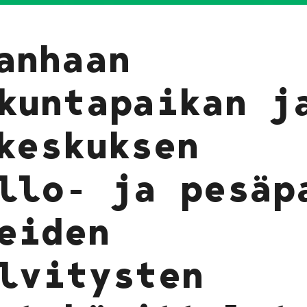
anhaan
kuntapaikan j
keskuksen
llo- ja pesäp
eiden
lvitysten