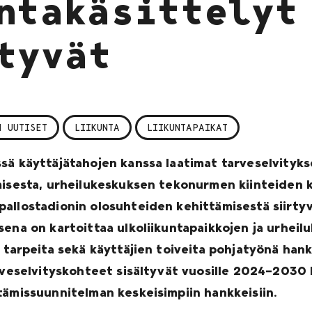
ntakäsittelyt
tyvät
N UUTISET
LIIKUNTA
LIIKUNTAPAIKAT
sä käyttäjätahojen kanssa laatimat tarveselvityk
amisesta, urheilukeskuksen tekonurmen kiinteiden
allostadionin olosuhteiden kehittämisestä siirtyv
sena on kartoittaa ulkoliikuntapaikkojen ja urheil
a tarpeita sekä käyttäjien toiveita pohjatyönä ha
arveselvityskohteet sisältyvät vuosille 2024–2030
tämissuunnitelman keskeisimpiin hankkeisiin.