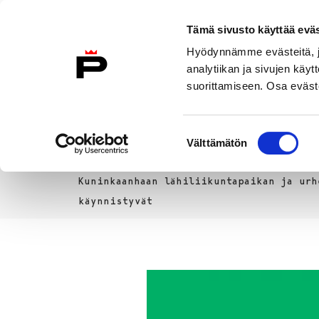
Siirry sisältöön
Tämä sivusto käyttää eväs
Suomeksi
Hyödynnämme evästeitä, jo
Etusivulle
analytiikan ja sivujen kä
suorittamiseen. Osa eväste
Asuminen ja
Kasvatu
ympäristö
koulu
Suostumuksen
Välttämätön
valinta
Uutiset
Etusivu
Kuninkaanhaan lähiliikuntapaikan ja urh
käynnistyvät