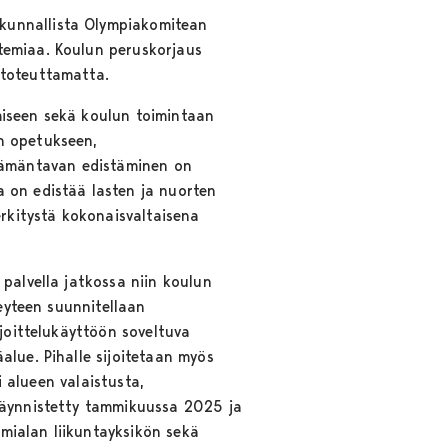
kunnallista Olympiakomitean
temiaa. Koulun peruskorjaus
 toteuttamatta.
miseen sekä koulun toimintaan
n opetukseen,
 elämäntavan edistäminen on
 on edistää lasten ja nuorten
erkitystä kokonaisvaltaisena
palvella jatkossa niin koulun
teyteen suunnitellaan
rjoittelukäyttöön soveltuva
alue. Pihalle sijoitetaan myös
i alueen valaistusta,
 käynnistetty tammikuussa 2025 ja
imialan liikuntayksikön sekä